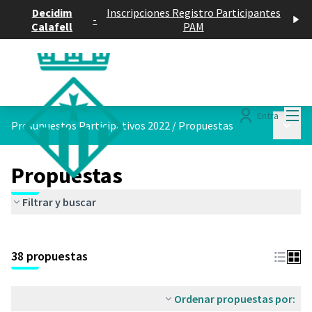
Decidim
Inscripciones Registro Participantes
-
Calafell
PAM
Menú
Entra
Menú p
Presupuestos Participativos 2022
/
Propuestas
Propuestas
Filtrar y buscar
Saltar el mapa
Leaflet
|
©
HERE maps
El siguiente elemento es un mapa que presenta los componentes 
+
38 propuestas
−
Ordenar propuestas por: