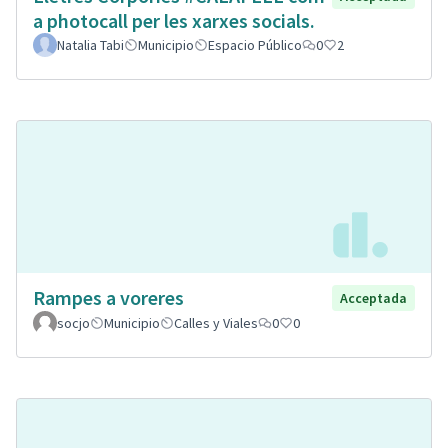
a photocall per les xarxes socials.
Natalia Tabi
Municipio
Espacio Público
0
2
Rampes a voreres
Acceptada
socjo
Municipio
Calles y Viales
0
0