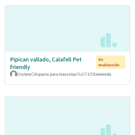
Pipican vallado, Calafell Pet
En
evaluación
friendly
Cristina
Espacio para mascotas
2
2
Enmienda