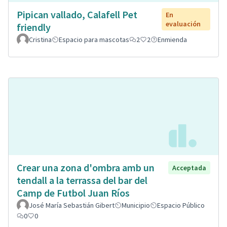
Pipican vallado, Calafell Pet
En
evaluación
friendly
Cristina
Espacio para mascotas
2
2
Enmienda
Crear una zona d'ombra amb un
Acceptada
tendall a la terrassa del bar del
Camp de Futbol Juan Ríos
José María Sebastián Gibert
Municipio
Espacio Público
0
0