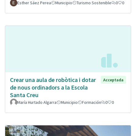
Esther Sáez Perea
Municipio
Turismo Sostenible
0
0
Crear una aula de robòtica i dotar
Acceptada
de nous ordinadors a la Escola
Santa Creu
María Hurtado Algarra
Municipio
Formación
0
0