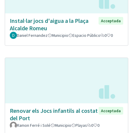
Instal·lar jocs d'aigua a la Plaça
Acceptada
Alcalde Romeu
Daniel Fernandez
Municipio
Espacio Público
0
0
Renovar els Jocs infantils al costat
Acceptada
del Port
Ramon Ferré i Solé
Municipio
Playas
0
0