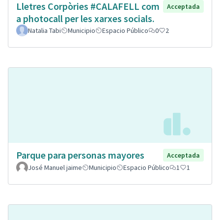
Lletres Corpòries #CALAFELL com
Acceptada
a photocall per les xarxes socials.
Natalia Tabi
Municipio
Espacio Público
0
2
Parque para personas mayores
Acceptada
José Manuel jaime
Municipio
Espacio Público
1
1