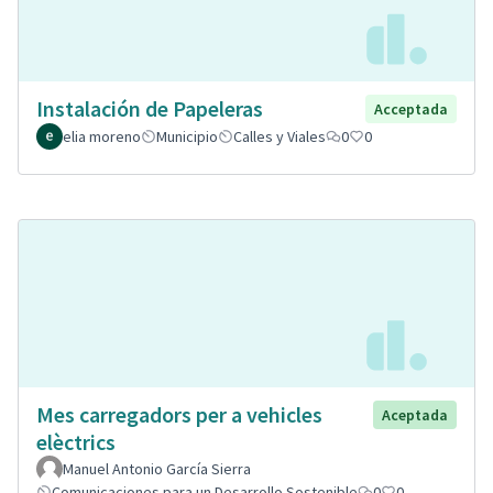
Instalación de Papeleras
Acceptada
elia moreno
Municipio
Calles y Viales
0
0
Mes carregadors per a vehicles
Aceptada
elèctrics
Manuel Antonio García Sierra
Comunicaciones para un Desarrollo Sostenible
0
0