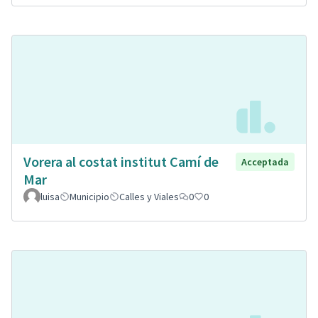
Vorera al costat institut Camí de
Acceptada
Mar
luisa
Municipio
Calles y Viales
0
0