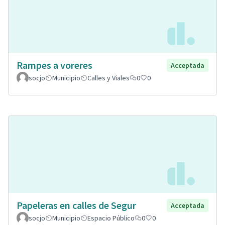
Rampes a voreres
Acceptada
socjo
Municipio
Calles y Viales
0
0
Papeleras en calles de Segur
Acceptada
socjo
Municipio
Espacio Público
0
0