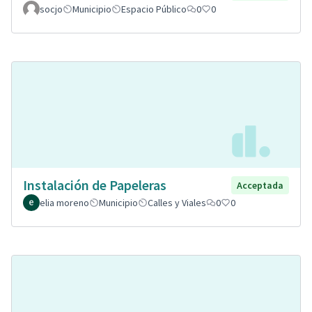
socjo
Municipio
Espacio Público
0
0
Instalación de Papeleras
Acceptada
elia moreno
Municipio
Calles y Viales
0
0