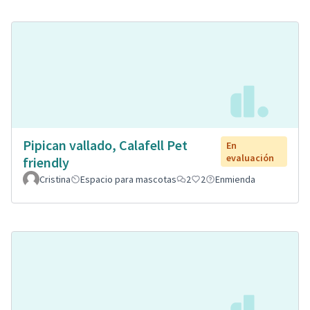
Pipican vallado, Calafell Pet
En
evaluación
friendly
Cristina
Espacio para mascotas
2
2
Enmienda