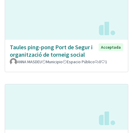
Taules ping-pong Port de Segur i
Acceptada
organització de torneig social
ANNA MASDEU
Municipio
Espacio Público
0
1