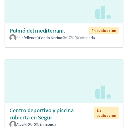
Pulmó del mediterrani.
En evaluación
Calafellenc
Fondo Marino
0
0
Enmienda
Centro deportivo y piscina
En
evaluación
cubierta en Segur
Alba
0
0
Enmienda