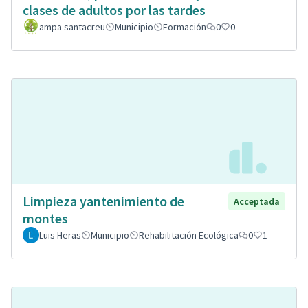
clases de adultos por las tardes
ampa santacreu
Municipio
Formación
0
0
Limpieza yantenimiento de
Acceptada
montes
Luis Heras
Municipio
Rehabilitación Ecológica
0
1