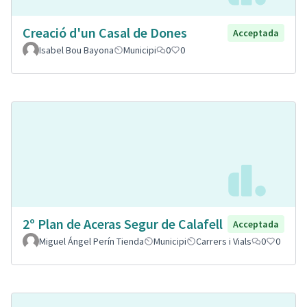
Creació d'un Casal de Dones
Acceptada
Isabel Bou Bayona
Municipi
0
0
2º Plan de Aceras Segur de Calafell
Acceptada
Miguel Ángel Perín Tienda
Municipi
Carrers i Vials
0
0