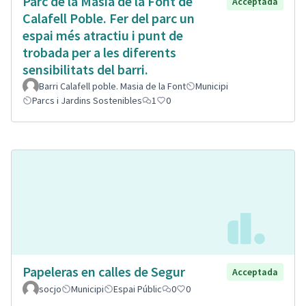
Parc de la Masia de la Font de
Acceptada
Calafell Poble. Fer del parc un
espai més atractiu i punt de
trobada per a les diferents
sensibilitats del barri.
Barri Calafell poble. Masia de la Font
Municipi
Parcs i Jardins Sostenibles
1
0
Papeleras en calles de Segur
Acceptada
socjo
Municipi
Espai Públic
0
0