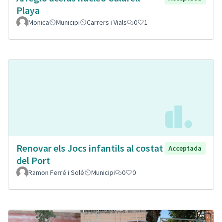
Playa
Monica
Municipi
Carrers i Vials
0
1
Renovar els Jocs infantils al costat
Acceptada
del Port
Ramon Ferré i Solé
Municipi
0
0