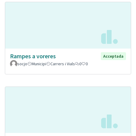
Rampes a voreres
Acceptada
socjo
Municipi
Carrers i Vials
0
0