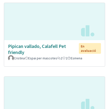
Pipican vallado, Calafell Pet
En
avaluació
friendly
Cristina
Espai per mascotes
2
2
Esmena