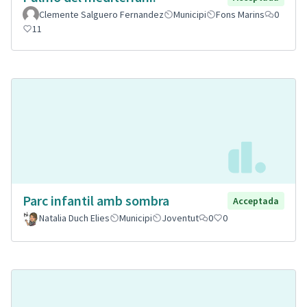
Clemente Salguero Fernandez
Municipi
Fons Marins
0
11
Parc infantil amb sombra
Acceptada
Natalia Duch Elies
Municipi
Joventut
0
0