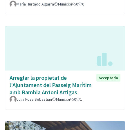
María Hurtado Algarra
Municipi
0
0
Arreglar la propietat de
Acceptada
l'Ajuntament del Passeig Marítim
amb Rambla Antoni Artigas
Julià Fosa Sebastian
Municipi
0
1