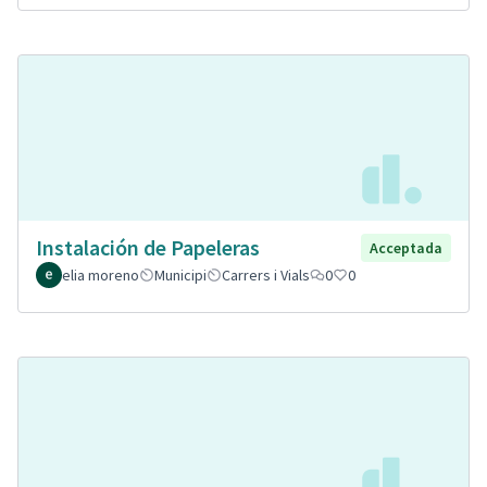
Instalación de Papeleras
Acceptada
elia moreno
Municipi
Carrers i Vials
0
0