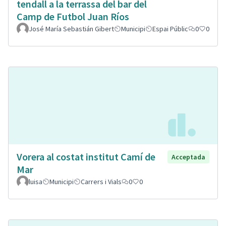
tendall a la terrassa del bar del
Camp de Futbol Juan Ríos
José María Sebastián Gibert
Municipi
Espai Públic
0
0
Vorera al costat institut Camí de
Acceptada
Mar
luisa
Municipi
Carrers i Vials
0
0