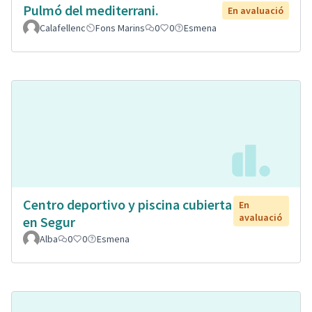
Pulmó del mediterrani.
En avaluació
Calafellenc
Fons Marins
0
0
Esmena
Centro deportivo y piscina cubierta
En
avaluació
en Segur
Alba
0
0
Esmena