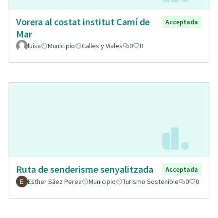
Vorera al costat institut Camí de
Acceptada
Mar
luisa
Municipio
Calles y Viales
0
0
Ruta de senderisme senyalitzada
Acceptada
Esther Sáez Perea
Municipio
Turismo Sostenible
0
0