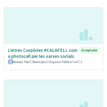
Lletres Corpòries #CALAFELL com
Acceptada
a photocall per les xarxes socials.
Natalia Tabi
Municipio
Espacio Público
0
2