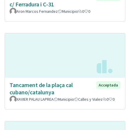
c/ Ferradura i C-31
Aron Marcos Fernandez
Municipio
0
0
Tancament de la plaça cal
Acceptada
cubano/catalunya
XAVIER PALAU LAPREA
Municipio
Calles y Viales
0
0