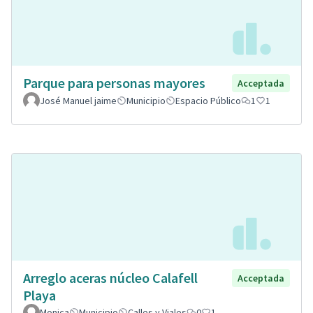
Parque para personas mayores
Acceptada
José Manuel jaime
Municipio
Espacio Público
1
1
Arreglo aceras núcleo Calafell
Acceptada
Playa
Monica
Municipio
Calles y Viales
0
1