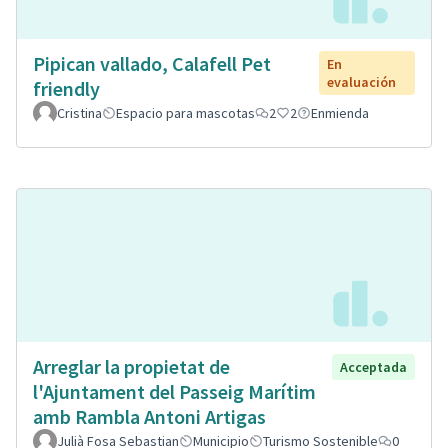
Pipican vallado, Calafell Pet
En
evaluación
friendly
Cristina
Espacio para mascotas
2
2
Enmienda
Arreglar la propietat de
Acceptada
l'Ajuntament del Passeig Marítim
amb Rambla Antoni Artigas
Julià Fosa Sebastian
Municipio
Turismo Sostenible
0