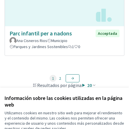
Parc infantil per a nadons
Acceptada
Ana Cisneros Rios
Municipio
Parques y Jardines Sostenibles
1
0
1
2
Resultados por página:
20
Información sobre las cookies utilizadas en la página
web
Utilizamos cookies en nuestro sitio web para mejorar el rendimiento
Términos y condiciones de uso
y el contenido del mismo. Las cookies nos permiten ofrecer una
Configuración de cookies
experiencia de usuario y unos contenidos más personalizados desde
Decidim Calafell en X
Decidim Calafell en Facebook
Decidim Calafell en YouTube
Decidim Calafell en GitHub
nuestros canales de redes sociales.