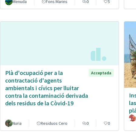
Menuda
Fons Marins
0
5
Plà d'ocupació per a la
Acceptada
contractació d'agents
ambientals i cívics per lluitar
In
contra la contaminació derivada
la
dels residus de la Còvid-19
pl
Nuria
Residuos Cero
0
0