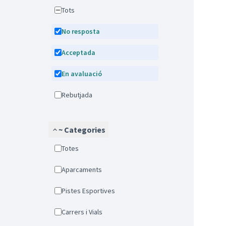
Tots
No resposta
Acceptada
En avaluació
Rebutjada
~ Categories
Totes
Aparcaments
Pistes Esportives
Carrers i Vials