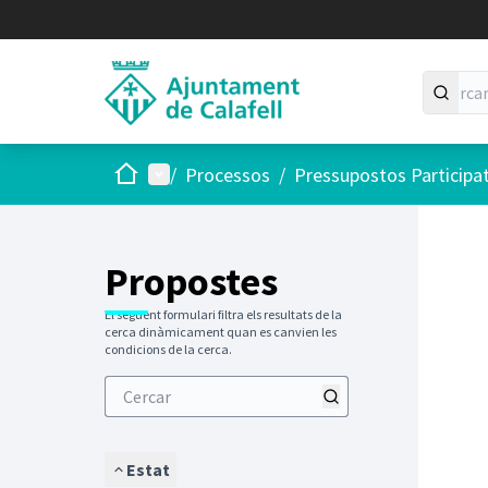
Inici
Menú principal
/
Processos
/
Pressupostos Participa
Saltar
El següen
+
−
Propostes
El següent formulari filtra els resultats de la
cerca dinàmicament quan es canvien les
condicions de la cerca.
Estat