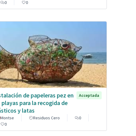
0
0
stalación de papeleras pez en
Acceptada
s playas para la recogida de
ásticos y latas
Montse
Residuos Cero
0
0