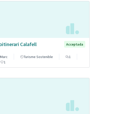
oitinerari Calafell
Acceptada
Marc
Turisme Sostenible
1
1