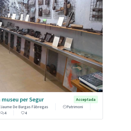
 museu per Segur
Acceptada
Jaume De Bargas Fàbregas
Patrimoni
4
4