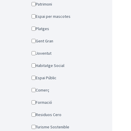
Patrimoni
Espai per mascotes
Platges
Gent Gran
Joventut
Habitatge Social
Espai Públic
Comerç
Formació
Residuos Cero
Turisme Sostenible