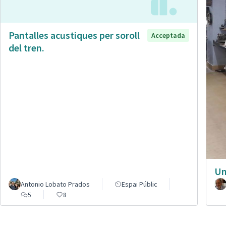
Pantalles acustiques per soroll
Acceptada
del tren.
Un
Antonio Lobato Prados
Espai Públic
5
8