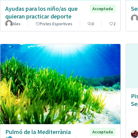
Ayudas para los niño/as que
Se
Acceptada
quieran practicar deporte
Alex
Pistes Esportives
0
2
Pi
Se
Pulmó de la Mediterrània
Acceptada