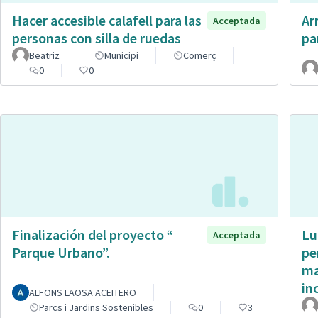
Hacer accesible calafell para las
Ar
Acceptada
personas con silla de ruedas
pa
Beatriz
Municipi
Comerç
0
0
Finalización del proyecto “
Lu
Acceptada
Parque Urbano”.
pe
ma
in
ALFONS LAOSA ACEITERO
Parcs i Jardins Sostenibles
0
3