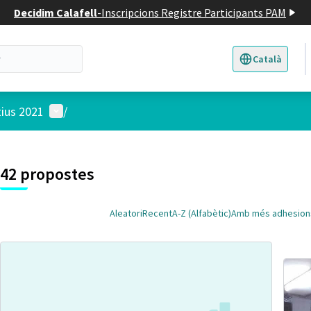
Decidim Calafell
-
Inscripcions Registre Participants PAM
Català
Triar la llengua
E
Menú d'usuari
tius 2021
/
 el mapa
t element és un mapa que presenta els components d'aquesta pàgina
7
42 propostes
Aleatori
Recent
A-Z (Alfabètic)
Amb més adhesion