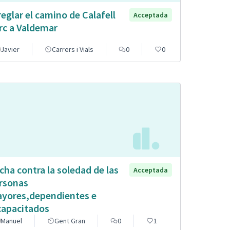
reglar el camino de Calafell
Acceptada
rc a Valdemar
Javier
Carrers i Vials
0
0
cha contra la soledad de las
Acceptada
rsonas
yores,dependientes e
capacitados
Manuel
Gent Gran
0
1