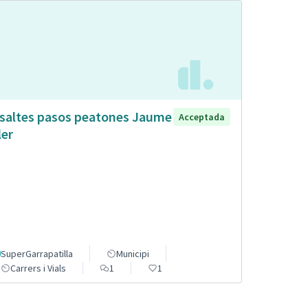
saltes pasos peatones Jaume
Acceptada
ler
SuperGarrapatilla
Municipi
Carrers i Vials
1
1