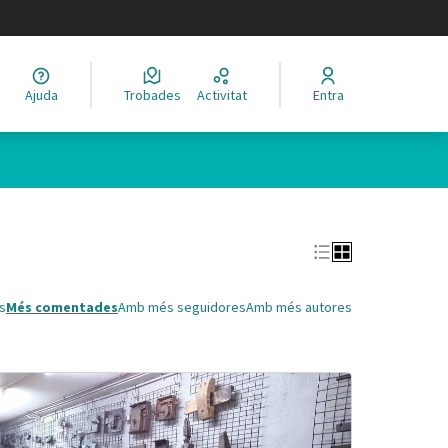
legir el idioma
Ajuda
Trobades
Activitat
Entra
Leaflet
|
©
HERE maps
 com a punts al mapa. L'element es pot fer servir amb un lector 
s
Més comentades
Amb més seguidores
Amb més autores