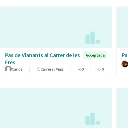
Pas de Vianants al Carrer de les
Pa
Acceptada
Eres
Carlos
Carrers i Vials
0
0