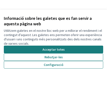
Informació sobre les galetes que es fan servir a
aquesta pàgina web
Utilitzem galetes en el nostre lloc web per a millorar el rendiment i el
contingut d'aquest. Les galetes ens permeten oferir una experiència
d'usuari i uns continguts més personalitzats des dels nostres canals
de xarxes socials.
Acceptar totes
Rebutjar-les
Configuració
Termes i condicions d'ús
Configuració de les galetes
Decidim Calafell a X
Decidim Calafell a Facebook
Decidim Calafell a YouTube
Decidim Calafell a GitHub
(Enllaç extern)
(Enllaç extern)
(Enllaç extern)
(Enllaç extern)
Amb llicènc
(Enllaç exte