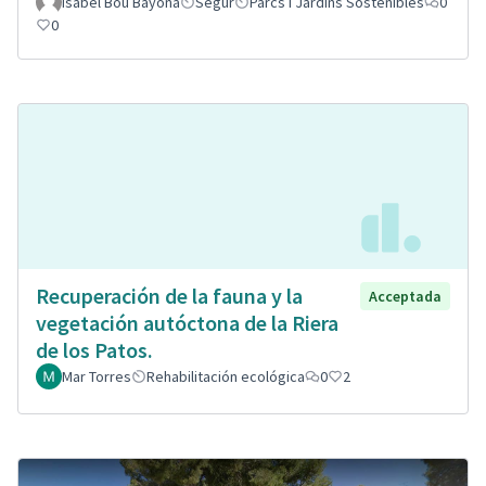
Isabel Bou Bayona
Segur
Parcs i Jardins Sostenibles
0
0
Recuperación de la fauna y la
Acceptada
vegetación autóctona de la Riera
de los Patos.
Mar Torres
Rehabilitación ecológica
0
2