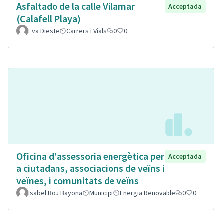
Asfaltado de la calle Vilamar
Acceptada
(Calafell Playa)
Eva Dieste
Carrers i Vials
0
0
Oficina d'assessoria energètica per
Acceptada
a ciutadans, associacions de veïns i
veïnes, i comunitats de veïns
Isabel Bou Bayona
Municipi
Energia Renovable
0
0