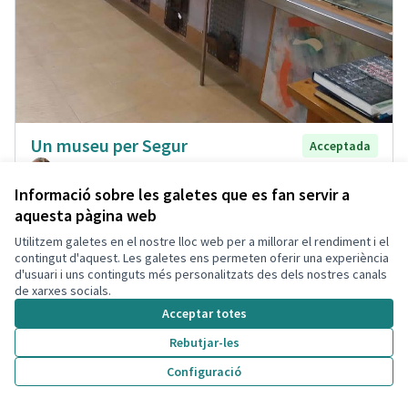
Un museu per Segur
Acceptada
Jaume De Bargas Fàbregas
Patrimoni
4
4
Informació sobre les galetes que es fan servir a
aquesta pàgina web
Utilitzem galetes en el nostre lloc web per a millorar el rendiment i el
contingut d'aquest. Les galetes ens permeten oferir una experiència
d'usuari i uns continguts més personalitzats des dels nostres canals
de xarxes socials.
Acceptar totes
Rebutjar-les
Configuració
Nous espais canins
Acceptada