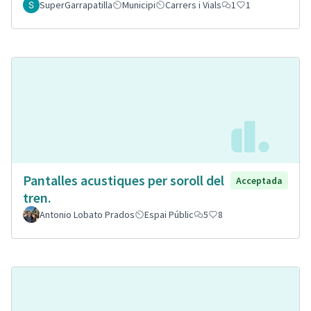
SuperGarrapatilla
Municipi
Carrers i Vials
1
1
Pantalles acustiques per soroll del
Acceptada
tren.
Antonio Lobato Prados
Espai Públic
5
8