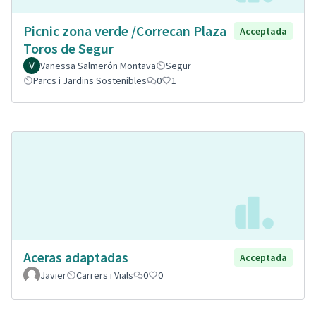
Picnic zona verde /Correcan Plaza
Acceptada
Toros de Segur
Vanessa Salmerón Montava
Segur
Parcs i Jardins Sostenibles
0
1
Aceras adaptadas
Acceptada
Javier
Carrers i Vials
0
0