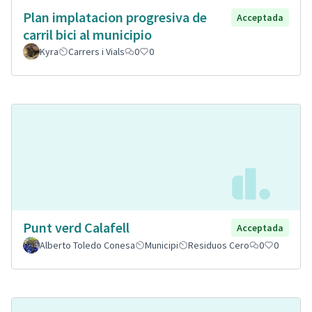
Plan implatacion progresiva de
Acceptada
carril bici al municipio
Kyra
Carrers i Vials
0
0
Punt verd Calafell
Acceptada
Alberto Toledo Conesa
Municipi
Residuos Cero
0
0