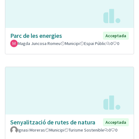
Parc de les energies
Acceptada
Magda Juncosa Romeu
Municipi
Espai Públic
0
0
Senyalització de rutes de natura
Acceptada
Ignasi Moreras
Municipi
Turisme Sostenible
0
0