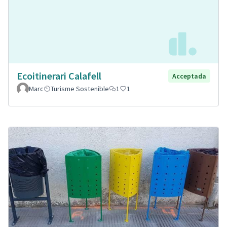
Ecoitinerari Calafell
Acceptada
Marc
Turisme Sostenible
1
1