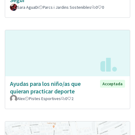
Sara AguaDi
Parcs i Jardins Sostenibles
0
0
Ayudas para los niño/as que
Acceptada
quieran practicar deporte
Alex
Pistes Esportives
0
2