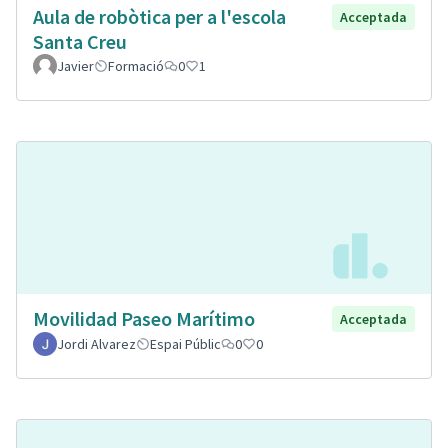
Aula de robòtica per a l'escola
Acceptada
Santa Creu
Javier
Formació
0
1
Movilidad Paseo Marítimo
Acceptada
Jordi Alvarez
Espai Públic
0
0