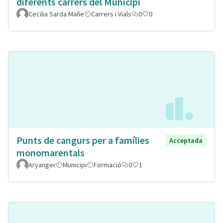
diferents carrers del Municipi
Cecilia Sarda Mañe
Carrers i Vials
0
0
Punts de cangurs per a famílies
Acceptada
monomarentals
Aryanger
Municipi
Formació
0
1