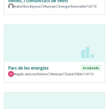
veïnes, i comunitats de veïns
Isabel Bou Bayona
Municipi
Energia Renovable
0
0
Parc de les energies
Acceptada
Magda Juncosa Romeu
Municipi
Espai Públic
0
0