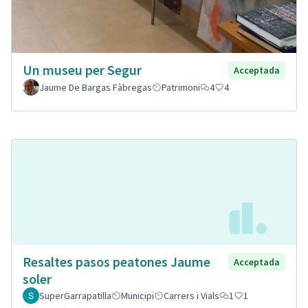
Un museu per Segur
Acceptada
Jaume De Bargas Fàbregas
Patrimoni
4
4
Resaltes pasos peatones Jaume
Acceptada
soler
SuperGarrapatilla
Municipi
Carrers i Vials
1
1