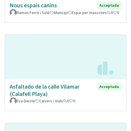
Nous espais canins
Acceptada
Ramon Ferré i Solé
Municipi
Espai per mascotes
0
0
Asfaltado de la calle Vilamar
Acceptada
(Calafell Playa)
Eva Dieste
Carrers i Vials
0
0