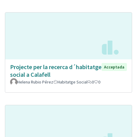
Projecte per la recerca d´habitatge
Acceptada
social a Calafell
Helena Rubio Pérez
Habitatge Social
0
0