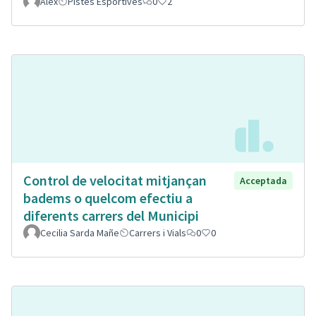
Alex
Pistes Esportives
0
2
Control de velocitat mitjançan
Acceptada
badems o quelcom efectiu a
diferents carrers del Municipi
Cecilia Sarda Mañe
Carrers i Vials
0
0