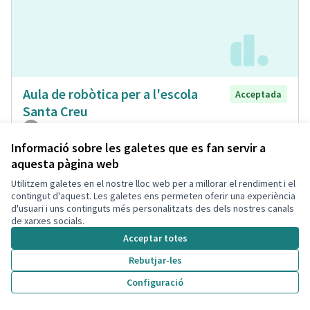
Aula de robòtica per a l'escola
Acceptada
Santa Creu
Javier
Formació
0
1
Informació sobre les galetes que es fan servir a
aquesta pàgina web
Utilitzem galetes en el nostre lloc web per a millorar el rendiment i el
contingut d'aquest. Les galetes ens permeten oferir una experiència
d'usuari i uns continguts més personalitzats des dels nostres canals
de xarxes socials.
Acceptar totes
Rebutjar-les
Configuració
Senyalització de rutes de natura
Acceptada