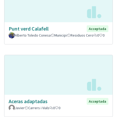
Punt verd Calafell
Acceptada
Alberto Toledo Conesa
Municipi
Residuos Cero
0
0
Aceras adaptadas
Acceptada
Javier
Carrers i Vials
0
0