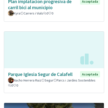
Plan implatacion progresiva de
Acceptada
carril bici al municipio
Kyra
Carrers i Vials
0
0
Parque Iglesia Segur de Calafell
Acceptada
Nacho Herrera Ruiz
Segur
Parcs i Jardins Sostenibles
0
0