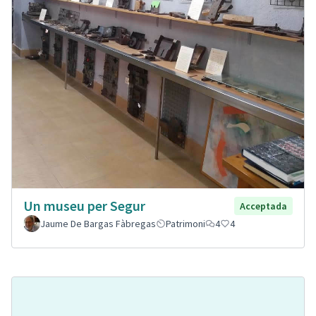
Un museu per Segur
Acceptada
Jaume De Bargas Fàbregas
Patrimoni
4
4