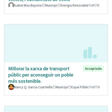
Isabel Bou Bayona
Municipi
Energia Renovable
0
0
Millorar la xarxa de transport
Acceptada
públic per aconseguir un poble
més sostenible.
Nancy Q. Garcia Cuartiella
Municipi
Espai Públic
0
0