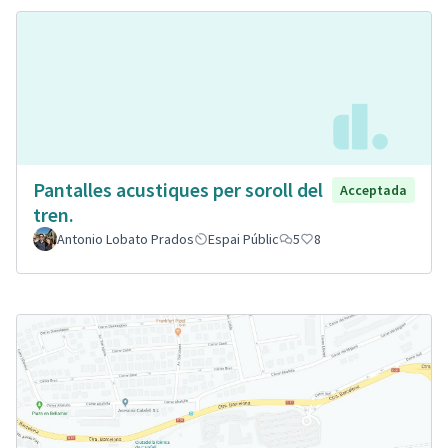
Pantalles acustiques per soroll del
Acceptada
tren.
Antonio Lobato Prados
Espai Públic
5
8