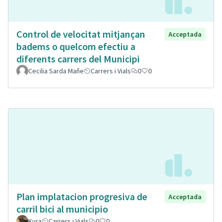
Control de velocitat mitjançan
Acceptada
badems o quelcom efectiu a
diferents carrers del Municipi
Cecilia Sarda Mañe
Carrers i Vials
0
0
Plan implatacion progresiva de
Acceptada
carril bici al municipio
Kyra
Carrers i Vials
0
0