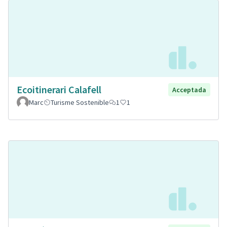
Ecoitinerari Calafell
Acceptada
Marc
Turisme Sostenible
1
1