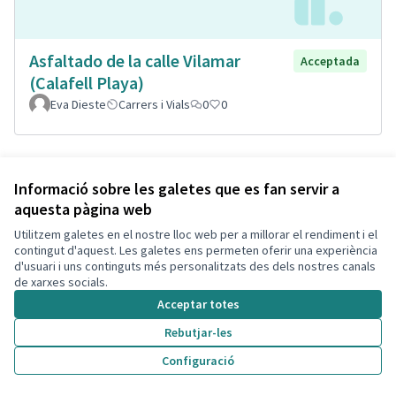
Asfaltado de la calle Vilamar
Acceptada
(Calafell Playa)
Eva Dieste
Carrers i Vials
0
0
Informació sobre les galetes que es fan servir a
aquesta pàgina web
Utilitzem galetes en el nostre lloc web per a millorar el rendiment i el
contingut d'aquest. Les galetes ens permeten oferir una experiència
d'usuari i uns continguts més personalitzats des dels nostres canals
de xarxes socials.
Acceptar totes
Remodelació total de la plaça de
Acceptada
Rebutjar-les
l'estació Segur, plaça de Lola
Configuració
Boronat
Isabel Bou Bayona
Segur
Parcs i Jardins Sostenibles
0