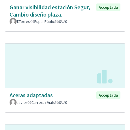
Ganar visibilidad estación Segur,
Acceptada
Cambio diseño plaza.
T.Torres
Espai Públic
0
0
Aceras adaptadas
Acceptada
Javier
Carrers i Vials
0
0