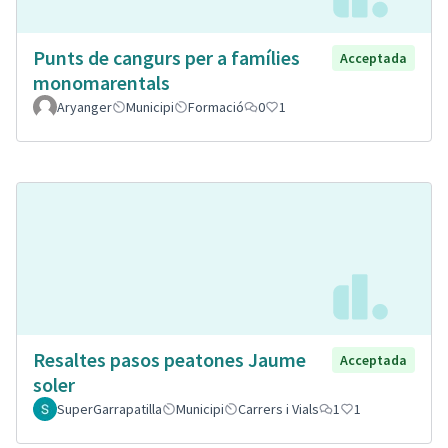
Punts de cangurs per a famílies
Acceptada
monomarentals
Aryanger
Municipi
Formació
0
1
Resaltes pasos peatones Jaume
Acceptada
soler
SuperGarrapatilla
Municipi
Carrers i Vials
1
1