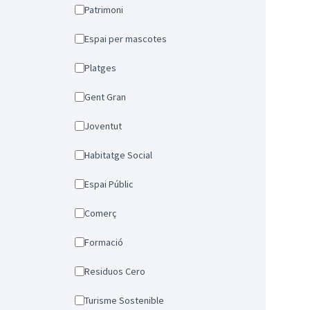
Patrimoni
Espai per mascotes
Platges
Gent Gran
Joventut
Habitatge Social
Espai Públic
Comerç
Formació
Residuos Cero
Turisme Sostenible