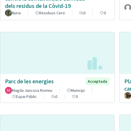
dels residus de la Còvid-19
Nuria
Residuos Cero
0
0
Parc de les energies
Pl
Acceptada
ca
Magda Juncosa Romeu
Municipi
Espai Públic
0
0