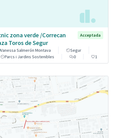
cnic zona verde /Correcan
Acceptada
aza Toros de Segur
Vanessa Salmerón Montava
Segur
Parcs i Jardins Sostenibles
0
1