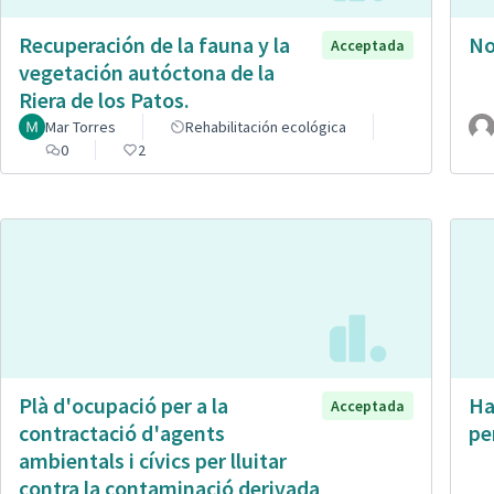
Recuperación de la fauna y la
No
Acceptada
vegetación autóctona de la
Riera de los Patos.
Mar Torres
Rehabilitación ecológica
0
2
Plà d'ocupació per a la
Ha
Acceptada
contractació d'agents
pe
ambientals i cívics per lluitar
contra la contaminació derivada