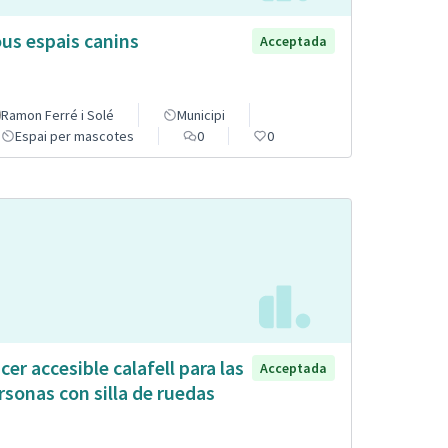
us espais canins
Acceptada
Ramon Ferré i Solé
Municipi
Espai per mascotes
0
0
cer accesible calafell para las
Acceptada
rsonas con silla de ruedas