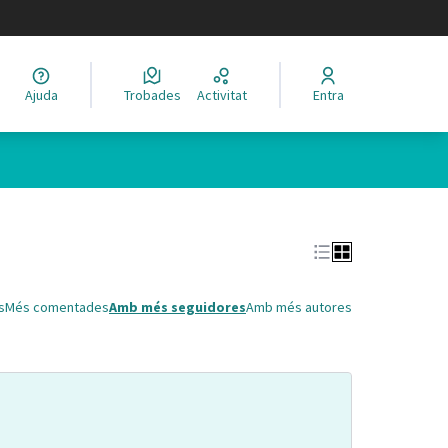
legir el idioma
Ajuda
Trobades
Activitat
Entra
Leaflet
|
©
HERE maps
 com a punts al mapa. L'element es pot fer servir amb un lector 
s
Més comentades
Amb més seguidores
Amb més autores