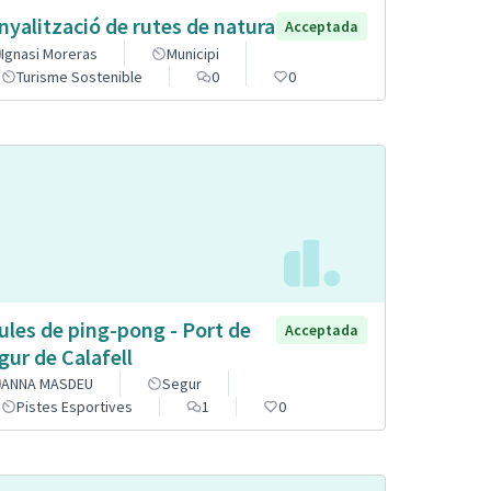
nyalització de rutes de natura
Acceptada
Ignasi Moreras
Municipi
Turisme Sostenible
0
0
ules de ping-pong - Port de
Acceptada
gur de Calafell
ANNA MASDEU
Segur
Pistes Esportives
1
0