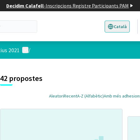
Decidim Calafell
-
Inscripcions Registre Participants PAM
Català
Triar la llengua
E
Menú d'usuari
tius 2021
/
 el mapa
t element és un mapa que presenta els components d'aquesta pàgina
7
42 propostes
Aleatori
Recent
A-Z (Alfabètic)
Amb més adhesion