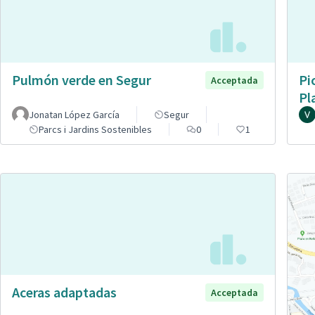
Pulmón verde en Segur
Pi
Acceptada
Pl
Jonatan López García
Segur
Parcs i Jardins Sostenibles
0
1
Aceras adaptadas
Acceptada