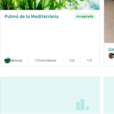
Pulmó de la Mediterrània
Acceptada
Un
Menuda
Fons Marins
0
5