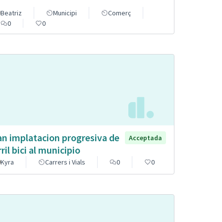
Beatriz
Municipi
Comerç
0
0
an implatacion progresiva de
Acceptada
rril bici al municipio
Kyra
Carrers i Vials
0
0