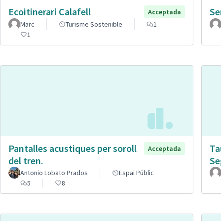
Ecoitinerari Calafell
Se
Acceptada
Marc
Turisme Sostenible
1
1
Pantalles acustiques per soroll
Ta
Acceptada
del tren.
Se
Antonio Lobato Prados
Espai Públic
5
8