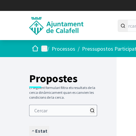
Inici
Menú principal
/
Processos
/
Pressupostos Participa
Saltar
El següen
+
−
Propostes
El següent formulari filtra els resultats de la
cerca dinàmicament quan es canvien les
condicions de la cerca.
Estat