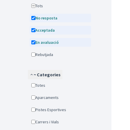
Tots
No resposta
Acceptada
En avaluació
Rebutjada
~ Categories
Totes
Aparcaments
Pistes Esportives
Carrers i Vials