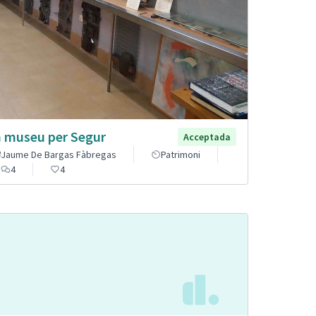
 museu per Segur
Acceptada
Jaume De Bargas Fàbregas
Patrimoni
4
4