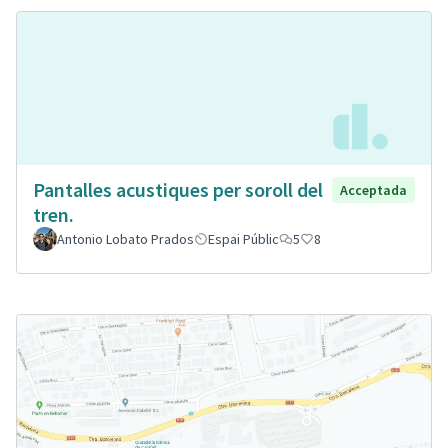
Pantalles acustiques per soroll del
Acceptada
tren.
Antonio Lobato Prados
Espai Públic
5
8