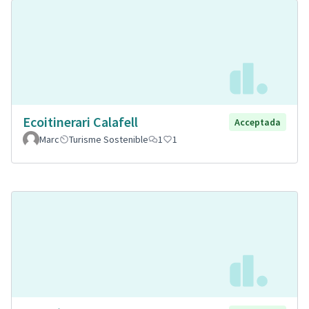
Ecoitinerari Calafell
Acceptada
Marc
Turisme Sostenible
1
1