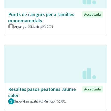
Punts de cangurs per a famílies
Acceptada
monomarentals
Aryanger
Municipi
0
1
Resaltes pasos peatones Jaume
Acceptada
soler
SuperGarrapatilla
Municipi
1
1