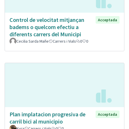
Control de velocitat mitjançan
Acceptada
badems o quelcom efectiu a
diferents carrers del Municipi
Cecilia Sarda Mañe
Carrers i Vials
0
0
Plan implatacion progresiva de
Acceptada
carril bici al municipio
Kyra
Carrers i Vials
0
0