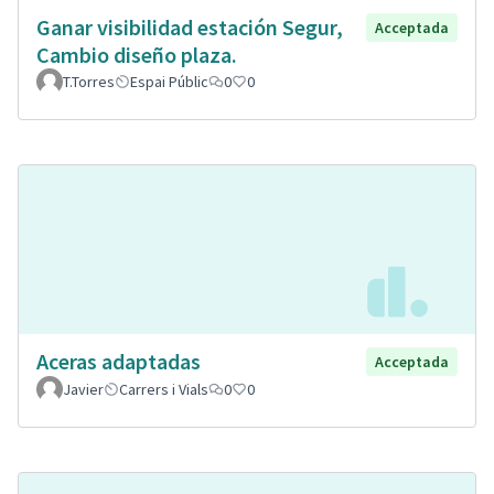
Ganar visibilidad estación Segur,
Acceptada
Cambio diseño plaza.
T.Torres
Espai Públic
0
0
Aceras adaptadas
Acceptada
Javier
Carrers i Vials
0
0