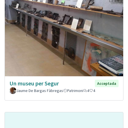
Un museu per Segur
Acceptada
Jaume De Bargas Fàbregas
Patrimoni
4
4