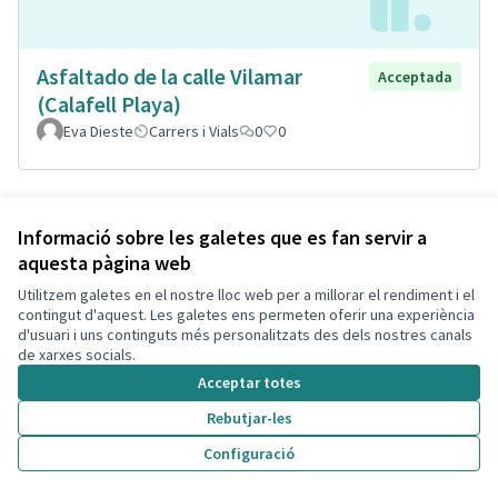
Asfaltado de la calle Vilamar
Acceptada
(Calafell Playa)
Eva Dieste
Carrers i Vials
0
0
Informació sobre les galetes que es fan servir a
aquesta pàgina web
Utilitzem galetes en el nostre lloc web per a millorar el rendiment i el
contingut d'aquest. Les galetes ens permeten oferir una experiència
d'usuari i uns continguts més personalitzats des dels nostres canals
de xarxes socials.
Acceptar totes
Remodelació total de la plaça de
Acceptada
Rebutjar-les
l'estació Segur, plaça de Lola
Configuració
Boronat
Isabel Bou Bayona
Segur
Parcs i Jardins Sostenibles
0