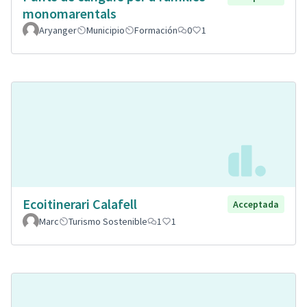
monomarentals
Aryanger
Municipio
Formación
0
1
Ecoitinerari Calafell
Acceptada
Marc
Turismo Sostenible
1
1