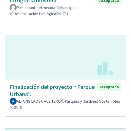
Infografia biosfera
Acceptada
Participante eliminada
Municipio
Rehabilitación Ecológica
0
1
Finalización del proyecto “ Parque
Acceptada
Urbano”.
ALFONS LAOSA ACEITERO
Parques y Jardines Sostenibles
0
3