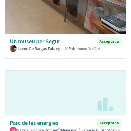
Un museu per Segur
Acceptada
Jaume De Bargas Fàbregas
Patrimonio
4
4
Parc de les energies
Acceptada
Magda Juncosa Romeu
Municipio
Espacio Público
0
0