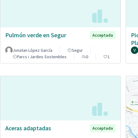
Pulmón verde en Segur
Pi
Acceptada
Pl
Jonatan López García
Segur
Parcs i Jardins Sostenibles
0
1
Aceras adaptadas
Acceptada