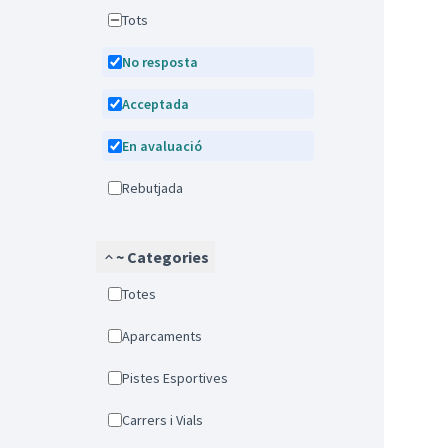
Tots
No resposta
Acceptada
En avaluació
Rebutjada
~ Categories
Totes
Aparcaments
Pistes Esportives
Carrers i Vials