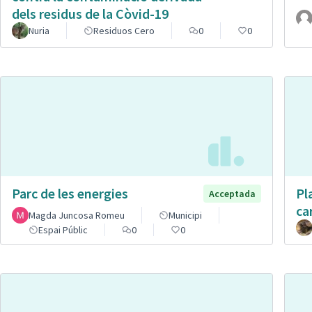
dels residus de la Còvid-19
Nuria
Residuos Cero
0
0
Parc de les energies
Pl
Acceptada
ca
Magda Juncosa Romeu
Municipi
Espai Públic
0
0