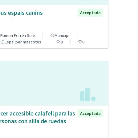
us espais canins
Acceptada
Ramon Ferré i Solé
Municipi
Espai per mascotes
0
0
cer accesible calafell para las
Acceptada
rsonas con silla de ruedas