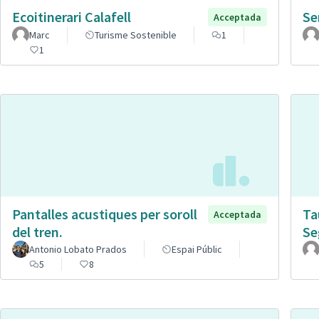
Ecoitinerari Calafell
Se
Acceptada
Marc
Turisme Sostenible
1
1
Pantalles acustiques per soroll
Ta
Acceptada
del tren.
Se
Antonio Lobato Prados
Espai Públic
5
8