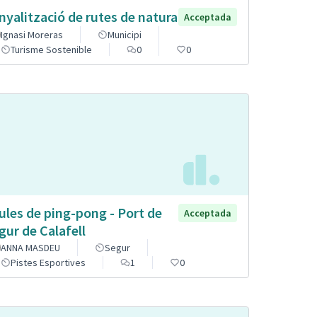
nyalització de rutes de natura
Acceptada
Ignasi Moreras
Municipi
Turisme Sostenible
0
0
ules de ping-pong - Port de
Acceptada
gur de Calafell
ANNA MASDEU
Segur
Pistes Esportives
1
0