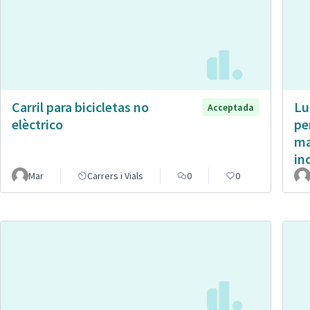
Carril para bicicletas no
Lu
Acceptada
elèctrico
pe
ma
in
Mar
Carrers i Vials
0
0