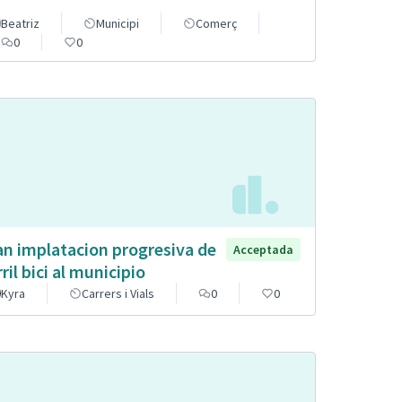
Beatriz
Municipi
Comerç
0
0
an implatacion progresiva de
Acceptada
rril bici al municipio
Kyra
Carrers i Vials
0
0