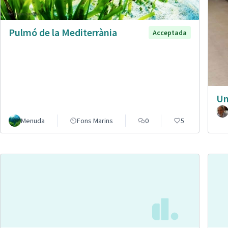
Pulmó de la Mediterrània
Acceptada
Un
Menuda
Fons Marins
0
5