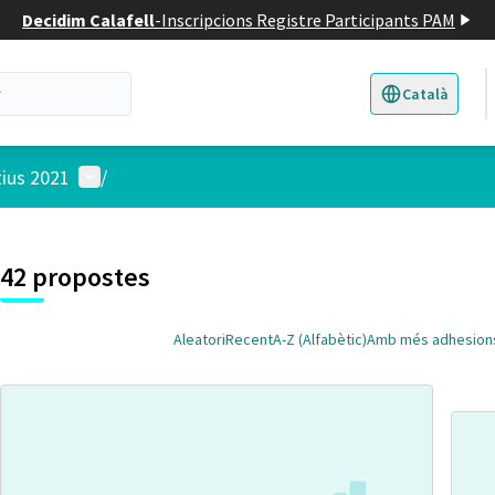
Decidim Calafell
-
Inscripcions Registre Participants PAM
Català
Triar la llengua
E
Menú d'usuari
tius 2021
/
 el mapa
t element és un mapa que presenta els components d'aquesta pàgina
7
42 propostes
Aleatori
Recent
A-Z (Alfabètic)
Amb més adhesion