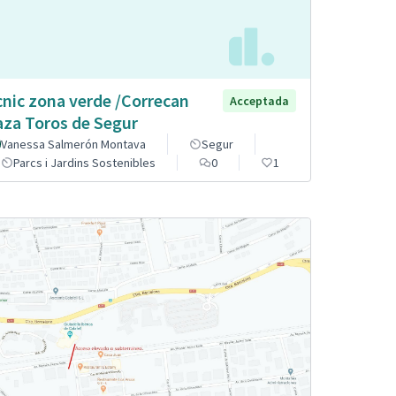
cnic zona verde /Correcan
Acceptada
aza Toros de Segur
Vanessa Salmerón Montava
Segur
Parcs i Jardins Sostenibles
0
1