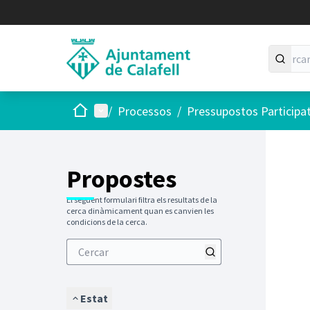
Inici
Menú principal
/
Processos
/
Pressupostos Participa
Saltar
El següen
+
−
Propostes
El següent formulari filtra els resultats de la
cerca dinàmicament quan es canvien les
condicions de la cerca.
Estat