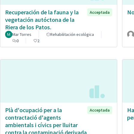
Recuperación de la fauna y la
No
Acceptada
vegetación autóctona de la
Riera de los Patos.
Mar Torres
Rehabilitación ecológica
0
2
Plà d'ocupació per a la
Ha
Acceptada
contractació d'agents
pe
ambientals i cívics per lluitar
contra la contaminació derivada