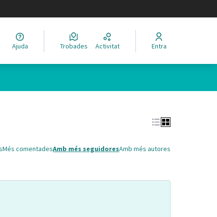
legir el idioma
Ajuda
Trobades
Activitat
Entra
Leaflet
|
©
HERE maps
 com a punts al mapa. L'element es pot fer servir amb un lector 
s
Més comentades
Amb més seguidores
Amb més autores