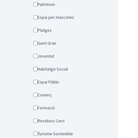
Patrimoni
Espai per mascotes
Platges
Gent Gran
Joventut
Habitatge Social
Espai Públic
Comerç
Formació
Residuos Cero
Turisme Sostenible