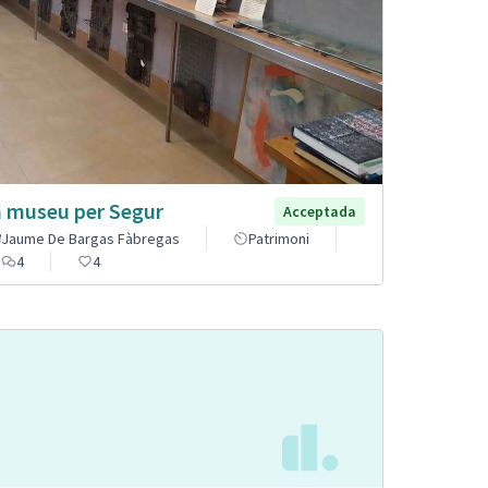
 museu per Segur
Acceptada
Jaume De Bargas Fàbregas
Patrimoni
4
4