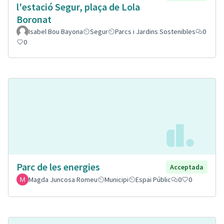
l'estació Segur, plaça de Lola
Boronat
Isabel Bou Bayona
Segur
Parcs i Jardins Sostenibles
0
0
Parc de les energies
Acceptada
Magda Juncosa Romeu
Municipi
Espai Públic
0
0