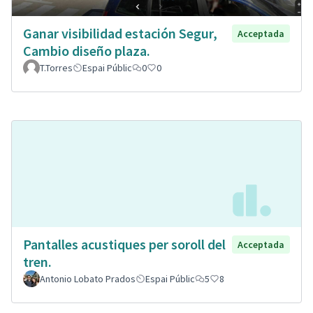
Ganar visibilidad estación Segur,
Acceptada
Cambio diseño plaza.
T.Torres
Espai Públic
0
0
Pantalles acustiques per soroll del
Acceptada
tren.
Antonio Lobato Prados
Espai Públic
5
8