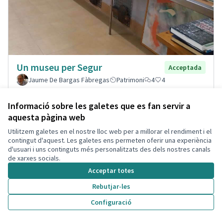
Un museu per Segur
Acceptada
Jaume De Bargas Fàbregas
Patrimoni
4
4
Informació sobre les galetes que es fan servir a
aquesta pàgina web
Utilitzem galetes en el nostre lloc web per a millorar el rendiment i el
contingut d'aquest. Les galetes ens permeten oferir una experiència
d'usuari i uns continguts més personalitzats des dels nostres canals
de xarxes socials.
Acceptar totes
Rebutjar-les
Configuració
Punts de cangurs per a famílies
Acceptada
monomarentals