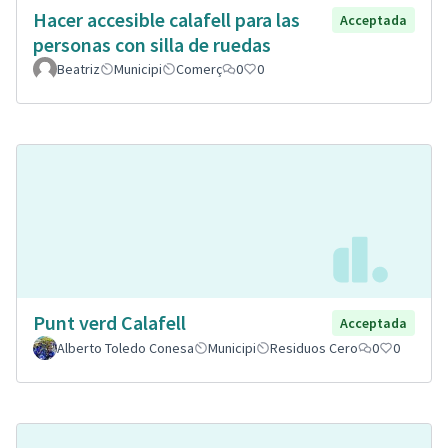
Hacer accesible calafell para las
Acceptada
personas con silla de ruedas
Beatriz
Municipi
Comerç
0
0
Punt verd Calafell
Acceptada
Alberto Toledo Conesa
Municipi
Residuos Cero
0
0