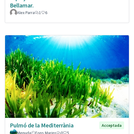
Bellamar.
Alex Parra
1
6
Pulmó de la Mediterrània
Acceptada
Menuda
Fons Marins
0
5