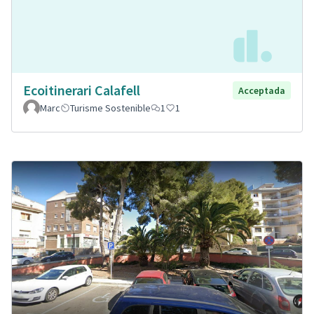
Ecoitinerari Calafell
Acceptada
Marc
Turisme Sostenible
1
1