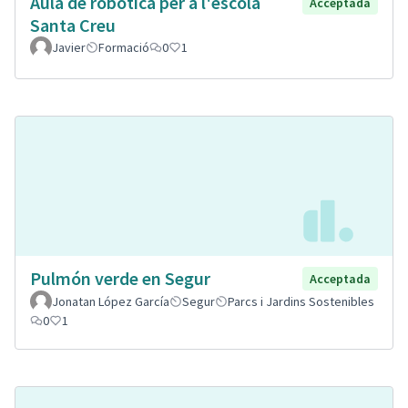
Aula de robòtica per a l'escola
Acceptada
Santa Creu
Javier
Formació
0
1
Pulmón verde en Segur
Acceptada
Jonatan López García
Segur
Parcs i Jardins Sostenibles
0
1