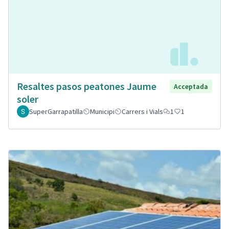
Resaltes pasos peatones Jaume
Acceptada
soler
SuperGarrapatilla
Municipi
Carrers i Vials
1
1