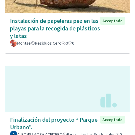
Instalación de papeleras pez en las
Acceptada
playas para la recogida de plásticos
y latas
Montse
Residuos Cero
0
0
Finalización del proyecto “ Parque
Acceptada
Urbano”.
ALFONS LAOSA ACEITERO
Parcs i Jardins Sostenibles
0