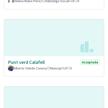
Helena Rubio Pérez
Habitatge Social
0
0
Punt verd Calafell
Acceptada
Alberto Toledo Conesa
Municipi
0
0