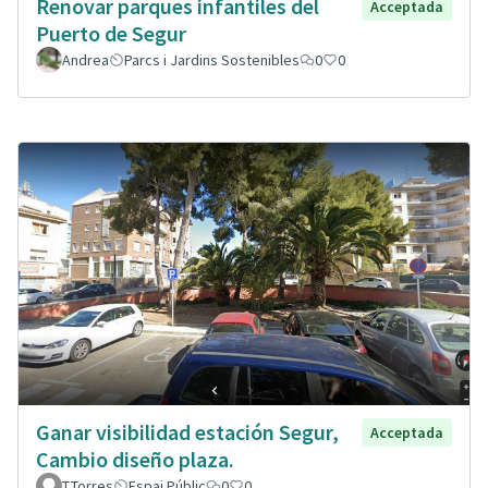
Renovar parques infantiles del
Acceptada
Puerto de Segur
Andrea
Parcs i Jardins Sostenibles
0
0
Ganar visibilidad estación Segur,
Acceptada
Cambio diseño plaza.
T.Torres
Espai Públic
0
0