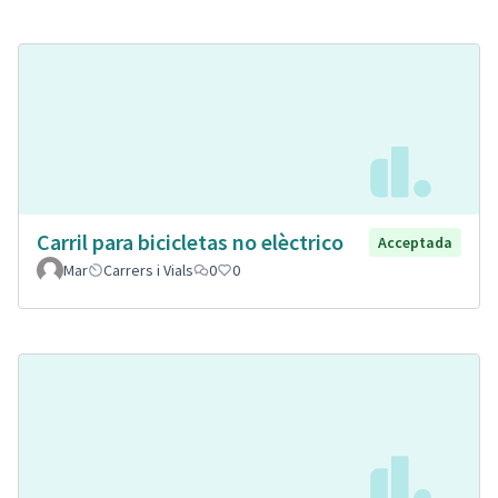
Carril para bicicletas no elèctrico
Acceptada
Mar
Carrers i Vials
0
0