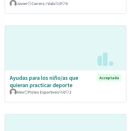
Javier
Carrers i Vials
0
0
Ayudas para los niño/as que
Acceptada
quieran practicar deporte
Alex
Pistes Esportives
0
2