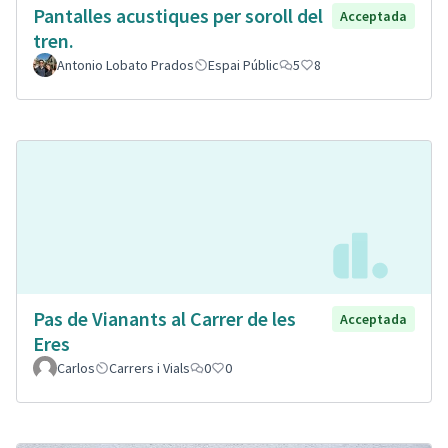
Pantalles acustiques per soroll del
Acceptada
tren.
Antonio Lobato Prados
Espai Públic
5
8
Pas de Vianants al Carrer de les
Acceptada
Eres
Carlos
Carrers i Vials
0
0