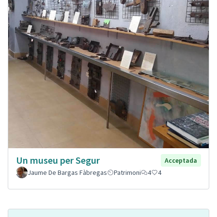
Un museu per Segur
Acceptada
Jaume De Bargas Fàbregas
Patrimoni
4
4