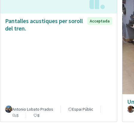
Pantalles acustiques per soroll
Acceptada
del tren.
Un
Antonio Lobato Prados
Espai Públic
5
8