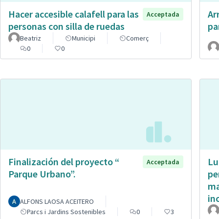
Hacer accesible calafell para las
Ar
Acceptada
personas con silla de ruedas
pa
Beatriz
Municipi
Comerç
0
0
Finalización del proyecto “
Lu
Acceptada
Parque Urbano”.
pe
ma
in
ALFONS LAOSA ACEITERO
Parcs i Jardins Sostenibles
0
3