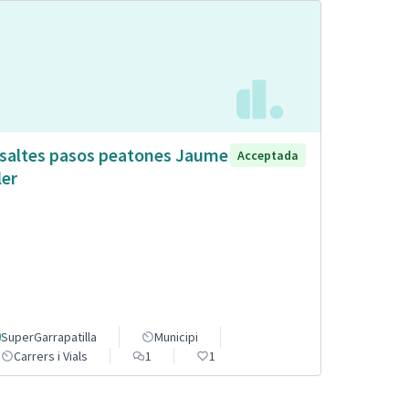
saltes pasos peatones Jaume
Acceptada
ler
SuperGarrapatilla
Municipi
Carrers i Vials
1
1