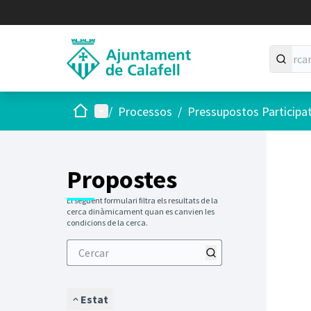
Inici
Menú principal
/
Processos
/
Pressupostos Participa
Saltar
El següen
+
−
Propostes
El següent formulari filtra els resultats de la
cerca dinàmicament quan es canvien les
condicions de la cerca.
Estat