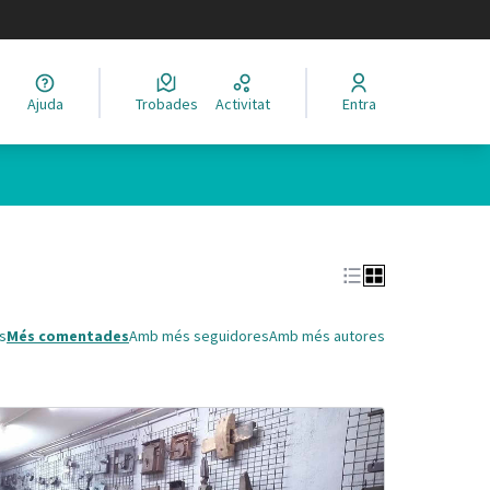
legir el idioma
Ajuda
Trobades
Activitat
Entra
Leaflet
|
©
HERE maps
 com a punts al mapa. L'element es pot fer servir amb un lector 
s
Més comentades
Amb més seguidores
Amb més autores