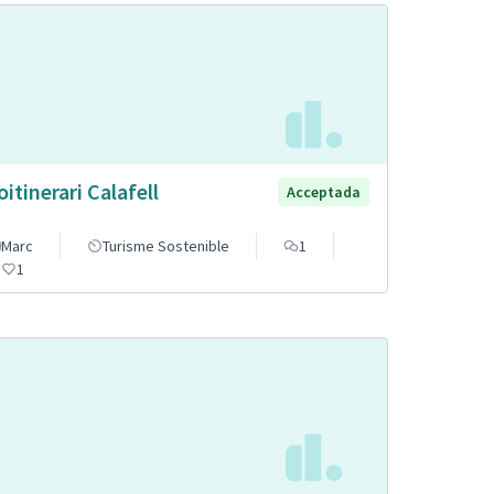
oitinerari Calafell
Acceptada
Marc
Turisme Sostenible
1
1