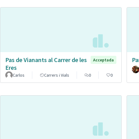
Pas de Vianants al Carrer de les
Pa
Acceptada
Eres
Carlos
Carrers i Vials
0
0