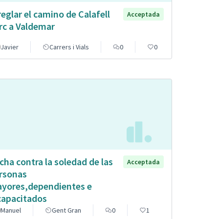
reglar el camino de Calafell
Acceptada
rc a Valdemar
Javier
Carrers i Vials
0
0
cha contra la soledad de las
Acceptada
rsonas
yores,dependientes e
capacitados
Manuel
Gent Gran
0
1