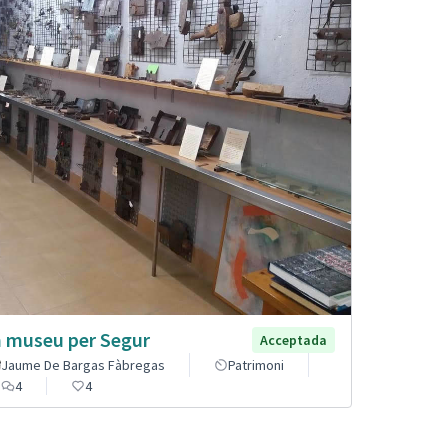
 museu per Segur
Acceptada
Jaume De Bargas Fàbregas
Patrimoni
4
4