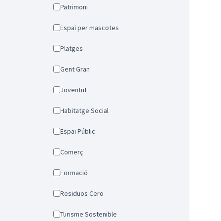
Patrimoni
Espai per mascotes
Platges
Gent Gran
Joventut
Habitatge Social
Espai Públic
Comerç
Formació
Residuos Cero
Turisme Sostenible