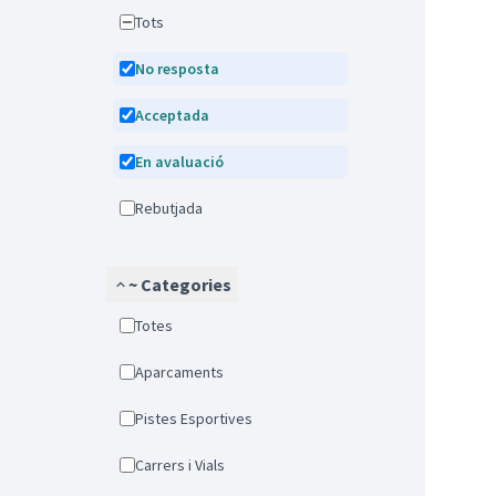
Tots
No resposta
Acceptada
En avaluació
Rebutjada
~ Categories
Totes
Aparcaments
Pistes Esportives
Carrers i Vials