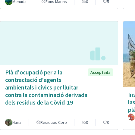
Menuda
Fons Marins
0
5
Plà d'ocupació per a la
Acceptada
contractació d'agents
ambientals i cívics per lluitar
In
contra la contaminació derivada
la
dels residus de la Còvid-19
pl
Nuria
Residuos Cero
0
0