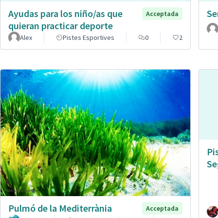
Ayudas para los niño/as que
Se
Acceptada
quieran practicar deporte
Alex
Pistes Esportives
0
2
Pi
Se
Pulmó de la Mediterrània
Acceptada