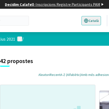
Decidim Calafell
-
Inscripcions Registre Participants PAM
Català
Triar la llengua
E
Menú d'usuari
tius 2021
/
 el mapa
t element és un mapa que presenta els components d'aquesta pàgina
7
42 propostes
Aleatori
Recent
A-Z (Alfabètic)
Amb més adhesion