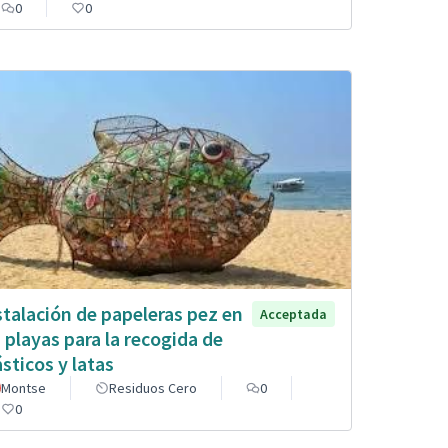
0
0
stalación de papeleras pez en
Acceptada
s playas para la recogida de
ásticos y latas
Montse
Residuos Cero
0
0