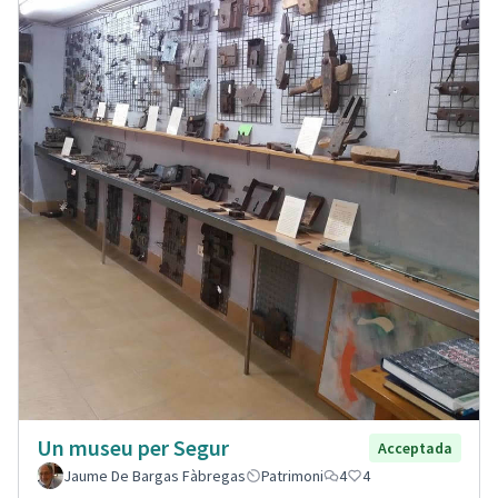
Un museu per Segur
Acceptada
Jaume De Bargas Fàbregas
Patrimoni
4
4