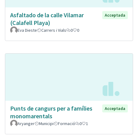
Asfaltado de la calle Vilamar
Acceptada
(Calafell Playa)
Eva Dieste
Carrers i Vials
0
0
Punts de cangurs per a famílies
Acceptada
monomarentals
Aryanger
Municipi
Formació
0
1