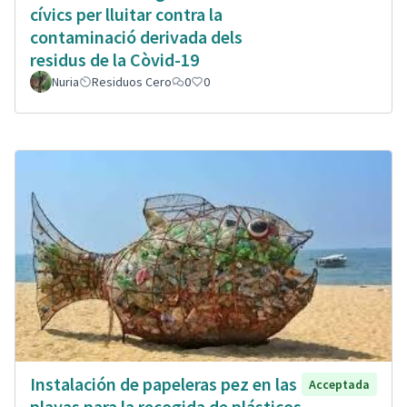
cívics per lluitar contra la
contaminació derivada dels
residus de la Còvid-19
Nuria
Residuos Cero
0
0
Instalación de papeleras pez en las
Acceptada
playas para la recogida de plásticos