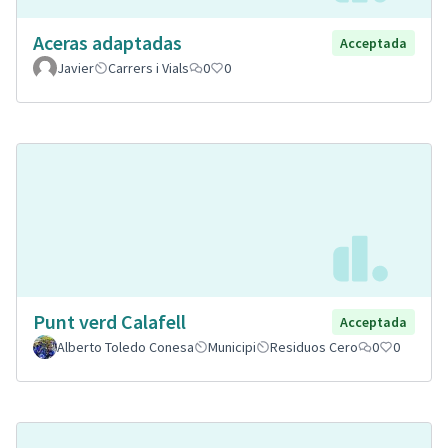
Aceras adaptadas
Acceptada
Javier
Carrers i Vials
0
0
Punt verd Calafell
Acceptada
Alberto Toledo Conesa
Municipi
Residuos Cero
0
0