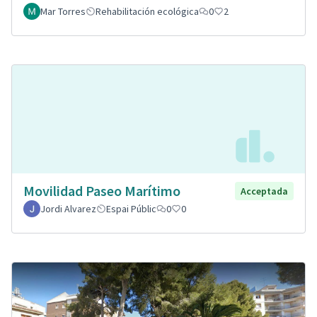
Mar Torres
Rehabilitación ecológica
0
2
Movilidad Paseo Marítimo
Acceptada
Jordi Alvarez
Espai Públic
0
0