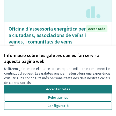
Oficina d'assessoria energètica per
Acceptada
a ciutadans, associacions de veïns i
veïnes, i comunitats de veïns
Isabel Bou Bayona
Municipi
Energia Renovable
0
0
Informació sobre les galetes que es fan servir a
aquesta pàgina web
Utilitzem galetes en el nostre lloc web per a millorar el rendiment i el
contingut d'aquest. Les galetes ens permeten oferir una experiència
d'usuari i uns continguts més personalitzats des dels nostres canals
de xarxes socials.
Acceptar totes
Rebutjar-les
Configuració
Carril para bicicletas no elèctrico
Acceptada