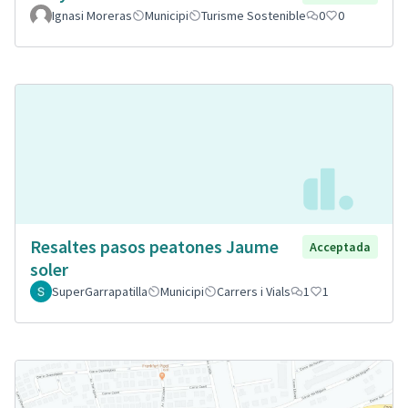
Ignasi Moreras
Municipi
Turisme Sostenible
0
0
Resaltes pasos peatones Jaume
Acceptada
soler
SuperGarrapatilla
Municipi
Carrers i Vials
1
1