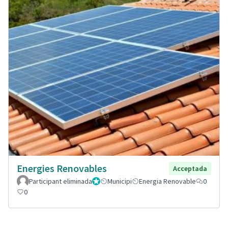
Energies Renovables
Acceptada
Participant eliminada
Administrador
Municipi
Energia Renovable
0
0