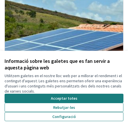
Informació sobre les galetes que es fan servir a
aquesta pàgina web
Utilitzem galetes en el nostre lloc web per a millorar el rendiment i el
contingut d'aquest. Les galetes ens permeten oferir una experiència
d'usuari i uns continguts més personalitzats des dels nostres canals
de xarxes socials.
Acceptar totes
Rebutjar-les
Configuració
Energies Renovables
Acceptada
Participant eliminada
Administrador
Municipi
Energia Renovable
0