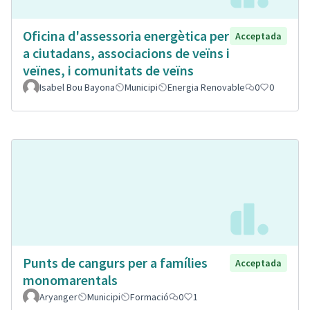
Oficina d'assessoria energètica per
Acceptada
a ciutadans, associacions de veïns i
veïnes, i comunitats de veïns
Isabel Bou Bayona
Municipi
Energia Renovable
0
0
Punts de cangurs per a famílies
Acceptada
monomarentals
Aryanger
Municipi
Formació
0
1