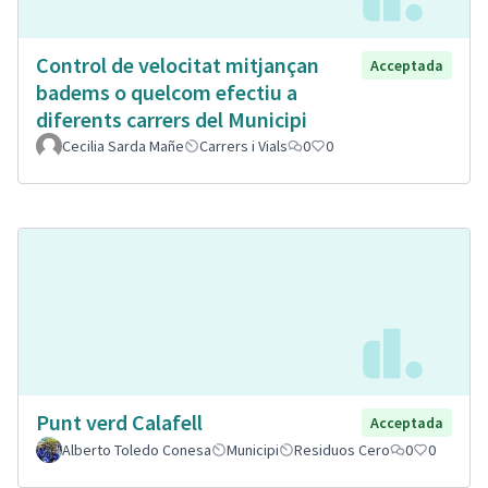
Control de velocitat mitjançan
Acceptada
badems o quelcom efectiu a
diferents carrers del Municipi
Cecilia Sarda Mañe
Carrers i Vials
0
0
Punt verd Calafell
Acceptada
Alberto Toledo Conesa
Municipi
Residuos Cero
0
0