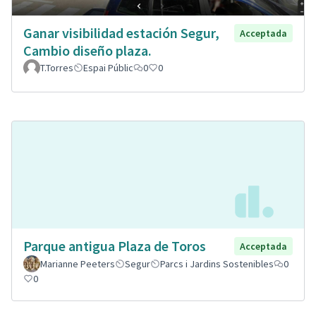
Ganar visibilidad estación Segur,
Acceptada
Cambio diseño plaza.
T.Torres
Espai Públic
0
0
Parque antigua Plaza de Toros
Acceptada
Marianne Peeters
Segur
Parcs i Jardins Sostenibles
0
0