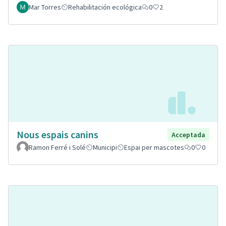
Mar Torres
Rehabilitación ecológica
0
2
Nous espais canins
Acceptada
Ramon Ferré i Solé
Municipi
Espai per mascotes
0
0