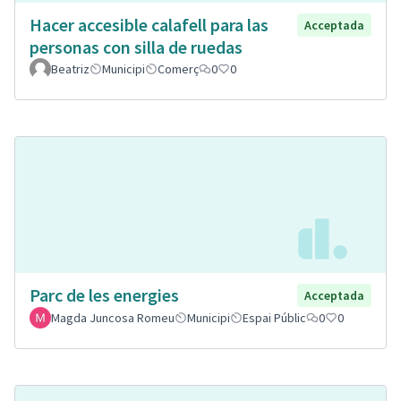
Hacer accesible calafell para las
Acceptada
personas con silla de ruedas
Beatriz
Municipi
Comerç
0
0
Parc de les energies
Acceptada
Magda Juncosa Romeu
Municipi
Espai Públic
0
0