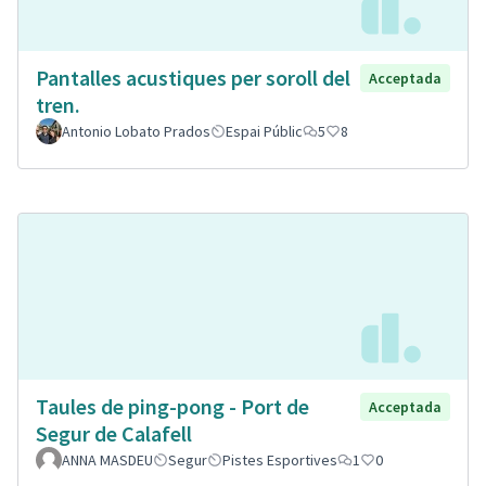
Pantalles acustiques per soroll del
Acceptada
tren.
Antonio Lobato Prados
Espai Públic
5
8
Taules de ping-pong - Port de
Acceptada
Segur de Calafell
ANNA MASDEU
Segur
Pistes Esportives
1
0