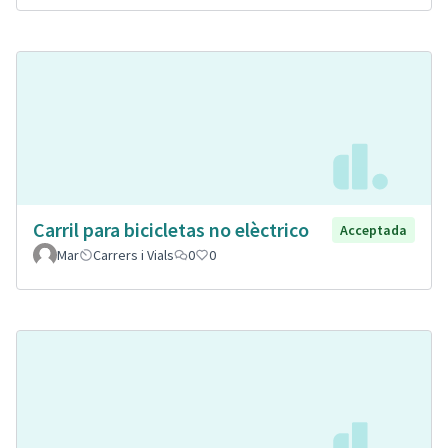
Carril para bicicletas no elèctrico
Acceptada
Mar
Carrers i Vials
0
0