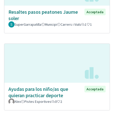
Resaltes pasos peatones Jaume
Acceptada
soler
SuperGarrapatilla
Municipi
Carrers i Vials
1
1
Ayudas para los niño/as que
Acceptada
quieran practicar deporte
Alex
Pistes Esportives
0
2