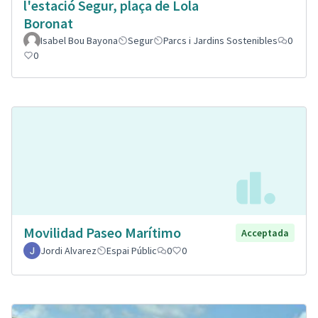
l'estació Segur, plaça de Lola
Boronat
Isabel Bou Bayona
Segur
Parcs i Jardins Sostenibles
0
0
Movilidad Paseo Marítimo
Acceptada
Jordi Alvarez
Espai Públic
0
0