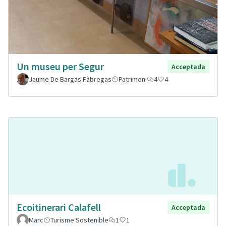
Un museu per Segur
Acceptada
Jaume De Bargas Fàbregas
Patrimoni
4
4
Ecoitinerari Calafell
Acceptada
Marc
Turisme Sostenible
1
1