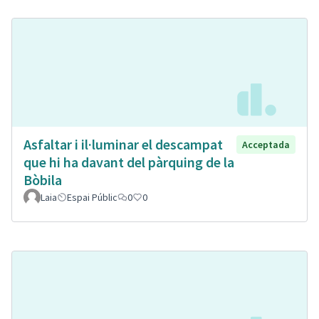
Asfaltar i il·luminar el descampat
Acceptada
que hi ha davant del pàrquing de la
Bòbila
Laia
Espai Públic
0
0