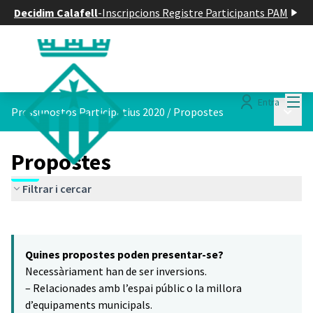
Decidim Calafell
-
Inscripcions Registre Participants PAM
Menú
Entra
Menú p
Pressupostos Participatius 2020
/
Propostes
Propostes
Filtrar i cercar
Saltar el mapa
Leaflet
|
©
HERE maps
16
El següent element és un mapa que presenta els components d'aq
+
Quines propostes poden presentar-se?
−
Necessàriament han de ser inversions.
– Relacionades amb l’espai públic o la millora
d’equipaments municipals.