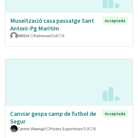
Museïtzació casa passatge Sant
Acceptada
Antoni-Pg Maritim
MIREIA
Patrimoni
0
0
Canviar gespa camp de futbol de
Acceptada
Segur
Carme Vilamajó
Pistes Esportives
3
0