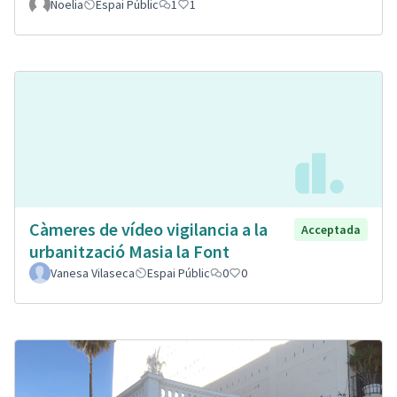
Noelia
Espai Públic
1
1
Càmeres de vídeo vigilancia a la
Acceptada
urbanització Masia la Font
Vanesa Vilaseca
Espai Públic
0
0