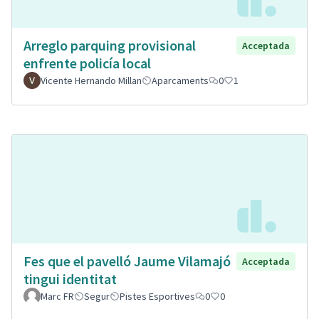
Arreglo parquing provisional
Acceptada
enfrente policía local
Vicente Hernando Millan
Aparcaments
0
1
Fes que el pavelló Jaume Vilamajó
Acceptada
tingui identitat
Marc FR
Segur
Pistes Esportives
0
0