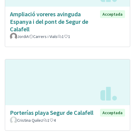
Ampliació voreres avinguda
Acceptada
Espanya i del pont de Segur de
Calafell
JordiA
Carrers i Vials
1
1
Porterías playa Segur de Calafell
Acceptada
Cristina Quilez
1
4