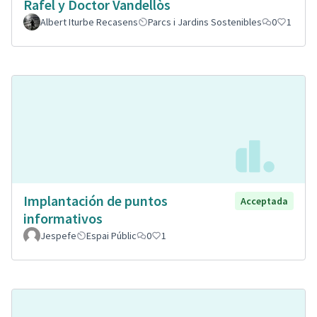
Rafel y Doctor Vandellòs
Albert Iturbe Recasens
Parcs i Jardins Sostenibles
0
1
Implantación de puntos
Acceptada
informativos
Jespefe
Espai Públic
0
1