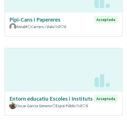
Pipi-Cans i Papereres
Acceptada
AnnaM
Carrers i Vials
0
0
Entorn educatiu Escoles i Instituts
Acceptada
Oscar Garcia Gimeno
Espai Públic
0
0