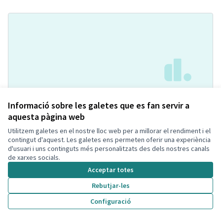
Pipican con agility
Acceptada
Informació sobre les galetes que es fan servir a
Soniaa Prados Carmona
Espai per mascotes
0
1
aquesta pàgina web
Utilitzem galetes en el nostre lloc web per a millorar el rendiment i el
contingut d'aquest. Les galetes ens permeten oferir una experiència
d'usuari i uns continguts més personalitzats des dels nostres canals
de xarxes socials.
Acceptar totes
Rebutjar-les
Configuració