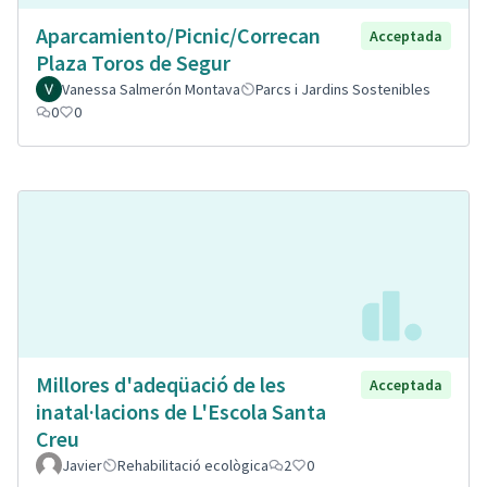
Aparcamiento/Picnic/Correcan
Acceptada
Plaza Toros de Segur
Vanessa Salmerón Montava
Parcs i Jardins Sostenibles
0
0
Millores d'adeqüació de les
Acceptada
inatal·lacions de L'Escola Santa
Creu
Javier
Rehabilitació ecològica
2
0