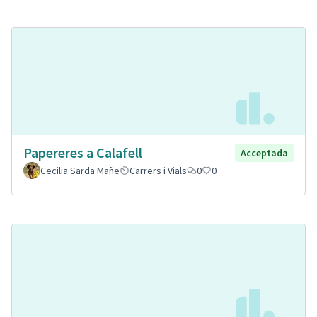
Papereres a Calafell
Acceptada
Cecilia Sarda Mañe
Carrers i Vials
0
0