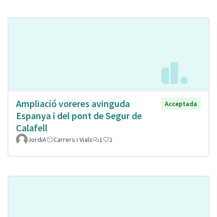
Ampliació voreres avinguda
Acceptada
Espanya i del pont de Segur de
Calafell
JordiA
Carrers i Vials
1
1