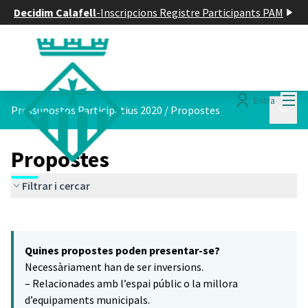
Decidim Calafell
-
Inscripcions Registre Participants PAM
Menú
Entra
Menú p
Pressupostos Participatius 2020
/
Propostes
Propostes
Filtrar i cercar
Saltar el mapa
Leaflet
|
©
HERE maps
16
El següent element és un mapa que presenta els components d'aq
+
Quines propostes poden presentar-se?
−
Necessàriament han de ser inversions.
– Relacionades amb l’espai públic o la millora
d’equipaments municipals.