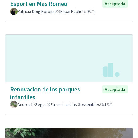
Esport en Mas Romeu
Acceptada
Patricia Doig Boronat
Espai Públic
0
1
Renovacion de los parques
Acceptada
infantiles
Andrea
Segur
Parcs i Jardins Sostenibles
1
1