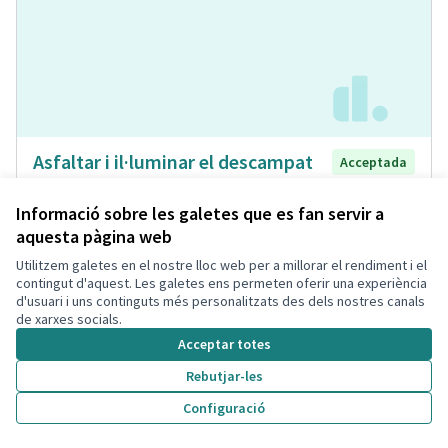
Asfaltar i il·luminar el descampat
Acceptada
que hi ha davant del pàrquing de la
Bòbila
Informació sobre les galetes que es fan servir a
aquesta pàgina web
Laia
Espai Públic
0
0
Utilitzem galetes en el nostre lloc web per a millorar el rendiment i el
contingut d'aquest. Les galetes ens permeten oferir una experiència
d'usuari i uns continguts més personalitzats des dels nostres canals
de xarxes socials.
Acceptar totes
Rebutjar-les
Configuració