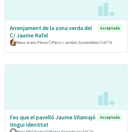
Arrenjament de la zona verda del
Acceptada
C/ Jaume Rafel
Neus Arans Pérez
Parcs i Jardins Sostenibles
0
0
Fes que el pavelló Jaume Vilamajó
Acceptada
tingui identitat
Marc FR
Segur
Pistes Esportives
0
0