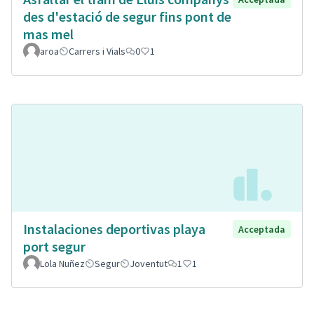
des d'estació de segur fins pont de
mas mel
aroa
Carrers i Vials
0
1
Instalaciones deportivas playa
Acceptada
port segur
Lola Nuñez
Segur
Joventut
1
1