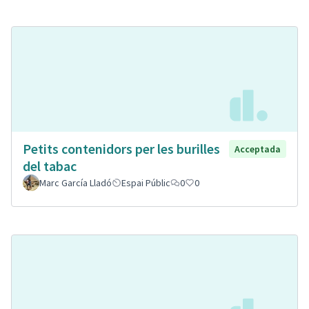
Petits contenidors per les burilles
Acceptada
del tabac
Marc García Lladó
Espai Públic
0
0