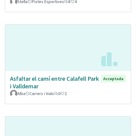
Stella
Pistes Esportives
8
4
Asfaltar el camí entre Calafell Park
Acceptada
i Valldemar
Alba
Carrers i Vials
0
2