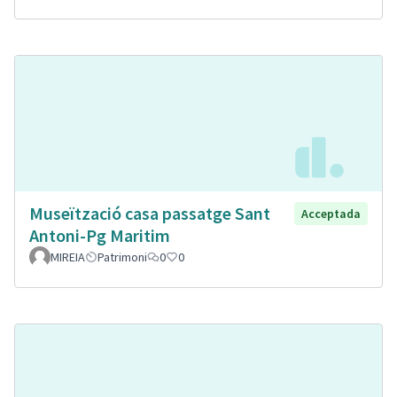
Museïtzació casa passatge Sant
Acceptada
Antoni-Pg Maritim
MIREIA
Patrimoni
0
0