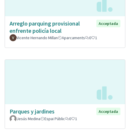
Arreglo parquing provisional
Acceptada
enfrente policía local
Vicente Hernando Millan
Aparcaments
0
1
Parques y jardines
Acceptada
Jesús Medina
Espai Públic
0
1