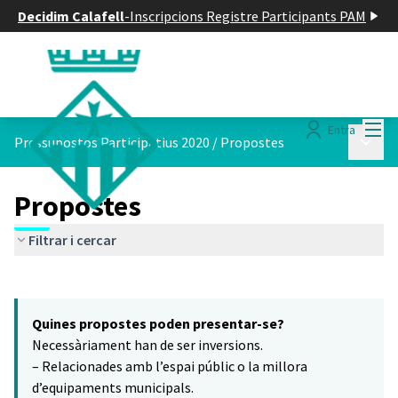
Decidim Calafell
-
Inscripcions Registre Participants PAM
Menú
Entra
Menú p
Pressupostos Participatius 2020
/
Propostes
Propostes
Filtrar i cercar
Saltar el mapa
Leaflet
|
©
HERE maps
16
El següent element és un mapa que presenta els components d'aq
+
Quines propostes poden presentar-se?
−
Necessàriament han de ser inversions.
– Relacionades amb l’espai públic o la millora
d’equipaments municipals.