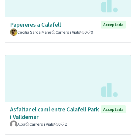
Papereres a Calafell
Acceptada
Cecilia Sarda Mañe
Carrers i Vials
0
0
Asfaltar el camí entre Calafell Park
Acceptada
i Valldemar
Alba
Carrers i Vials
0
2