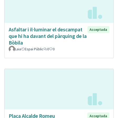
Asfaltar i il·luminar el descampat
Acceptada
que hi ha davant del pàrquing de la
Bòbila
Laia
Espai Públic
0
0
Plaça Alcalde Romeu
Acceptada