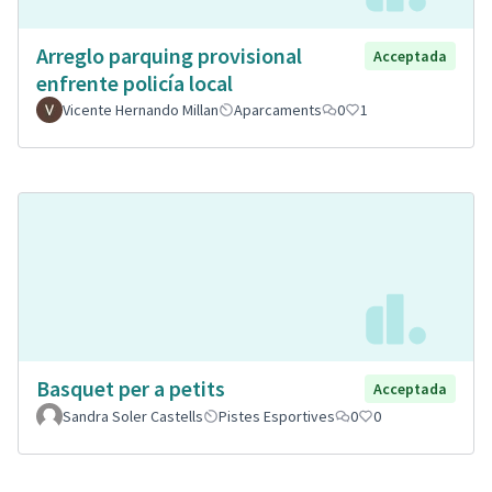
Arreglo parquing provisional
Acceptada
enfrente policía local
Vicente Hernando Millan
Aparcaments
0
1
Basquet per a petits
Acceptada
Sandra Soler Castells
Pistes Esportives
0
0