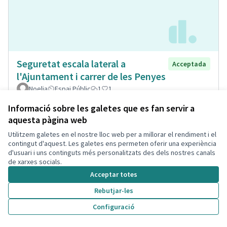
Seguretat escala lateral a
Acceptada
l'Ajuntament i carrer de les Penyes
Noelia
Espai Públic
1
1
Informació sobre les galetes que es fan servir a
aquesta pàgina web
Utilitzem galetes en el nostre lloc web per a millorar el rendiment i el
contingut d'aquest. Les galetes ens permeten oferir una experiència
d'usuari i uns continguts més personalitzats des dels nostres canals
de xarxes socials.
Acceptar totes
Rebutjar-les
Configuració
Museïtzació casa passatge Sant
Acceptada