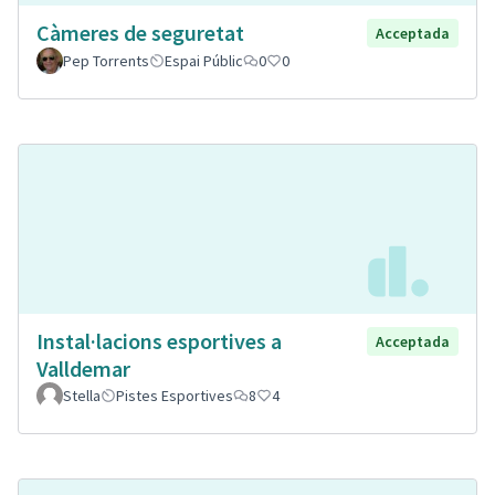
Càmeres de seguretat
Acceptada
Pep Torrents
Espai Públic
0
0
Instal·lacions esportives a
Acceptada
Valldemar
Stella
Pistes Esportives
8
4