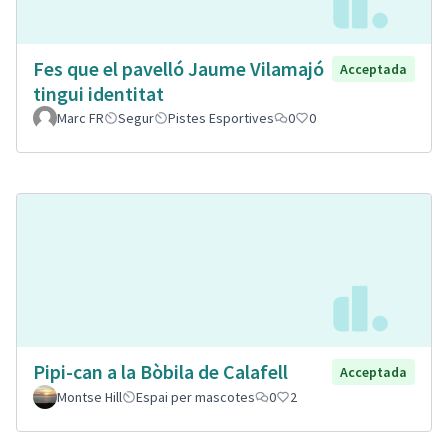
Fes que el pavelló Jaume Vilamajó
Acceptada
tingui identitat
Marc FR
Segur
Pistes Esportives
0
0
Pipi-can a la Bòbila de Calafell
Acceptada
Montse Hill
Espai per mascotes
0
2