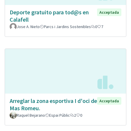
Deporte gratuito para tod@s en
Acceptada
Calafell
Jose A. Nieto
Parcs i Jardins Sostenibles
0
7
Arreglar la zona esportiva I d'oci de
Acceptada
Mas Romeu.
Raquel Bejarano
Espai Públic
2
0