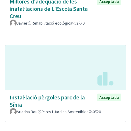
Millores d'adeqüació de les
Acceptada
inatal·lacions de L'Escola Santa
Creu
Javier
Rehabilitació ecològica
2
0
Instal·lació pèrgoles parc de la
Acceptada
Sínia
Ariadna Bou
Parcs i Jardins Sostenibles
0
0