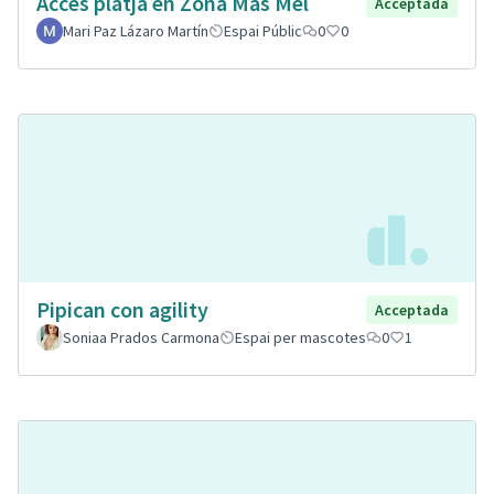
Accés platja en Zona Mas Mel
Acceptada
Mari Paz Lázaro Martín
Espai Públic
0
0
Pipican con agility
Acceptada
Soniaa Prados Carmona
Espai per mascotes
0
1