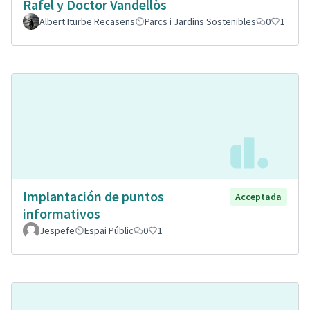
Rafel y Doctor Vandellòs
Albert Iturbe Recasens
Parcs i Jardins Sostenibles
0
1
Implantación de puntos
Acceptada
informativos
Jespefe
Espai Públic
0
1