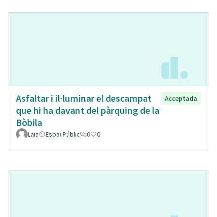
Asfaltar i il·luminar el descampat
Acceptada
que hi ha davant del pàrquing de la
Bòbila
Laia
Espai Públic
0
0