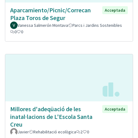
Aparcamiento/Picnic/Correcan
Acceptada
Plaza Toros de Segur
Vanessa Salmerón Montava
Parcs i Jardins Sostenibles
0
0
Millores d'adeqüació de les
Acceptada
inatal·lacions de L'Escola Santa
Creu
Javier
Rehabilitació ecològica
2
0