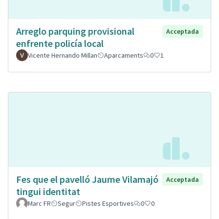
Arreglo parquing provisional
Acceptada
enfrente policía local
Vicente Hernando Millan
Aparcaments
0
1
Fes que el pavelló Jaume Vilamajó
Acceptada
tingui identitat
Marc FR
Segur
Pistes Esportives
0
0