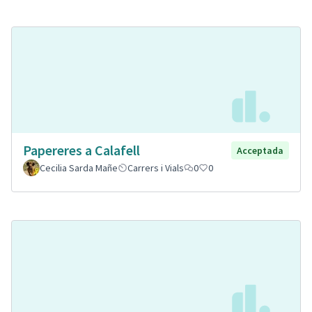
Papereres a Calafell
Acceptada
Cecilia Sarda Mañe
Carrers i Vials
0
0