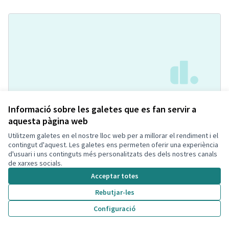
Pipican con agility
Acceptada
Informació sobre les galetes que es fan servir a
Soniaa Prados Carmona
Espai per mascotes
0
1
aquesta pàgina web
Utilitzem galetes en el nostre lloc web per a millorar el rendiment i el
contingut d'aquest. Les galetes ens permeten oferir una experiència
d'usuari i uns continguts més personalitzats des dels nostres canals
de xarxes socials.
Acceptar totes
Rebutjar-les
Configuració