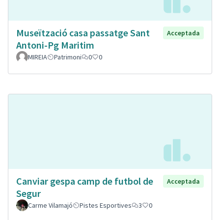
Museïtzació casa passatge Sant
Acceptada
Antoni-Pg Maritim
MIREIA
Patrimoni
0
0
Canviar gespa camp de futbol de
Acceptada
Segur
Carme Vilamajó
Pistes Esportives
3
0