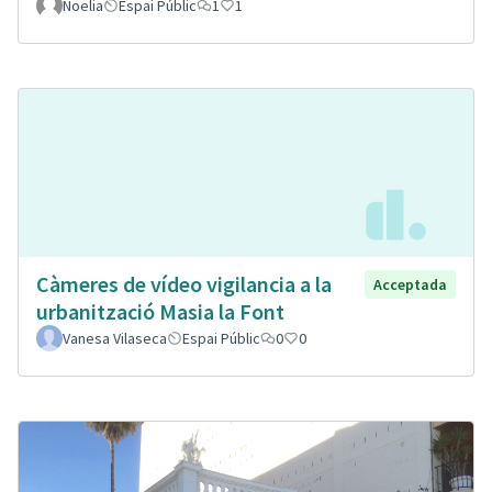
Noelia
Espai Públic
1
1
Càmeres de vídeo vigilancia a la
Acceptada
urbanització Masia la Font
Vanesa Vilaseca
Espai Públic
0
0