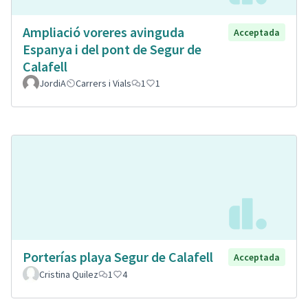
Ampliació voreres avinguda
Acceptada
Espanya i del pont de Segur de
Calafell
JordiA
Carrers i Vials
1
1
Porterías playa Segur de Calafell
Acceptada
Cristina Quilez
1
4