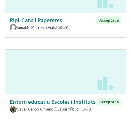
Pipi-Cans i Papereres
Acceptada
AnnaM
Carrers i Vials
0
0
Entorn educatiu Escoles i Instituts
Acceptada
Oscar Garcia Gimeno
Espai Públic
0
0