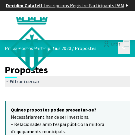
Decidim Calafell
-
Inscripcions Registre Participants PAM
Menú
Entra
Menú p
Pressupostos Participatius 2020
/
Propostes
Propostes
Filtrar i cercar
Saltar el mapa
Leaflet
|
©
HERE maps
16
El següent element és un mapa que presenta els components d'aq
+
Quines propostes poden presentar-se?
−
Necessàriament han de ser inversions.
– Relacionades amb l’espai públic o la millora
d’equipaments municipals.