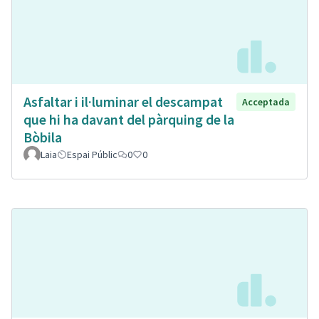
Asfaltar i il·luminar el descampat
Acceptada
que hi ha davant del pàrquing de la
Bòbila
Laia
Espai Públic
0
0