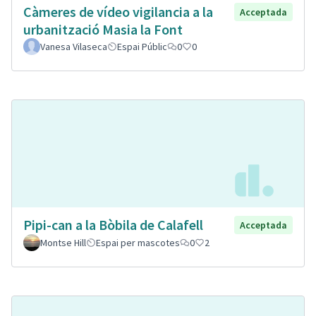
Càmeres de vídeo vigilancia a la
Acceptada
urbanització Masia la Font
Vanesa Vilaseca
Espai Públic
0
0
Pipi-can a la Bòbila de Calafell
Acceptada
Montse Hill
Espai per mascotes
0
2