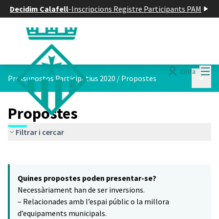
Decidim Calafell
-
Inscripcions Registre Participants PAM
Menú
Entra
Menú p
Pressupostos Participatius 2020
/
Propostes
Propostes
Filtrar i cercar
Saltar el mapa
Leaflet
|
©
HERE maps
14
El següent element és un mapa que presenta els components d'aq
+
Quines propostes poden presentar-se?
−
Necessàriament han de ser inversions.
– Relacionades amb l’espai públic o la millora
d’equipaments municipals.