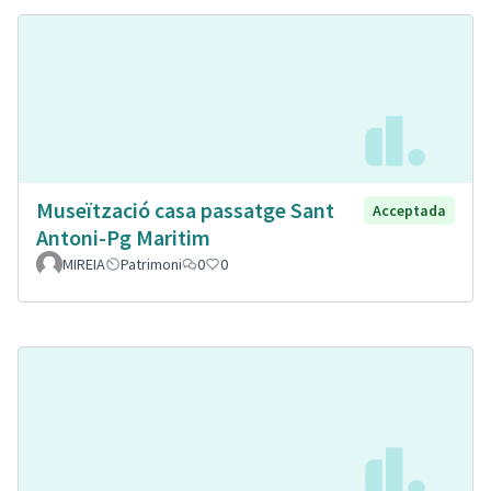
Museïtzació casa passatge Sant
Acceptada
Antoni-Pg Maritim
MIREIA
Patrimoni
0
0