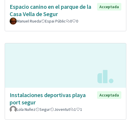
Espacio canino en el parque de la
Acceptada
Casa Vella de Segur
Manuel Rueda
Espai Públic
0
0
Instalaciones deportivas playa
Acceptada
port segur
Lola Nuñez
Segur
Joventut
1
1