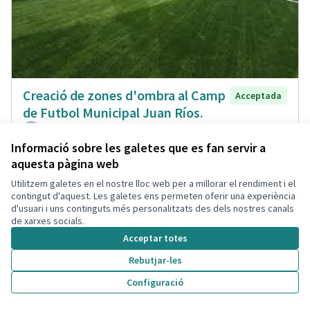
Creació de zones d'ombra al Camp
Acceptada
de Futbol Municipal Juan Ríos.
Natalia Tabi
Pistes Esportives
0
10
Informació sobre les galetes que es fan servir a
aquesta pàgina web
Utilitzem galetes en el nostre lloc web per a millorar el rendiment i el
contingut d'aquest. Les galetes ens permeten oferir una experiència
d'usuari i uns continguts més personalitzats des dels nostres canals
de xarxes socials.
Acceptar totes
Rebutjar-les
Configuració
Basquet per a petits
Acceptada