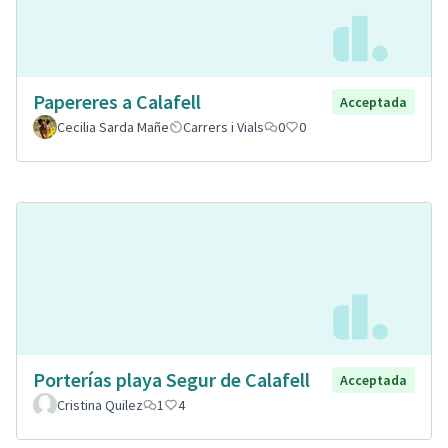
Papereres a Calafell
Acceptada
Cecilia Sarda Mañe
Carrers i Vials
0
0
Porterías playa Segur de Calafell
Acceptada
Cristina Quilez
1
4