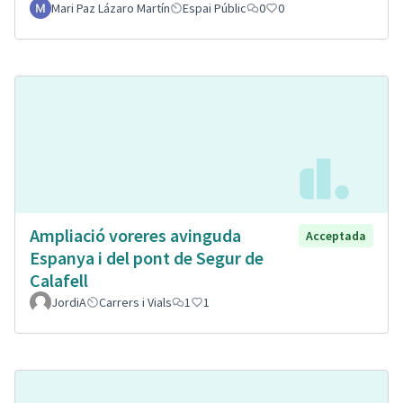
Mari Paz Lázaro Martín
Espai Públic
0
0
Ampliació voreres avinguda
Acceptada
Espanya i del pont de Segur de
Calafell
JordiA
Carrers i Vials
1
1