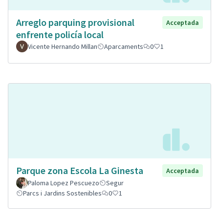
Arreglo parquing provisional
Acceptada
enfrente policía local
Vicente Hernando Millan
Aparcaments
0
1
Parque zona Escola La Ginesta
Acceptada
Paloma Lopez Pescuezo
Segur
Parcs i Jardins Sostenibles
0
1