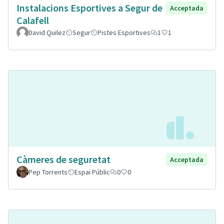
Instalacions Esportives a Segur de
Acceptada
Calafell
David Quilez
Segur
Pistes Esportives
1
1
Càmeres de seguretat
Acceptada
Pep Torrents
Espai Públic
0
0