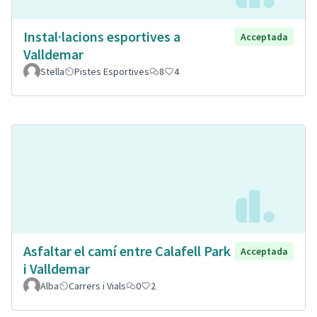
Instal·lacions esportives a
Acceptada
Valldemar
Stella
Pistes Esportives
8
4
Asfaltar el camí entre Calafell Park
Acceptada
i Valldemar
Alba
Carrers i Vials
0
2