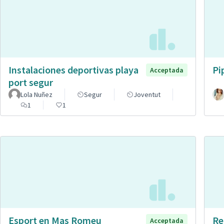
Instalaciones deportivas playa
Pi
Acceptada
port segur
Lola Nuñez
Segur
Joventut
1
1
Esport en Mas Romeu
Re
Acceptada