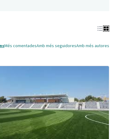
ns
Més comentades
Amb més seguidores
Amb més autores