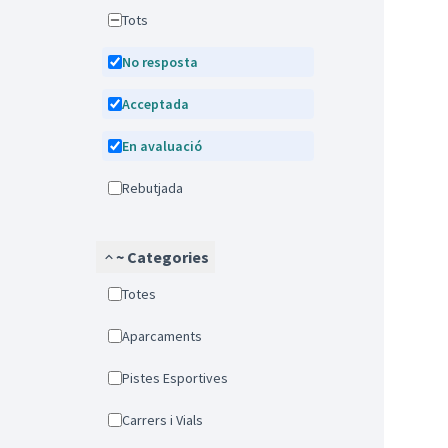
Tots
No resposta
Acceptada
En avaluació
Rebutjada
~ Categories
Totes
Aparcaments
Pistes Esportives
Carrers i Vials