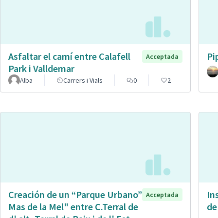
Asfaltar el camí entre Calafell
Pi
Acceptada
Park i Valldemar
Alba
Carrers i Vials
0
2
Creación de un “Parque Urbano”
In
Acceptada
Mas de la Mel" entre C.Terral de
de