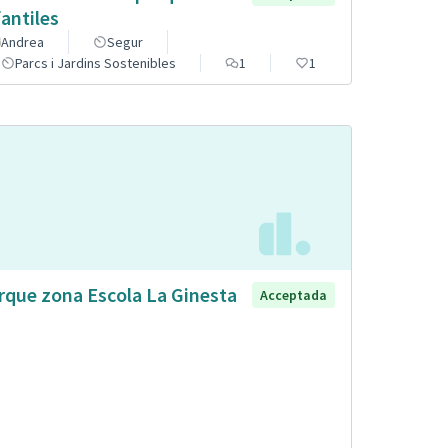
fantiles
Andrea
Segur
Parcs i Jardins Sostenibles
1
1
rque zona Escola La Ginesta
Acceptada