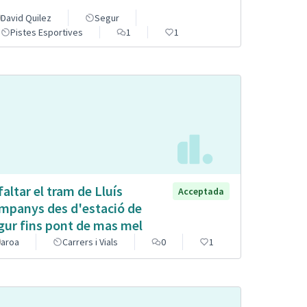
David Quilez
Segur
Pistes Esportives
1
1
faltar el tram de Lluís
Acceptada
mpanys des d'estació de
gur fins pont de mas mel
aroa
Carrers i Vials
0
1