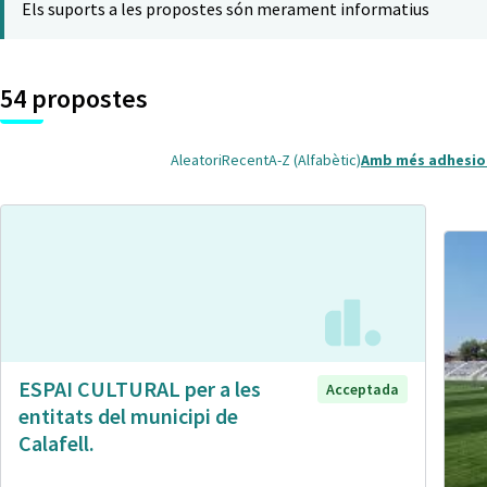
Els suports a les propostes són merament informatius
54 propostes
Aleatori
Recent
A-Z (Alfabètic)
Amb més adhesio
ESPAI CULTURAL per a les
Acceptada
entitats del municipi de
Calafell.