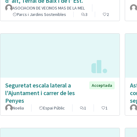
d' alt, Terral de Baix i de l' Est.
ASOCIACION DE VECINOS MAS DE LA MEL
Parcs i Jardins Sostenibles
3
2
Seguretat escala lateral a
As
Acceptada
l'Ajuntament i carrer de les
co
Penyes
se
Noelia
Espai Públic
1
1