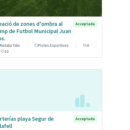
eació de zones d'ombra al
Acceptada
mp de Futbol Municipal Juan
os.
Natalia Tabi
Pistes Esportives
0
10
rterías playa Segur de
Acceptada
lafell