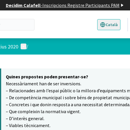
Decidim Calafell
-
Inscripcions Registre Participants PAM
Català
Triar la llengua
E
Menú d'usuari
tius 2020
/
 el mapa
14
t element és un mapa que presenta els components d'aquesta pàgina
Quines propostes poden presentar-se?
Necessàriament han de ser inversions.
– Relacionades amb l’espai públic o la millora d’equipaments m
– De competència municipal i sobre béns de propietat municipa
– Concretes i que donin resposta a una necessitat determinada
– Que compleixin la normativa vigent.
– D’interès general.
– Viables tècnicament.