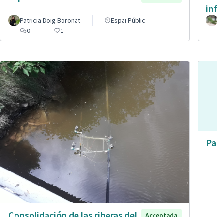
in
Patricia Doig Boronat
Espai Públic
0
1
Pa
Consolidación de las riberas del
Acceptada