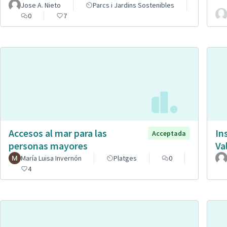
Jose A. Nieto
Parcs i Jardins Sostenibles
0
7
Accesos al mar para las
In
Acceptada
personas mayores
Va
María Luisa Invernón
Platges
0
4