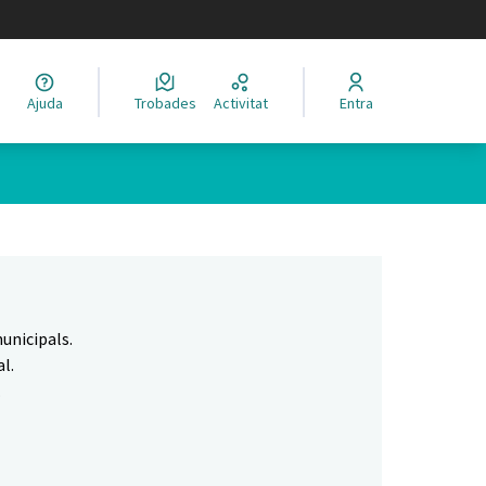
legir el idioma
Ajuda
Trobades
Activitat
Entra
Leaflet
|
©
HERE maps
 com a punts al mapa. L'element es pot fer servir amb un lector 
unicipals.
l.
.