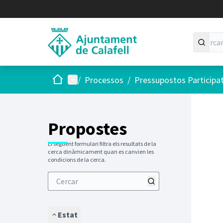
Inici
Menú principal
/
Processos
/
Pressupostos Participa
Saltar
El següen
+
−
Propostes
El següent formulari filtra els resultats de la
cerca dinàmicament quan es canvien les
condicions de la cerca.
Estat