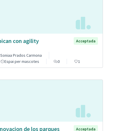
pican con agility
Acceptada
Soniaa Prados Carmona
Espai per mascotes
0
1
novacion de los parques
Acceptada