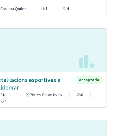
Cristina Quilez
1
4
stal·lacions esportives a
Acceptada
lldemar
Stella
Pistes Esportives
8
4