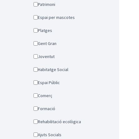
Patrimoni
Espai per mascotes
Platges
Gent Gran
Joventut
Habitatge Social
Espai Públic
Comerç
Formació
Rehabilitació ecològica
Ajuts Socials