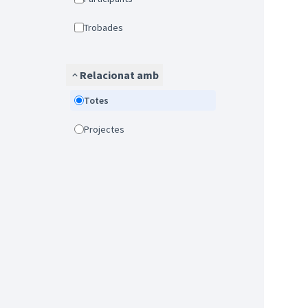
Trobades
Relacionat amb
Totes
Projectes