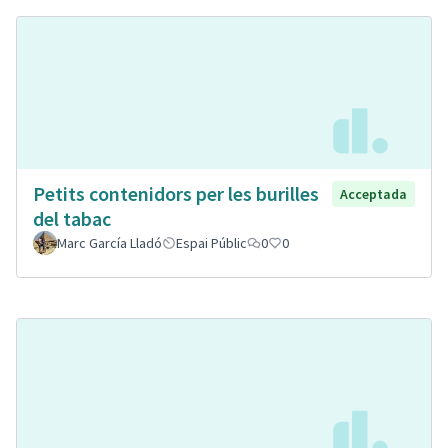
Petits contenidors per les burilles
Acceptada
del tabac
Marc García Lladó
Espai Públic
0
0