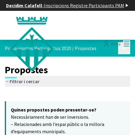
Decidim Calafell
-
Inscripcions Registre Participants PAM
Menú
Entra
Menú p
Pressupostos Participatius 2020
/
Propostes
Propostes
Filtrar i cercar
Saltar el mapa
Leaflet
|
©
HERE maps
13
El següent element és un mapa que presenta els components d'aq
+
Quines propostes poden presentar-se?
−
Necessàriament han de ser inversions.
– Relacionades amb l’espai públic o la millora
d’equipaments municipals.