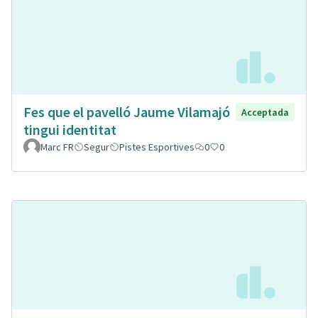
Fes que el pavelló Jaume Vilamajó
Acceptada
tingui identitat
Marc FR
Segur
Pistes Esportives
0
0