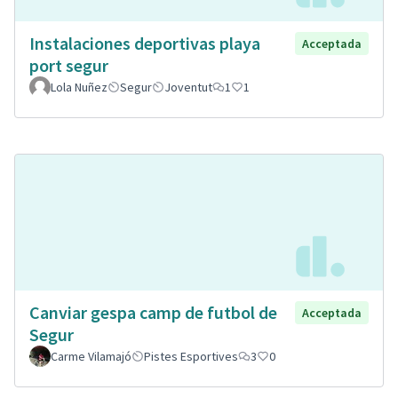
Instalaciones deportivas playa
Acceptada
port segur
Lola Nuñez
Segur
Joventut
1
1
Canviar gespa camp de futbol de
Acceptada
Segur
Carme Vilamajó
Pistes Esportives
3
0