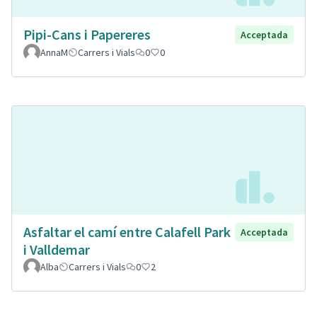
Pipi-Cans i Papereres
Acceptada
AnnaM
Carrers i Vials
0
0
Asfaltar el camí entre Calafell Park
Acceptada
i Valldemar
Alba
Carrers i Vials
0
2