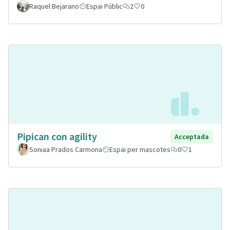
Raquel Bejarano
Espai Públic
2
0
Pipican con agility
Acceptada
Soniaa Prados Carmona
Espai per mascotes
0
1