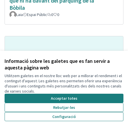
que hi ha davant del pàrquing de la
Bòbila
Laia
Espai Públic
0
0
Informació sobre les galetes que es fan servir a
aquesta pàgina web
Utilitzem galetes en el nostre lloc web per a millorar el rendiment i el
contingut d'aquest. Les galetes ens permeten oferir una experiència
Seguretat escala lateral a
d'usuari i uns continguts més personalitzats des dels nostres canals
Acceptada
de xarxes socials.
l'Ajuntament i carrer de les Penyes
Acceptar totes
Noelia
Espai Públic
1
1
Rebutjar-les
Configuració