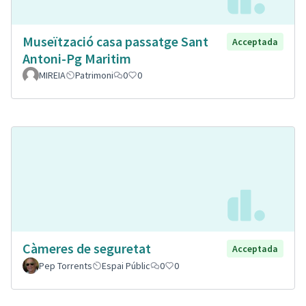
Museïtzació casa passatge Sant
Acceptada
Antoni-Pg Maritim
MIREIA
Patrimoni
0
0
Càmeres de seguretat
Acceptada
Pep Torrents
Espai Públic
0
0