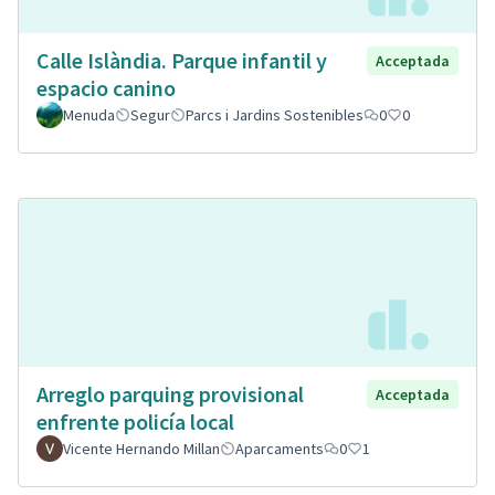
Calle Islàndia. Parque infantil y
Acceptada
espacio canino
Menuda
Segur
Parcs i Jardins Sostenibles
0
0
Arreglo parquing provisional
Acceptada
enfrente policía local
Vicente Hernando Millan
Aparcaments
0
1