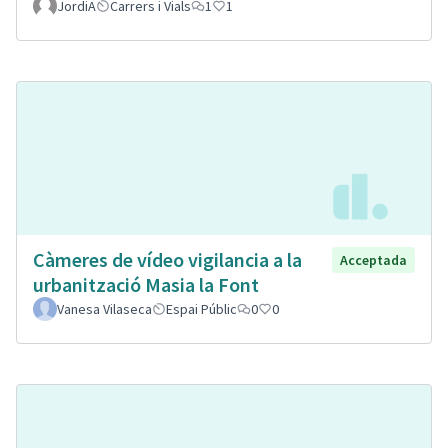
JordiA
Carrers i Vials
1
1
Càmeres de vídeo vigilancia a la
Acceptada
urbanització Masia la Font
Vanesa Vilaseca
Espai Públic
0
0