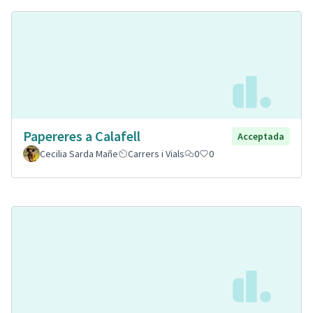
Papereres a Calafell
Acceptada
Cecilia Sarda Mañe
Carrers i Vials
0
0