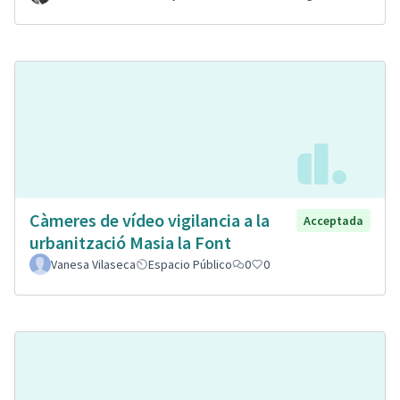
Càmeres de vídeo vigilancia a la
Acceptada
urbanització Masia la Font
Vanesa Vilaseca
Espacio Público
0
0