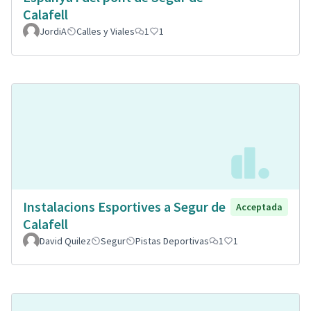
Calafell
JordiA
Calles y Viales
1
1
Instalacions Esportives a Segur de
Acceptada
Calafell
David Quilez
Segur
Pistas Deportivas
1
1