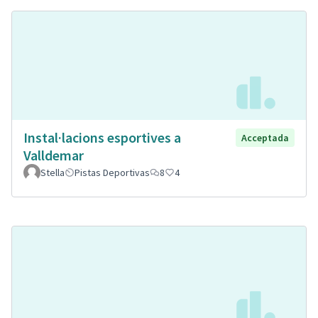
Instal·lacions esportives a
Acceptada
Valldemar
Stella
Pistas Deportivas
8
4