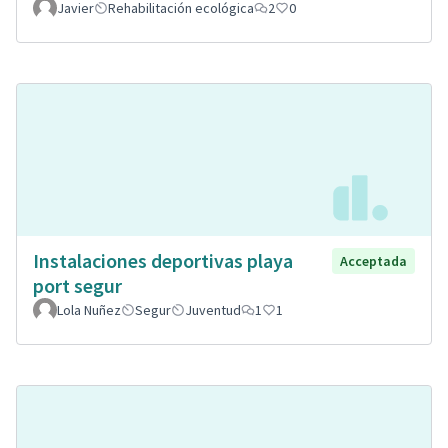
Javier
Rehabilitación ecológica
2
0
Instalaciones deportivas playa
Acceptada
port segur
Lola Nuñez
Segur
Juventud
1
1