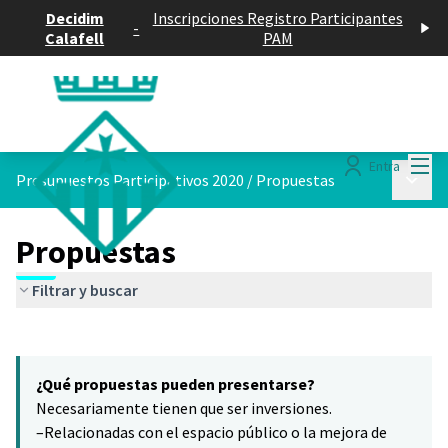
Decidim
Inscripciones Registro Participantes
-
Calafell
PAM
Menú
Entra
Menú p
Presupuestos Participativos 2020
/
Propuestas
Propuestas
Filtrar y buscar
Saltar el mapa
Leaflet
|
©
HERE maps
15
El siguiente elemento es un mapa que presenta los componentes 
+
¿Qué propuestas pueden presentarse?
−
Necesariamente tienen que ser inversiones.
–Relacionadas con el espacio público o la mejora de