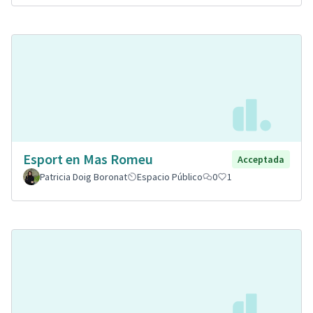
Esport en Mas Romeu
Acceptada
Patricia Doig Boronat
Espacio Público
0
1