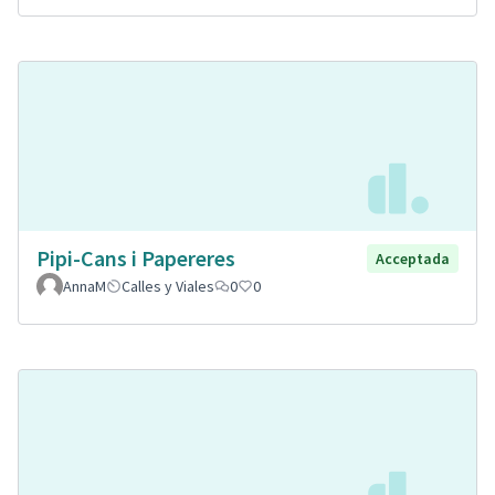
Pipi-Cans i Papereres
Acceptada
AnnaM
Calles y Viales
0
0