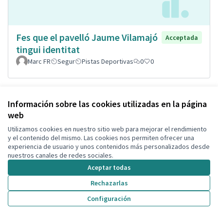
Fes que el pavelló Jaume Vilamajó
Acceptada
tingui identitat
Marc FR
Segur
Pistas Deportivas
0
0
Información sobre las cookies utilizadas en la página
web
Utilizamos cookies en nuestro sitio web para mejorar el rendimiento
y el contenido del mismo. Las cookies nos permiten ofrecer una
experiencia de usuario y unos contenidos más personalizados desde
nuestros canales de redes sociales.
Aceptar todas
Rechazarlas
Pipi-can a la Bòbila de Calafell
Acceptada
Montse Hill
Espacio para mascotas
0
2
Configuración