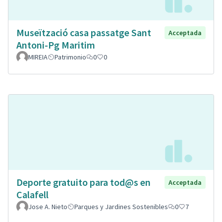
Museïtzació casa passatge Sant
Acceptada
Antoni-Pg Maritim
MIREIA
Patrimonio
0
0
Deporte gratuito para tod@s en
Acceptada
Calafell
Jose A. Nieto
Parques y Jardines Sostenibles
0
7