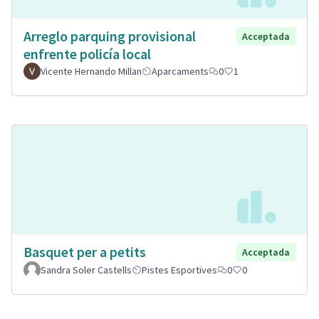
Arreglo parquing provisional
Acceptada
enfrente policía local
Vicente Hernando Millan
Aparcaments
0
1
Basquet per a petits
Acceptada
Sandra Soler Castells
Pistes Esportives
0
0