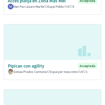
Accés platja en Zona Mas Mel
Acceptada
Mari Paz Lázaro Martín
Espai Públic
0
0
Pipican con agility
Acceptada
Soniaa Prados Carmona
Espai per mascotes
0
1