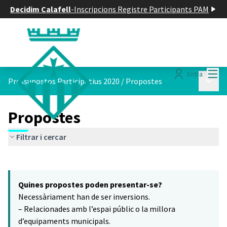
Decidim Calafell
-
Inscripcions Registre Participants PAM
Menú
Entra
Menú p
Pressupostos Participatius 2020
/
Propostes
Propostes
Filtrar i cercar
Saltar el mapa
Leaflet
|
©
HERE maps
14
El següent element és un mapa que presenta els components d'aq
+
Quines propostes poden presentar-se?
−
Necessàriament han de ser inversions.
– Relacionades amb l’espai públic o la millora
d’equipaments municipals.