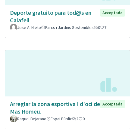
Deporte gratuito para tod@s en
Acceptada
Calafell
Jose A. Nieto
Parcs i Jardins Sostenibles
0
7
Arreglar la zona esportiva I d'oci de
Acceptada
Mas Romeu.
Raquel Bejarano
Espai Públic
2
0