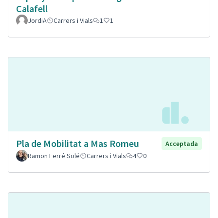
Calafell
JordiA
Carrers i Vials
1
1
Pla de Mobilitat a Mas Romeu
Acceptada
Ramon Ferré Solé
Carrers i Vials
4
0