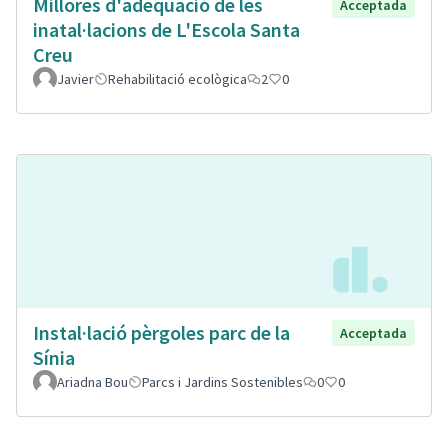
Millores d'adeqüació de les
Acceptada
inatal·lacions de L'Escola Santa
Creu
Javier
Rehabilitació ecològica
2
0
Instal·lació pèrgoles parc de la
Acceptada
Sínia
Ariadna Bou
Parcs i Jardins Sostenibles
0
0