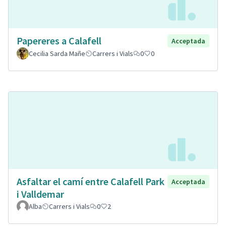
Papereres a Calafell
Acceptada
Cecilia Sarda Mañe
Carrers i Vials
0
0
Asfaltar el camí entre Calafell Park
Acceptada
i Valldemar
Alba
Carrers i Vials
0
2