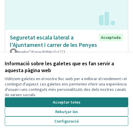
Seguretat escala lateral a
Acceptada
l'Ajuntament i carrer de les Penyes
Noelia
Espai Públic
1
1
Informació sobre les galetes que es fan servir a
aquesta pàgina web
Utilitzem galetes en el nostre lloc web per a millorar el rendiment i el
contingut d'aquest. Les galetes ens permeten oferir una experiència
d'usuari i uns continguts més personalitzats des dels nostres canals
de xarxes socials.
Acceptar totes
Rebutjar-les
Configuració
Museïtzació casa passatge Sant
Acceptada