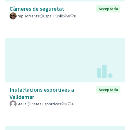
Càmeres de seguretat
Acceptada
Pep Torrents
Espai Públic
0
0
Instal·lacions esportives a
Acceptada
Valldemar
Stella
Pistes Esportives
8
4