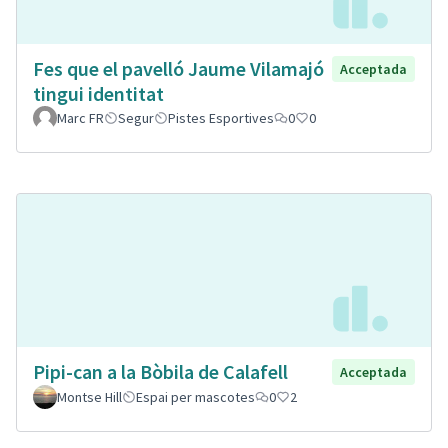
Fes que el pavelló Jaume Vilamajó
Acceptada
tingui identitat
Marc FR
Segur
Pistes Esportives
0
0
Pipi-can a la Bòbila de Calafell
Acceptada
Montse Hill
Espai per mascotes
0
2