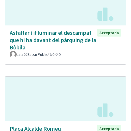
Asfaltar i il·luminar el descampat
Acceptada
que hi ha davant del pàrquing de la
Bòbila
Laia
Espai Públic
0
0
Plaça Alcalde Romeu
Acceptada