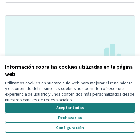
Información sobre las cookies utilizadas en la página
Reformar l'espai de la Maquinilla a
Acceptada
web
la Confraria de Pescadors
Utilizamos cookies en nuestro sitio web para mejorar el rendimiento
Participante eliminada
Administrador
Patrimonio
0
0
y el contenido del mismo. Las cookies nos permiten ofrecer una
experiencia de usuario y unos contenidos más personalizados desde
nuestros canales de redes sociales.
Aceptar todas
Rechazarlas
Configuración