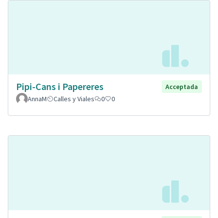
Pipi-Cans i Papereres
Acceptada
AnnaM
Calles y Viales
0
0