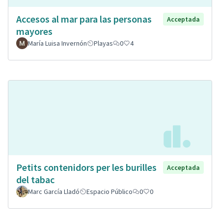
Accesos al mar para las personas
Acceptada
mayores
María Luisa Invernón
Playas
0
4
Petits contenidors per les burilles
Acceptada
del tabac
Marc García Lladó
Espacio Público
0
0