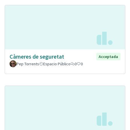
Càmeres de seguretat
Acceptada
Pep Torrents
Espacio Público
0
0