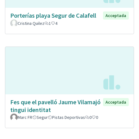
Porterías playa Segur de Calafell
Acceptada
Cristina Quilez
1
4
Fes que el pavelló Jaume Vilamajó
Acceptada
tingui identitat
Marc FR
Segur
Pistas Deportivas
0
0