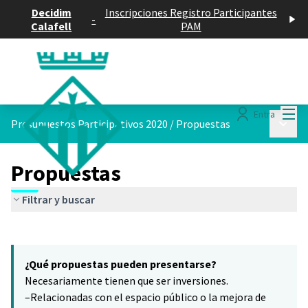
Decidim
Inscripciones Registro Participantes
-
Calafell
PAM
Menú
Entra
Menú p
Presupuestos Participativos 2020
/
Propuestas
Propuestas
Filtrar y buscar
Saltar el mapa
Leaflet
|
©
HERE maps
16
El siguiente elemento es un mapa que presenta los componentes 
+
¿Qué propuestas pueden presentarse?
−
Necesariamente tienen que ser inversiones.
–Relacionadas con el espacio público o la mejora de