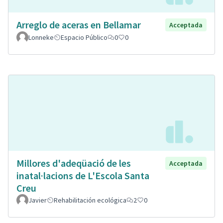
Arreglo de aceras en Bellamar
Acceptada
Lonneke
Espacio Público
0
0
Millores d'adeqüació de les
Acceptada
inatal·lacions de L'Escola Santa
Creu
Javier
Rehabilitación ecológica
2
0