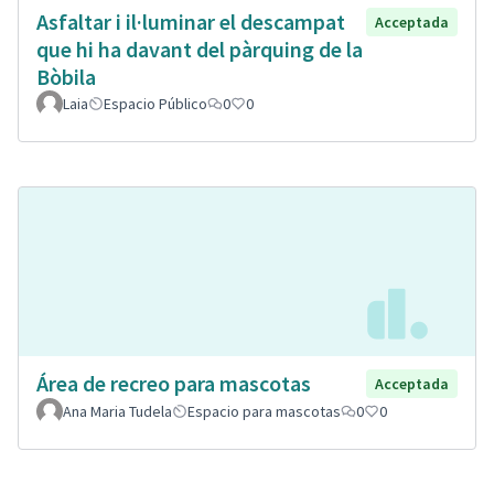
Asfaltar i il·luminar el descampat
Acceptada
que hi ha davant del pàrquing de la
Bòbila
Laia
Espacio Público
0
0
Área de recreo para mascotas
Acceptada
Ana Maria Tudela
Espacio para mascotas
0
0