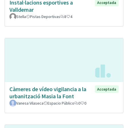
Instal·lacions esportives a
Acceptada
Valldemar
Stella
Pistas Deportivas
8
4
Càmeres de vídeo vigilancia a la
Acceptada
urbanització Masia la Font
Vanesa Vilaseca
Espacio Público
0
0