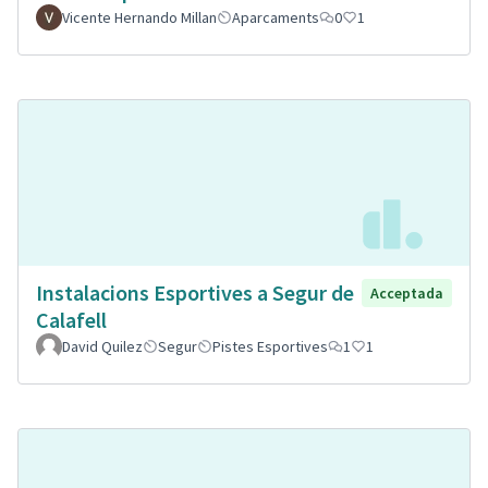
Vicente Hernando Millan
Aparcaments
0
1
Instalacions Esportives a Segur de
Acceptada
Calafell
David Quilez
Segur
Pistes Esportives
1
1