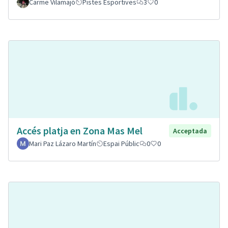
Carme Vilamajó
Pistes Esportives
3
0
Accés platja en Zona Mas Mel
Acceptada
Mari Paz Lázaro Martín
Espai Públic
0
0