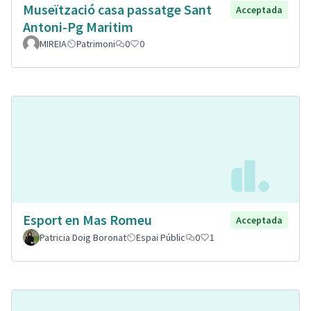
Museïtzació casa passatge Sant
Acceptada
Antoni-Pg Maritim
MIREIA
Patrimoni
0
0
Esport en Mas Romeu
Acceptada
Patricia Doig Boronat
Espai Públic
0
1