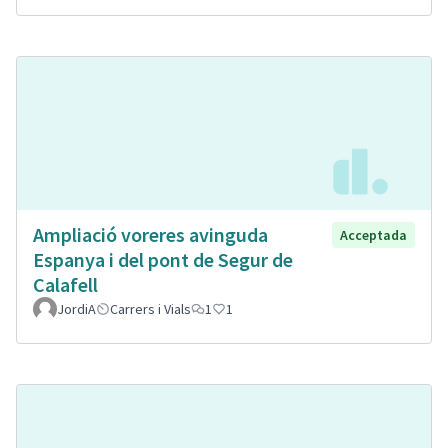
Ampliació voreres avinguda
Acceptada
Espanya i del pont de Segur de
Calafell
JordiA
Carrers i Vials
1
1