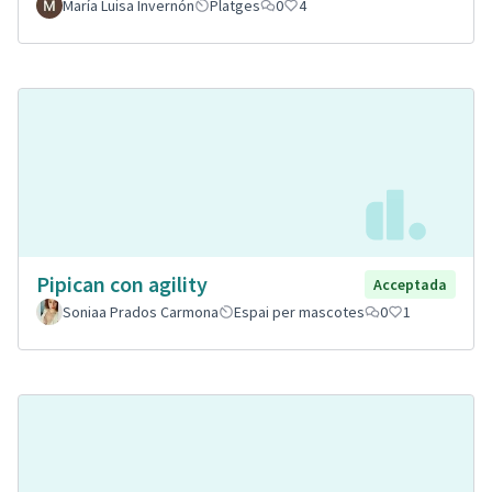
María Luisa Invernón
Platges
0
4
Pipican con agility
Acceptada
Soniaa Prados Carmona
Espai per mascotes
0
1