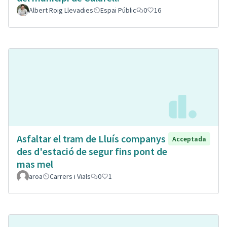
Albert Roig Llevadies
Espai Públic
0
16
Asfaltar el tram de Lluís companys
Acceptada
des d'estació de segur fins pont de
mas mel
aroa
Carrers i Vials
0
1