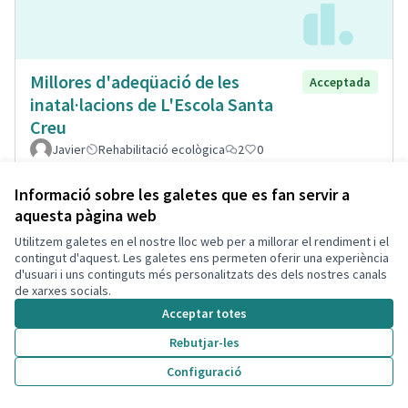
Millores d'adeqüació de les
Acceptada
inatal·lacions de L'Escola Santa
Creu
Javier
Rehabilitació ecològica
2
0
Informació sobre les galetes que es fan servir a
aquesta pàgina web
Utilitzem galetes en el nostre lloc web per a millorar el rendiment i el
contingut d'aquest. Les galetes ens permeten oferir una experiència
d'usuari i uns continguts més personalitzats des dels nostres canals
de xarxes socials.
Acceptar totes
Rebutjar-les
Configuració
Acceso directo a urb. Bellamar y
Acceptada
asfaltado calzadas urbanización