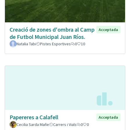
Creació de zones d'ombra al Camp
Acceptada
de Futbol Municipal Juan Ríos.
Natalia Tabi
Pistes Esportives
0
10
Papereres a Calafell
Acceptada
Cecilia Sarda Mañe
Carrers i Vials
0
0