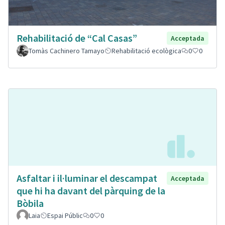
Rehabilitació de “Cal Casas”
Acceptada
Tomàs Cachinero Tamayo
Rehabilitació ecològica
0
0
Asfaltar i il·luminar el descampat
Acceptada
que hi ha davant del pàrquing de la
Bòbila
Laia
Espai Públic
0
0