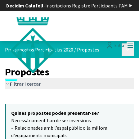
Decidim Calafell
-
Inscripcions Registre Participants PAM
Menú
Entra
Menú p
Pressupostos Participatius 2020
/
Propostes
Propostes
Filtrar i cercar
Saltar el mapa
Leaflet
|
©
HERE maps
16
El següent element és un mapa que presenta els components d'aq
+
Quines propostes poden presentar-se?
−
Necessàriament han de ser inversions.
– Relacionades amb l’espai públic o la millora
d’equipaments municipals.