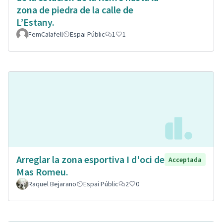
zona de piedra de la calle de
L’Estany.
FemCalafell
Espai Públic
1
1
Arreglar la zona esportiva I d'oci de
Acceptada
Mas Romeu.
Raquel Bejarano
Espai Públic
2
0