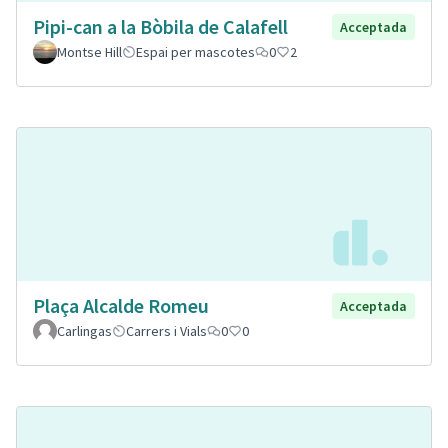
Pipi-can a la Bòbila de Calafell
Acceptada
Montse Hill
Espai per mascotes
0
2
Plaça Alcalde Romeu
Acceptada
Carlingas
Carrers i Vials
0
0