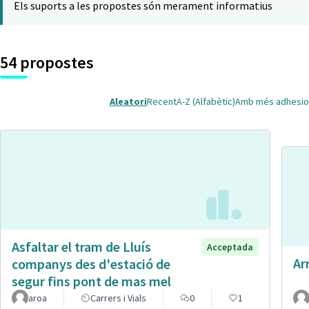
Els suports a les propostes són merament informatius
54 propostes
Aleatori
Recent
A-Z (Alfabètic)
Amb més adhesio
Asfaltar el tram de Lluís
Acceptada
Ar
companys des d'estació de
segur fins pont de mas mel
aroa
Carrers i Vials
0
1