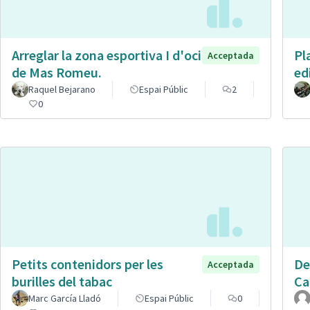
Arreglar la zona esportiva I d'oci
Pl
Acceptada
de Mas Romeu.
ed
Raquel Bejarano
Espai Públic
2
0
Petits contenidors per les
De
Acceptada
burilles del tabac
Ca
Marc García Lladó
Espai Públic
0