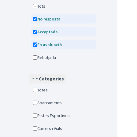
Tots
No resposta
Acceptada
En avaluació
Rebutjada
~ Categories
Totes
Aparcaments
Pistes Esportives
Carrers i Vials