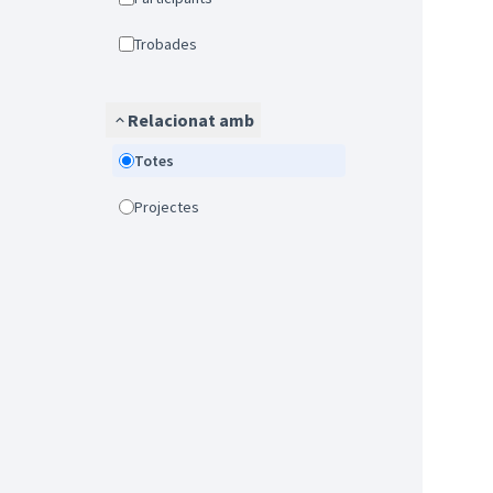
Trobades
Relacionat amb
Totes
Projectes