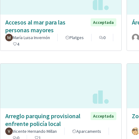
Accesos al mar para las
Ár
Acceptada
personas mayores
María Luisa Invernón
Platges
0
4
Arreglo parquing provisional
Zo
Acceptada
enfrente policía local
Vicente Hernando Millan
Aparcaments
0
1