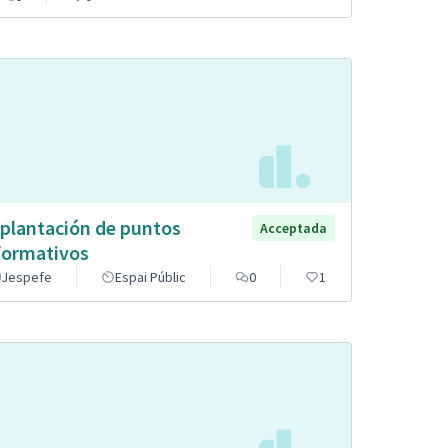
plantación de puntos
Acceptada
formativos
Jespefe
Espai Públic
0
1