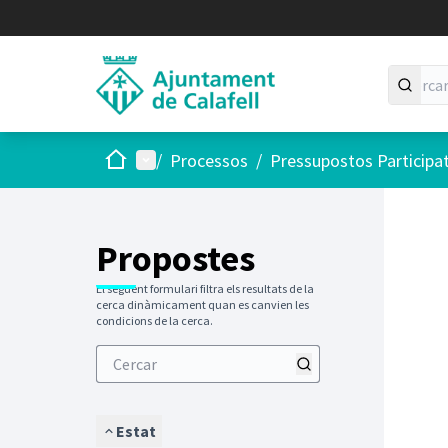
Inici
Menú principal
/
Processos
/
Pressupostos Participa
Saltar
El següen
+
−
Propostes
El següent formulari filtra els resultats de la
cerca dinàmicament quan es canvien les
condicions de la cerca.
Estat