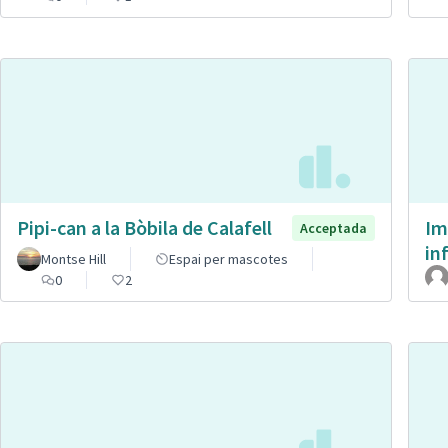
Pipi-can a la Bòbila de Calafell
Im
Acceptada
in
Montse Hill
Espai per mascotes
0
2