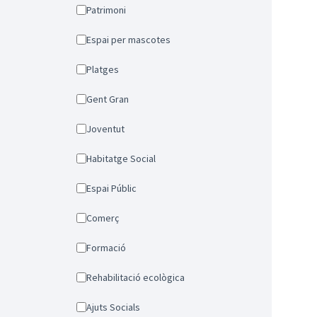
Patrimoni
Espai per mascotes
Platges
Gent Gran
Joventut
Habitatge Social
Espai Públic
Comerç
Formació
Rehabilitació ecològica
Ajuts Socials