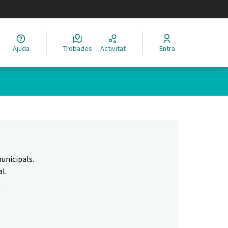
legir el idioma
Ajuda
Trobades
Activitat
Entra
Leaflet
|
©
HERE maps
 com a punts al mapa. L'element es pot fer servir amb un lector 
unicipals.
l.
.