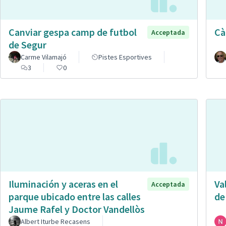
Canviar gespa camp de futbol
Cà
Acceptada
de Segur
Carme Vilamajó
Pistes Esportives
3
0
Iluminación y aceras en el
Va
Acceptada
parque ubicado entre las calles
de
Jaume Rafel y Doctor Vandellòs
Albert Iturbe Recasens