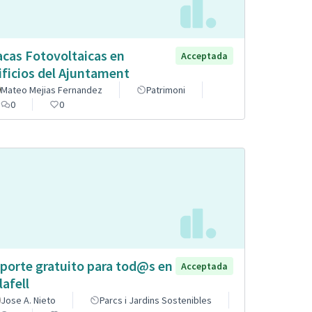
acas Fotovoltaicas en
Acceptada
ificios del Ajuntament
Mateo Mejias Fernandez
Patrimoni
0
0
porte gratuito para tod@s en
Acceptada
lafell
Jose A. Nieto
Parcs i Jardins Sostenibles