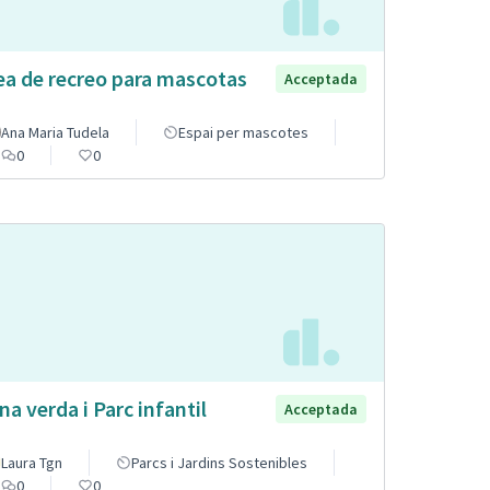
ea de recreo para mascotas
Acceptada
Ana Maria Tudela
Espai per mascotes
0
0
na verda i Parc infantil
Acceptada
Laura Tgn
Parcs i Jardins Sostenibles
0
0