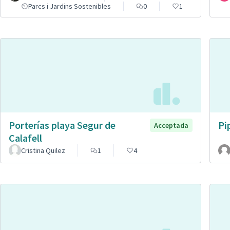
Parcs i Jardins Sostenibles
0
1
Porterías playa Segur de
Pi
Acceptada
Calafell
Cristina Quilez
1
4