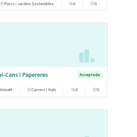
Parcs i Jardins Sostenibles
0
0
pi-Cans i Papereres
Acceptada
AnnaM
Carrers i Vials
0
0