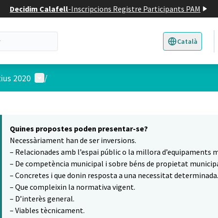
Decidim Calafell
-
Inscripcions Registre Participants PAM
Català
Triar la llengua
E
Menú d'usuari
tius 2020
/
 el mapa
16
t element és un mapa que presenta els components d'aquesta pàgina
Quines propostes poden presentar-se?
Necessàriament han de ser inversions.
– Relacionades amb l’espai públic o la millora d’equipaments m
– De competència municipal i sobre béns de propietat municipa
– Concretes i que donin resposta a una necessitat determinada
– Que compleixin la normativa vigent.
– D’interès general.
– Viables tècnicament.