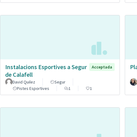
Instalacions Esportives a Segur
Pl
Acceptada
de Calafell
David Quilez
Segur
Pistes Esportives
1
1