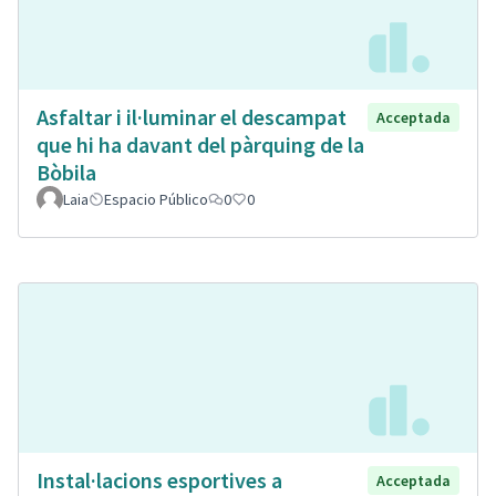
Asfaltar i il·luminar el descampat
Acceptada
que hi ha davant del pàrquing de la
Bòbila
Laia
Espacio Público
0
0
Instal·lacions esportives a
Acceptada