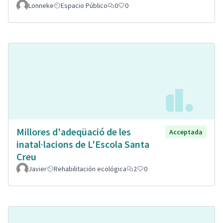
Lonneke
Espacio Público
0
0
Millores d'adeqüació de les
Acceptada
inatal·lacions de L'Escola Santa
Creu
Javier
Rehabilitación ecológica
2
0