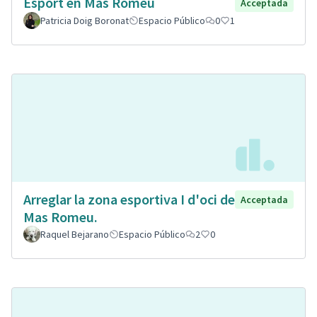
Esport en Mas Romeu
Acceptada
Patricia Doig Boronat
Espacio Público
0
1
Arreglar la zona esportiva I d'oci de
Acceptada
Mas Romeu.
Raquel Bejarano
Espacio Público
2
0