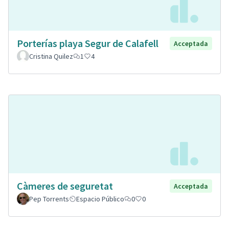
Porterías playa Segur de Calafell
Acceptada
Cristina Quilez
1
4
Càmeres de seguretat
Acceptada
Pep Torrents
Espacio Público
0
0