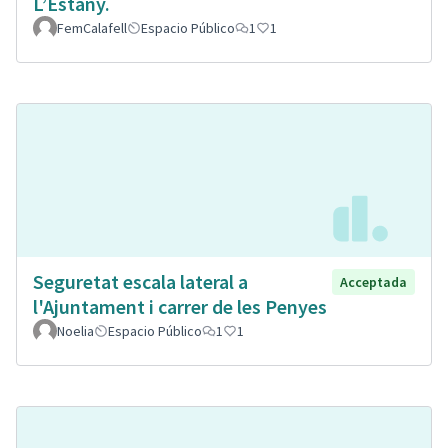
L’Estany.
FemCalafell
Espacio Público
1
1
Seguretat escala lateral a
Acceptada
l'Ajuntament i carrer de les Penyes
Noelia
Espacio Público
1
1