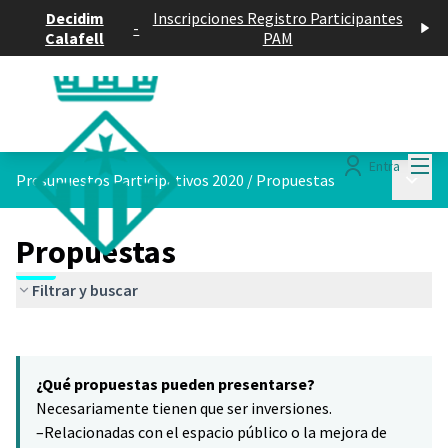
Decidim
Inscripciones Registro Participantes
-
Calafell
PAM
Menú
Entra
Menú p
Presupuestos Participativos 2020
/
Propuestas
Propuestas
Filtrar y buscar
Saltar el mapa
Leaflet
|
©
HERE maps
16
El siguiente elemento es un mapa que presenta los componentes 
+
¿Qué propuestas pueden presentarse?
−
Necesariamente tienen que ser inversiones.
–Relacionadas con el espacio público o la mejora de