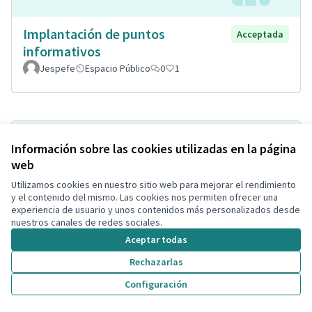
Implantación de puntos
Acceptada
informativos
Jespefe
Espacio Público
0
1
Información sobre las cookies utilizadas en la página
web
Utilizamos cookies en nuestro sitio web para mejorar el rendimiento
y el contenido del mismo. Las cookies nos permiten ofrecer una
experiencia de usuario y unos contenidos más personalizados desde
nuestros canales de redes sociales.
Aceptar todas
Pla de Mobilitat a Mas Romeu
Acceptada
Rechazarlas
Ramon Ferré Solé
Calles y Viales
4
0
Configuración