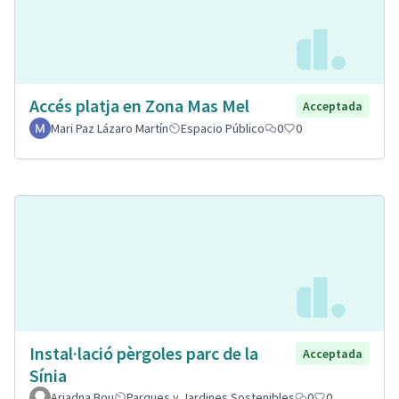
Accés platja en Zona Mas Mel
Acceptada
Mari Paz Lázaro Martín
Espacio Público
0
0
Instal·lació pèrgoles parc de la
Acceptada
Sínia
Ariadna Bou
Parques y Jardines Sostenibles
0
0