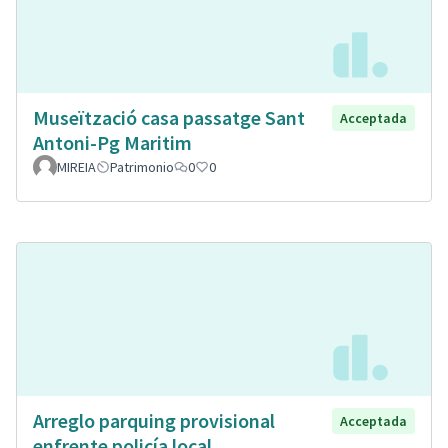
Museïtzació casa passatge Sant
Acceptada
Antoni-Pg Maritim
MIREIA
Patrimonio
0
0
Arreglo parquing provisional
Acceptada
enfrente policía local