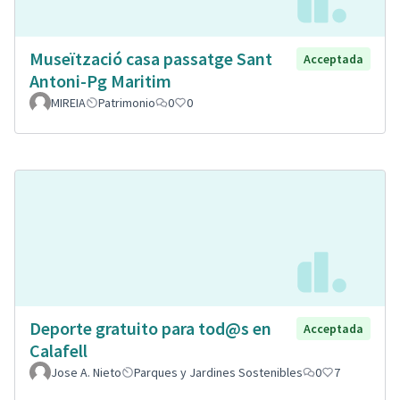
Museïtzació casa passatge Sant
Acceptada
Antoni-Pg Maritim
MIREIA
Patrimonio
0
0
Deporte gratuito para tod@s en
Acceptada
Calafell
Jose A. Nieto
Parques y Jardines Sostenibles
0
7