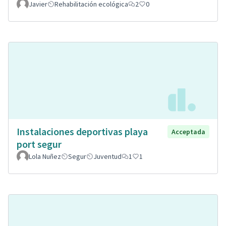
Javier
Rehabilitación ecológica
2
0
Instalaciones deportivas playa
Acceptada
port segur
Lola Nuñez
Segur
Juventud
1
1