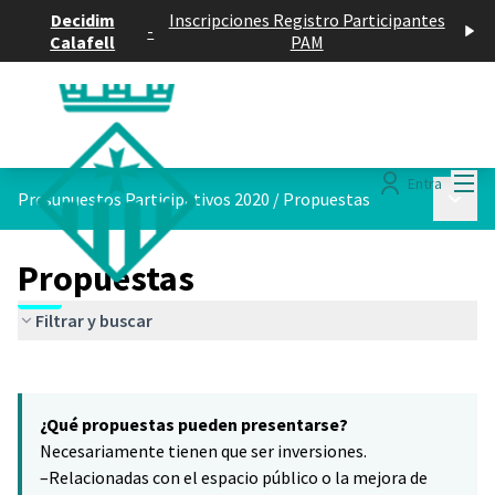
Decidim
Inscripciones Registro Participantes
-
Calafell
PAM
Menú
Entra
Menú p
Presupuestos Participativos 2020
/
Propuestas
Propuestas
Filtrar y buscar
Saltar el mapa
Leaflet
|
©
HERE maps
15
El siguiente elemento es un mapa que presenta los componentes 
+
¿Qué propuestas pueden presentarse?
−
Necesariamente tienen que ser inversiones.
–Relacionadas con el espacio público o la mejora de