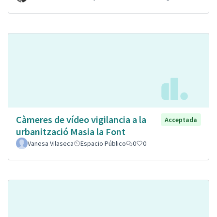
Càmeres de vídeo vigilancia a la
Acceptada
urbanització Masia la Font
Vanesa Vilaseca
Espacio Público
0
0