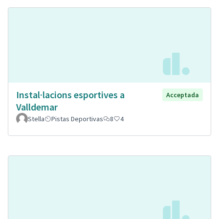
Instal·lacions esportives a
Acceptada
Valldemar
Stella
Pistas Deportivas
8
4