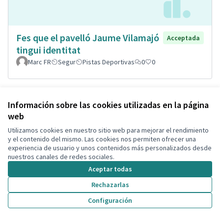
Fes que el pavelló Jaume Vilamajó
Acceptada
tingui identitat
Marc FR
Segur
Pistas Deportivas
0
0
Información sobre las cookies utilizadas en la página
web
Utilizamos cookies en nuestro sitio web para mejorar el rendimiento
y el contenido del mismo. Las cookies nos permiten ofrecer una
experiencia de usuario y unos contenidos más personalizados desde
nuestros canales de redes sociales.
Aceptar todas
Rechazarlas
Pipi-can a la Bòbila de Calafell
Acceptada
Montse Hill
Espacio para mascotas
0
2
Configuración