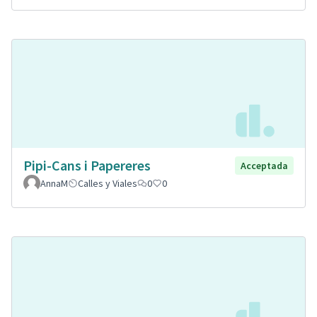
Pipi-Cans i Papereres
Acceptada
AnnaM
Calles y Viales
0
0