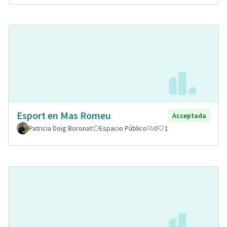
Esport en Mas Romeu
Acceptada
Patricia Doig Boronat
Espacio Público
0
1