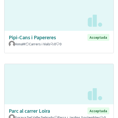
Pipi-Cans i Papereres
Acceptada
AnnaM
Carrers i Vials
0
0
Parc al carrer Loira
Acceptada
Soraya Del Valle Delgado
Parcs i Jardins Sostenibles
0