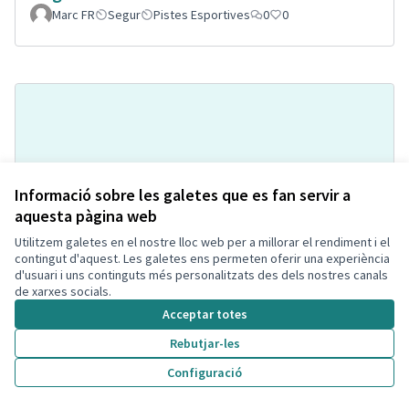
Marc FR
Segur
Pistes Esportives
0
0
Informació sobre les galetes que es fan servir a
aquesta pàgina web
Utilitzem galetes en el nostre lloc web per a millorar el rendiment i el
Pipi-can a la Bòbila de Calafell
Acceptada
contingut d'aquest. Les galetes ens permeten oferir una experiència
Montse Hill
Espai per mascotes
0
2
d'usuari i uns continguts més personalitzats des dels nostres canals
de xarxes socials.
Acceptar totes
Rebutjar-les
Configuració