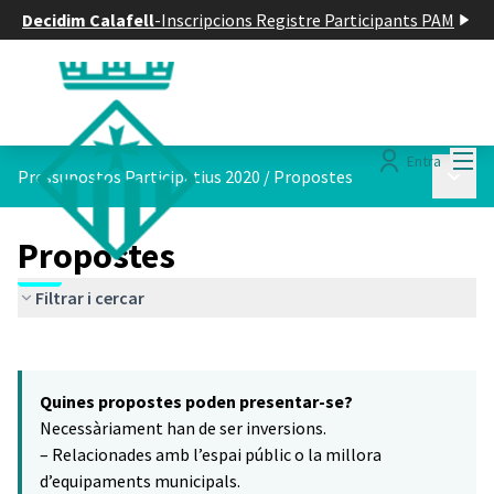
Decidim Calafell
-
Inscripcions Registre Participants PAM
Menú
Entra
Menú p
Pressupostos Participatius 2020
/
Propostes
Propostes
Filtrar i cercar
Saltar el mapa
Leaflet
|
©
HERE maps
15
El següent element és un mapa que presenta els components d'aq
+
Quines propostes poden presentar-se?
−
Necessàriament han de ser inversions.
– Relacionades amb l’espai públic o la millora
d’equipaments municipals.