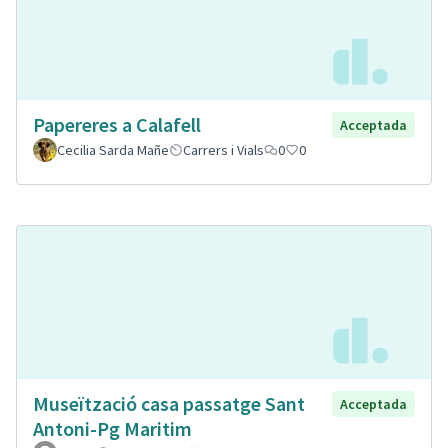
Papereres a Calafell
Acceptada
Cecilia Sarda Mañe
Carrers i Vials
0
0
Museïtzació casa passatge Sant
Acceptada
Antoni-Pg Maritim