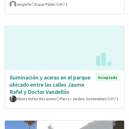
Jespefe
Espai Públic
0
1
Iluminación y aceras en el parque
Acceptada
ubicado entre las calles Jaume
Rafel y Doctor Vandellòs
Albert Iturbe Recasens
Parcs i Jardins Sostenibles
0
1