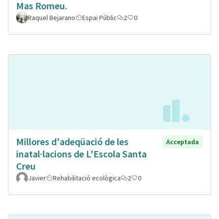
Mas Romeu.
Raquel Bejarano
Espai Públic
2
0
Millores d'adeqüació de les
Acceptada
inatal·lacions de L'Escola Santa
Creu
Javier
Rehabilitació ecològica
2
0