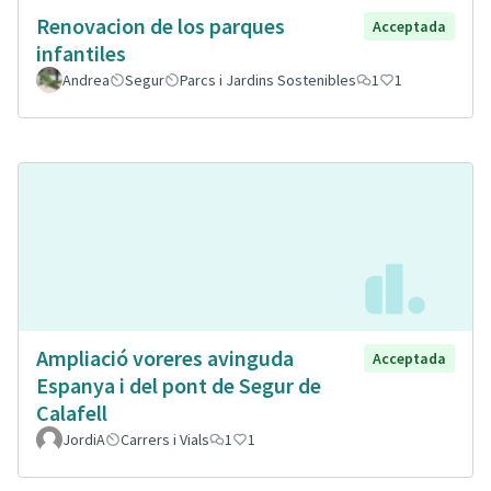
Renovacion de los parques
Acceptada
infantiles
Andrea
Segur
Parcs i Jardins Sostenibles
1
1
Ampliació voreres avinguda
Acceptada
Espanya i del pont de Segur de
Calafell
JordiA
Carrers i Vials
1
1