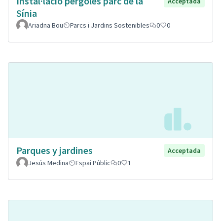
Instal·lació pèrgoles parc de la
Acceptada
Sínia
Ariadna Bou
Parcs i Jardins Sostenibles
0
0
Parques y jardines
Acceptada
Jesús Medina
Espai Públic
0
1