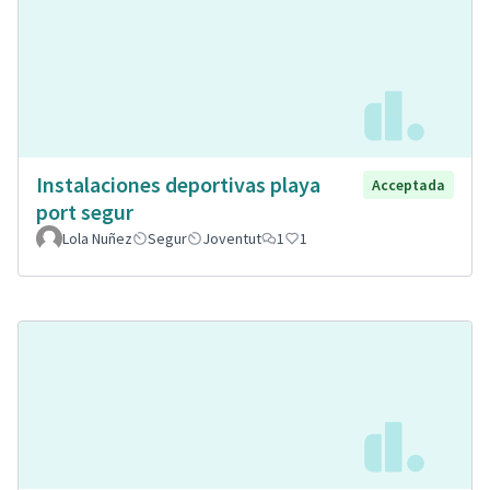
Instalaciones deportivas playa
Acceptada
port segur
Lola Nuñez
Segur
Joventut
1
1