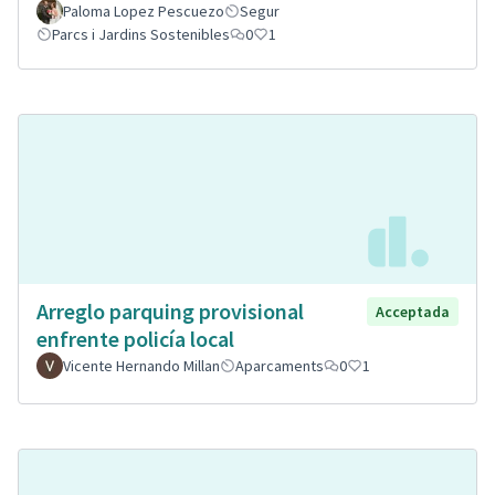
Paloma Lopez Pescuezo
Segur
Parcs i Jardins Sostenibles
0
1
Arreglo parquing provisional
Acceptada
enfrente policía local
Vicente Hernando Millan
Aparcaments
0
1