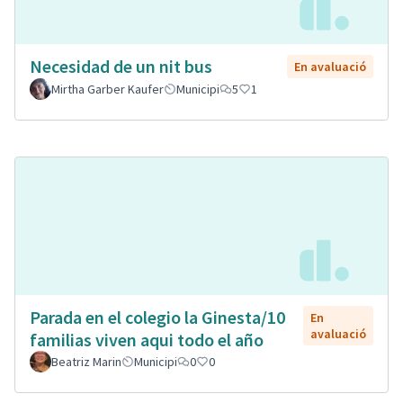
Necesidad de un nit bus
En avaluació
Mirtha Garber Kaufer
Municipi
5
1
Parada en el colegio la Ginesta/10
En
avaluació
familias viven aqui todo el año
Beatriz Marin
Municipi
0
0