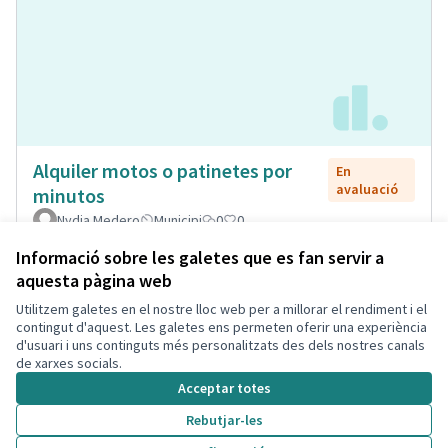
Alquiler motos o patinetes por
En
avaluació
minutos
Nydia Medero
Municipi
0
0
Informació sobre les galetes que es fan servir a
aquesta pàgina web
Utilitzem galetes en el nostre lloc web per a millorar el rendiment i el
Termes i condicions d'ús
contingut d'aquest. Les galetes ens permeten oferir una experiència
Configuració de les galetes
d'usuari i uns continguts més personalitzats des dels nostres canals
Decidim Calafell a X
Decidim Calafell a Facebook
Decidim Calafell a YouTube
Decidim Calafell a GitHub
de xarxes socials.
(Enllaç extern)
(Enllaç extern)
(Enllaç extern)
(Enllaç extern)
Acceptar totes
Rebutjar-les
Amb llicènc
(Enllaç exte