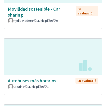
Movilidad sostenible - Car
En
avaluació
sharing
Nydia Medero
Municipi
0
0
Autobuses más horarios
En avaluació
Cristina
Municipi
0
1