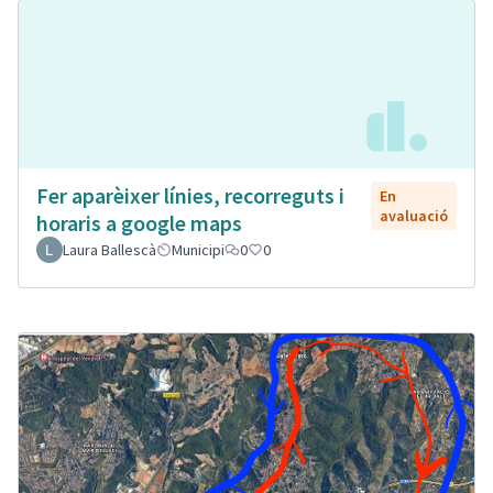
Fer aparèixer línies, recorreguts i
En
avaluació
horaris a google maps
Laura Ballescà
Municipi
0
0