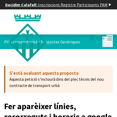
Decidim Calafell
-
Inscripcions Registre Participants PAM
Menú
Entra
Menú p
Plà transport urbà
/
Propostes Genèriques
S'està avaluant aquesta proposta
Aquesta petició s'inclourà dins del plec tècnic del nou
contracte de transport urbà
Fer aparèixer línies,
recorreguts i horaris a google