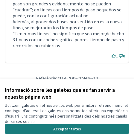
paso son grandes y evidentemente no se pueden
"cuadrar"; en lineas con tiempos de paso pequeños se
puede, con la configuración actual no.
Además, al poner dos buses por sentido en esta nueva
linea, se mejorarán los tiempos de paso
"Tener mas lineas" no significa que sea mejor,de hecho
3 lineas con un coche significa peores tiempo de paso y
recorridos no cubiertos
1
0
Referència: CLF-PROP-2024-08-719
Versió 2
(de 2)
veure altres versions
Verifica l'empremta digital
Informació sobre les galetes que es fan servir a
aquesta pàgina web
Utilitzem galetes en el nostre lloc web per a millorar el rendiment i el
Termes i condicions d'ús
contingut d'aquest. Les galetes ens permeten oferir una experiència
Configuració de les galetes
d'usuari i uns continguts més personalitzats des dels nostres canals
Decidim Calafell a X
Decidim Calafell a Facebook
Decidim Calafell a YouTube
Decidim Calafell a GitHub
de xarxes socials.
(Enllaç extern)
(Enllaç extern)
(Enllaç extern)
(Enllaç extern)
Acceptar totes