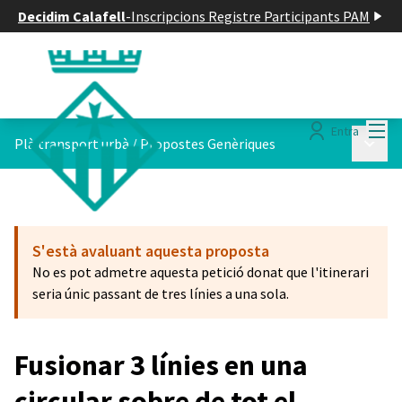
Decidim Calafell
-
Inscripcions Registre Participants PAM
Menú
Entra
Menú p
Plà transport urbà
/
Propostes Genèriques
S'està avaluant aquesta proposta
No es pot admetre aquesta petició donat que l'itinerari
seria únic passant de tres línies a una sola.
Fusionar 3 línies en una
circular sobre de tot el