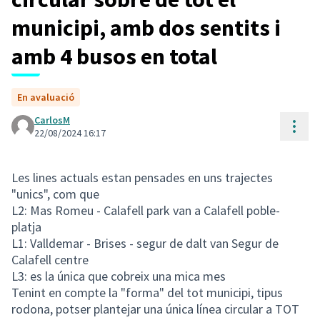
municipi, amb dos sentits i
amb 4 busos en total
En avaluació
CarlosM
Cont
22/08/2024 16:17
Les lines actuals estan pensades en uns trajectes
"unics", com que
L2: Mas Romeu - Calafell park van a Calafell poble-
platja
L1: Valldemar - Brises - segur de dalt van Segur de
Calafell centre
L3: es la única que cobreix una mica mes
Tenint en compte la "forma" del tot municipi, tipus
rodona, potser plantejar una única línea circular a TOT