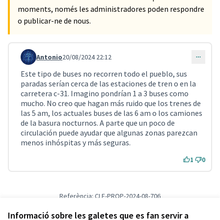
moments, només les administradores poden respondre
o publicar-ne de nous.
Antonio
20/08/2024 22:12
Comentari 891 (respon al comentari 887)
Este tipo de buses no recorren todo el pueblo, sus
paradas serían cerca de las estaciones de tren o en la
carretera c-31. Imagino pondrían 1 a 3 buses como
mucho. No creo que hagan más ruido que los trenes de
las 5 am, los actuales buses de las 6 am o los camiones
de la basura nocturnos. A parte que un poco de
circulación puede ayudar que algunas zonas parezcan
menos inhóspitas y más seguras.
1
0
Referència: CLF-PROP-2024-08-706
Versió 2
(de 2)
veure altres versions
Verifica l'empremta digital
Informació sobre les galetes que es fan servir a