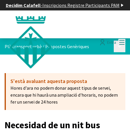
Decidim Calafell
-
Inscripcions Registre Participants PAM
Menú
Entra
Menú p
Plà transport urbà
/
Propostes Genèriques
S'està avaluant aquesta proposta
Hores d'ara no podem donar aquest tipus de servei,
encara que hi haurà una ampliació d'horaris, no podem
fer un servei de 24 hores
Necesidad de un nit bus