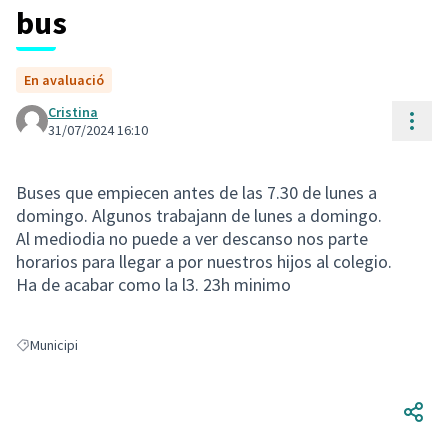
bus
En avaluació
Cristina
Cont
31/07/2024 16:10
Buses que empiecen antes de las 7.30 de lunes a
domingo. Algunos trabajann de lunes a domingo.
Al mediodia no puede a ver descanso nos parte
horarios para llegar a por nuestros hijos al colegio.
Ha de acabar como la l3. 23h minimo
Municipi
Resultats en filtrar per: Municipi