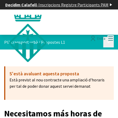
Decidim Calafell
-
Inscripcions Registre Participants PAM
Menú
Entra
Menú p
Plà transport urbà
/
Propostes L1
S'està avaluant aquesta proposta
Està previst al nou contracte una ampliació d'horaris
per tal de poder donar aquest servei demanat
Necesitamos más horas de