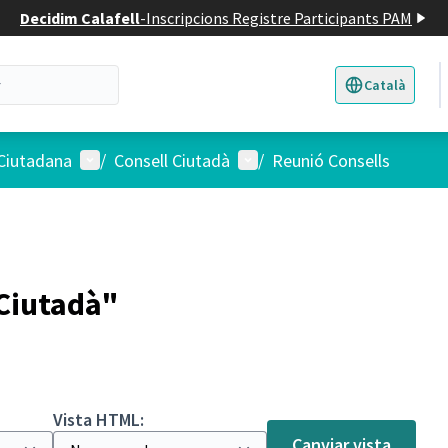
Decidim Calafell
-
Inscripcions Registre Participants PAM
Català
Triar la llengua
E
Menú d'usuari
Menú d'usuari
 Ciutadana
/
Consell Ciutadà
/
Reunió Consells
 Ciutadà"
Vista HTML:
Canviar vista