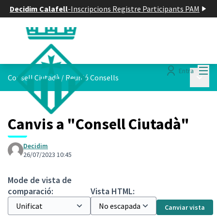
Decidim Calafell
-
Inscripcions Registre Participants PAM
Menú
Entra
Menú p
Consell Ciutadà
/
Reunió Consells
Canvis a "Consell Ciutadà"
Decidim
26/07/2023 10:45
Mode de vista de
comparació:
Vista HTML:
Canviar vista