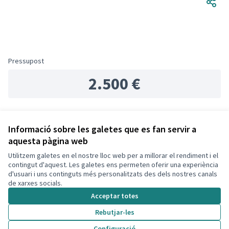
Pressupost
2.500 €
Referència: -PROJ-2024-09-435
Informació sobre les galetes que es fan servir a
aquesta pàgina web
Utilitzem galetes en el nostre lloc web per a millorar el rendiment i el
Termes i condicions d'ús
contingut d'aquest. Les galetes ens permeten oferir una experiència
Configuració de les galetes
d'usuari i uns continguts més personalitzats des dels nostres canals
Decidim Calafell a X
Decidim Calafell a Facebook
Decidim Calafell a YouTube
Decidim Calafell a GitHub
de xarxes socials.
(Enllaç extern)
(Enllaç extern)
(Enllaç extern)
(Enllaç extern)
Acceptar totes
Rebutjar-les
Amb llicènc
(Enllaç exte
Configuració