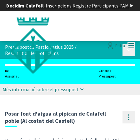
Decidim Calafell
-
Inscripcions Registre Participants PAM
Menú
Entra
Pressupostos Participatius 2025
/
Menú p
Resultat de les votacions
0 €
242.000 €
Assignat
Pressupost
Més informació sobre el pressupost
Posar font d'aigua al pipican de Calafell
Cont
poble (Al costat del Castell)