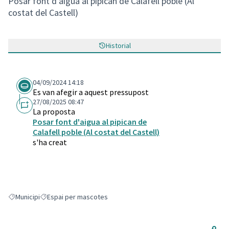
Posar font d'aigua al pipican de Calafell poble (Al
costat del Castell)
Historial
04/09/2024 14:18
Es van afegir a aquest pressupost
27/08/2025 08:47
La proposta
Posar font d'aigua al pipican de
Calafell poble (Al costat del Castell)
s'ha creat
Municipi
Espai per mascotes
Resultats en filtrar per: Municipi
Resultats en filtrar per: Espai per mascotes