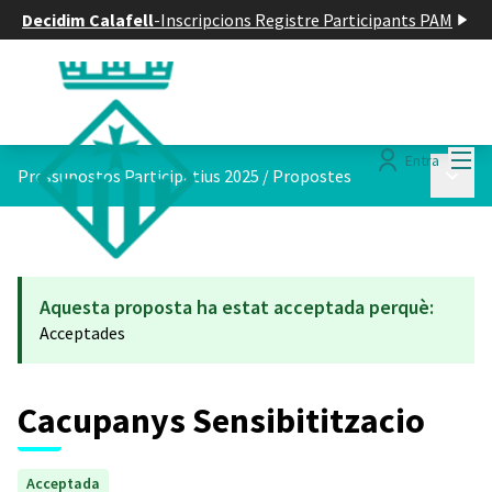
Decidim Calafell
-
Inscripcions Registre Participants PAM
Menú
Entra
Menú p
Pressupostos Participatius 2025
/
Propostes
Aquesta proposta ha estat acceptada perquè:
Acceptades
Cacupanys Sensibititzacio
Acceptada