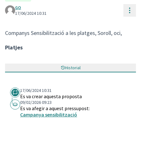
GO
Cont
17/06/2024 10:31
Companys Sensibilització a les platges, Soroll, oci,
Platjes
Historial
17/06/2024 10:31
Es va crear aquesta proposta
09/02/2026 09:23
Es va afegir a aquest pressupost:
Campanya sensibilització