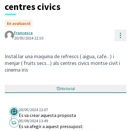
centres civics
En avaluació
Francesca
Cont
20/05/2024 22:10
Instal.lar una maquina de refrescs ( aigua, cafe...) i
menjar ( fruits secs...) als centres civics montse civit i
cinema iris
Historial
20/05/2024 22:07
Es va crear aquesta proposta
05/09/2024 13:49
Es va afegir a aquest pressupost: