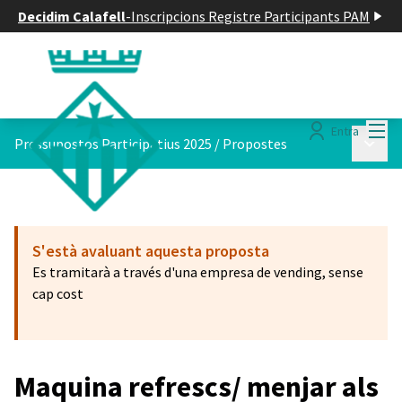
Decidim Calafell
-
Inscripcions Registre Participants PAM
Menú
Entra
Menú p
Pressupostos Participatius 2025
/
Propostes
S'està avaluant aquesta proposta
Es tramitarà a través d'una empresa de vending, sense
cap cost
Maquina refrescs/ menjar als