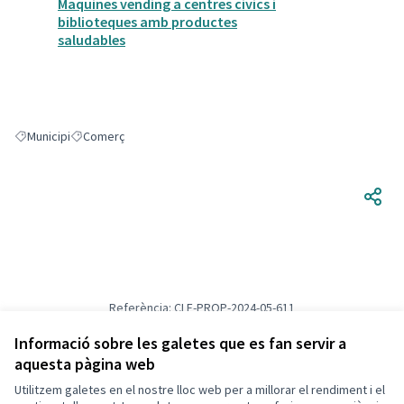
Maquines vending a centres civics i
biblioteques amb productes
saludables
Municipi
Comerç
Resultats en filtrar per: Municipi
Resultats en filtrar per: Comerç
Referència: CLF-PROP-2024-05-611
Versió 1
(de 1)
veure altres versions
Verifica l'empremta digital
Informació sobre les galetes que es fan servir a
aquesta pàgina web
Utilitzem galetes en el nostre lloc web per a millorar el rendiment i el
Termes i condicions d'ús