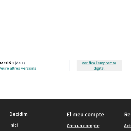
Versió 1
(de 1)
Verifica l'empremta
veure altres versions
digital
Decidim
El meu compte
Re
Inici
Crea un compte
Act