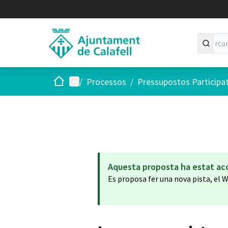
Inici
Menú principal
/
Processos
/
Pressupostos Participa
Aquesta proposta ha estat ac
Es proposa fer una nova pista, el W