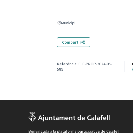
Municipi
Resultats en filtrar per: Municipi
Compartir
Referència: CLF-PROP-2024-05-
589
Benvinguda a la plataforma participativa de Calafell