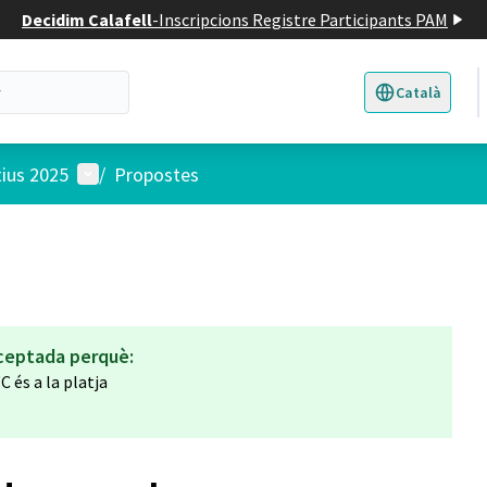
Decidim Calafell
-
Inscripcions Registre Participants PAM
Català
Triar la llengua
E
Menú d'usuari
tius 2025
/
Propostes
ceptada perquè:
C és a la platja