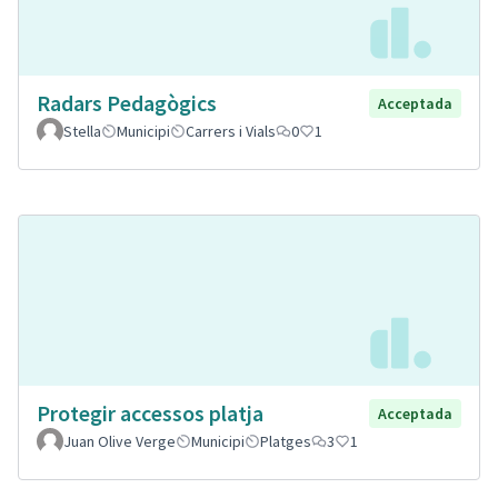
Radars Pedagògics
Acceptada
Stella
Municipi
Carrers i Vials
0
1
Protegir accessos platja
Acceptada
Juan Olive Verge
Municipi
Platges
3
1