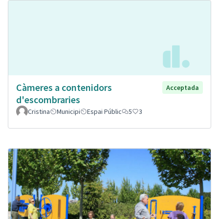
Càmeres a contenidors
Acceptada
d'escombraries
Cristina
Municipi
Espai Públic
5
3