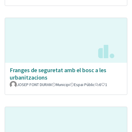
Franges de seguretat amb el bosc a les
urbanitzacions
JOSEP FONT DURAN
Municipi
Espai Públic
6
1