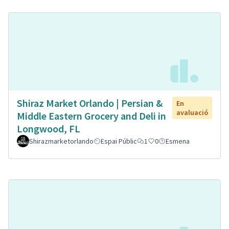
Shiraz Market Orlando | Persian &
En
avaluació
Middle Eastern Grocery and Deli in
Longwood, FL
Shirazmarketorlando
Espai Públic
1
0
Esmena