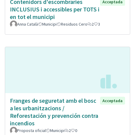
Contenidors d'escombraries
Acceptada
INCLUSIUS i accessibles per TOTS i
en tot el municipi
Anna Català
Municipi
Residuos Cero
2
3
Franges de seguretat amb el bosc
Acceptada
a les urbanitzacions /
Reforestación y prevención contra
incendios
Proposta oficial
Municipi
2
0