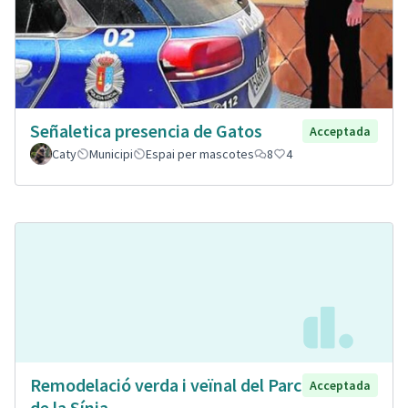
Señaletica presencia de Gatos
Acceptada
Caty
Municipi
Espai per mascotes
8
4
Remodelació verda i veïnal del Parc
Acceptada
de la Sínia