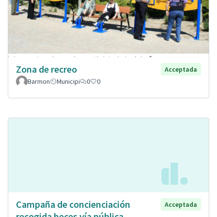
Zona de recreo
Acceptada
Barmon
Municipi
0
0
Campaña de concienciación
Acceptada
recogida heces vía pública