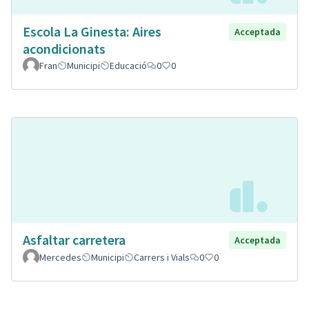
Escola La Ginesta: Aires
Acceptada
acondicionats
Fran
Municipi
Educació
0
0
Asfaltar carretera
Acceptada
Mercedes
Municipi
Carrers i Vials
0
0