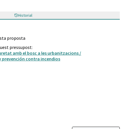
Historial
esta proposta
quest pressupost:
retat amb el bosc a les urbanitzacions /
y prevención contra incendios