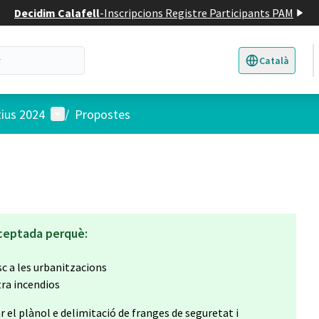
Decidim Calafell
-
Inscripcions Registre Participants PAM
Català
Triar la llengua
E
Menú d'usuari
tius 2024
/
Propostes
ceptada perquè:
c a les urbanitzacions
ra incendios
 el plànol e delimitació de franges de seguretat i