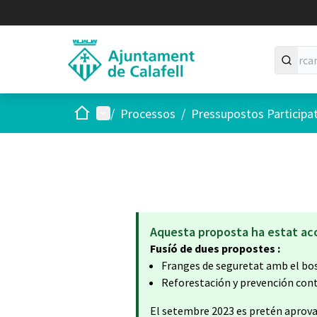
Inici
Menú principal
/
Processos
/
Pressupostos Participa
Aquesta proposta ha estat ac
Fusíó de dues propostes :
Franges de seguretat amb el bos
Reforestación y prevención cont
El setembre 2023 es pretén aprovar