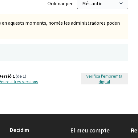
Ordenar per:
ts en aquests moments, només les administradores poden
Versió 1
(de 1)
Verifica l'empremta
veure altres versions
digital
Decidim
El meu compte
Re