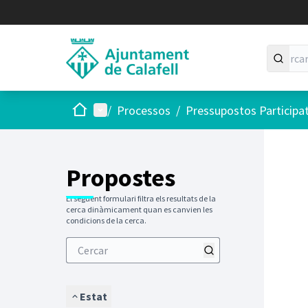
Inici
Menú principal
/
Processos
/
Pressupostos Participa
Saltar
El següen
+
−
Propostes
El següent formulari filtra els resultats de la
cerca dinàmicament quan es canvien les
condicions de la cerca.
Estat