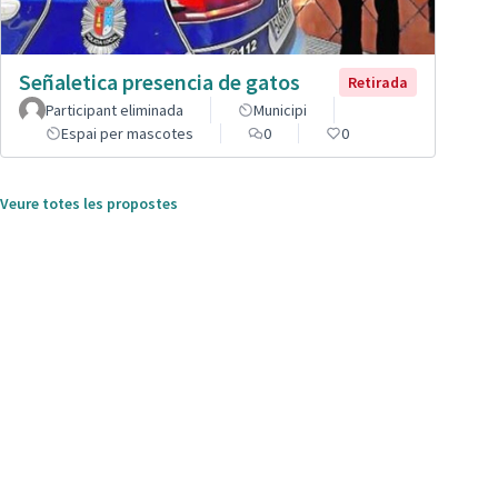
Señaletica presencia de gatos
Retirada
Participant eliminada
Municipi
Espai per mascotes
0
0
Veure totes les propostes