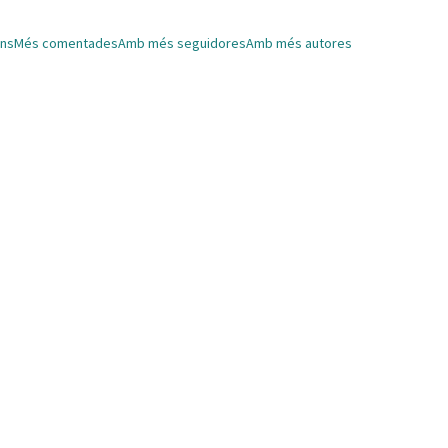
ns
Més comentades
Amb més seguidores
Amb més autores