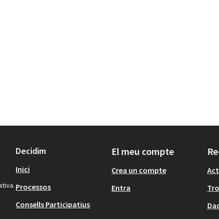
Decidim
El meu compte
Re
Inici
Crea un compte
Act
ativa.
Processos
Entra
Tr
Consells Participatius
Dad