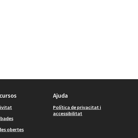
cursos
Ajuda
ivitat
Política de privacitat i
accessibilitat
obades
es obertes