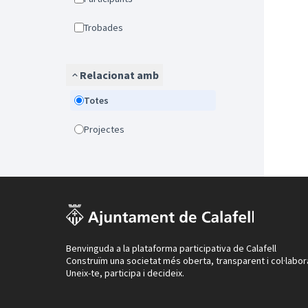
Trobades
Relacionat amb
Totes
Projectes
Benvinguda a la plataforma participativa de Calafell
Construïm una societat més oberta, transparent i col·labor
Uneix-te, participa i decideix.