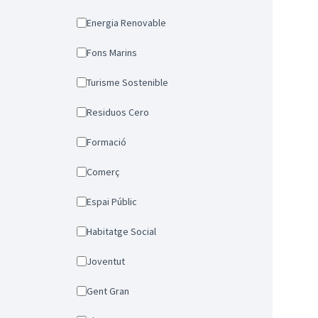
Energia Renovable
Fons Marins
Turisme Sostenible
Residuos Cero
Formació
Comerç
Espai Públic
Habitatge Social
Joventut
Gent Gran