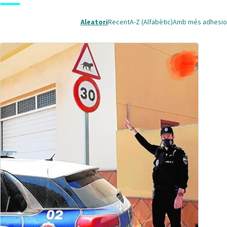
Aleatori
Recent
A-Z (Alfabètic)
Amb més adhesio