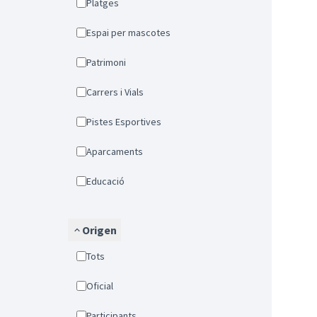
Platges
Espai per mascotes
Patrimoni
Carrers i Vials
Pistes Esportives
Aparcaments
Educació
Origen
Tots
Oficial
Participants