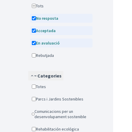
Tots
No resposta
Acceptada
En avaluació
Rebutjada
~ Categories
Totes
Parcs i Jardins Sostenibles
Comunicacions per un
desenvolupament sostenible
Rehabilitación ecológica