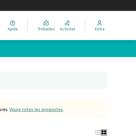
legir el idioma
Ajuda
Trobades
Activitat
Entra
Leaflet
|
©
HERE maps
 com a punts al mapa. L'element es pot fer servir amb un lector 
nya nova)
ores.
Veure totes les propostes
.