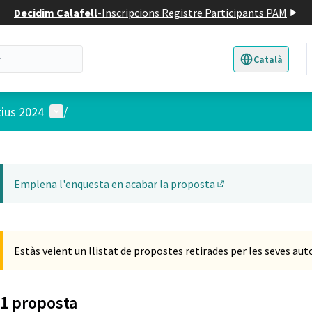
Decidim Calafell
-
Inscripcions Registre Participants PAM
Català
Triar la llengua
E
Menú d'usuari
tius 2024
/
 el mapa
t element és un mapa que presenta els components d'aquesta pàgina
Emplena l'enquesta en acabar la proposta
(Obrir en una pesta
Estàs veient un llistat de propostes retirades per les seves aut
1 proposta