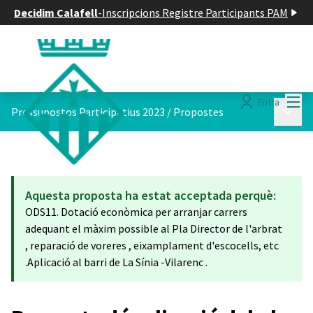
Decidim Calafell
-
Inscripcions Registre Participants PAM
Menú
Entra
Menú p
Pressupostos Participatius 2023
/
Propostes
Aquesta proposta ha estat acceptada perquè:
ODS11. Dotació econòmica per arranjar carrers
adequant el màxim possible al Pla Director de l'arbrat
, reparació de voreres , eixamplament d'escocells, etc
.Aplicació al barri de La Sínia -Vilarenc .