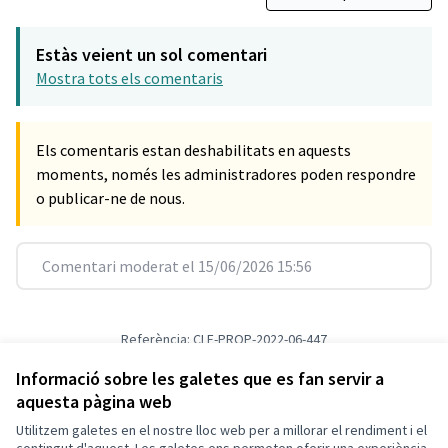
Estàs veient un sol comentari
Mostra tots els comentaris
Els comentaris estan deshabilitats en aquests
moments, només les administradores poden respondre
o publicar-ne de nous.
Comentari moderat el 15/06/2026 15:56
Referència: CLF-PROP-2022-06-447
Versió 1
(de 1)
veure altres versions
Verifica l'empremta digital
Informació sobre les galetes que es fan servir a
aquesta pàgina web
Utilitzem galetes en el nostre lloc web per a millorar el rendiment i el
Termes i condicions d'ús