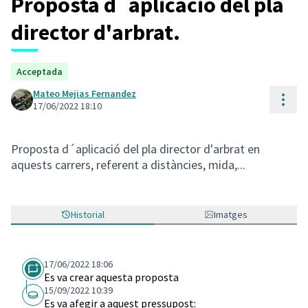
Proposta d´aplicació del pla
director d'arbrat.
Acceptada
Mateo Mejias Fernandez
Cont
17/06/2022 18:10
Proposta d´aplicació del pla director d'arbrat en
aquests carrers, referent a distàncies, mida,...
Historial
Imatges
17/06/2022 18:06
Es va crear aquesta proposta
15/09/2022 10:39
Es va afegir a aquest pressupost: