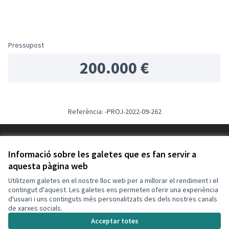
Pressupost
200.000 €
Referència: -PROJ-2022-09-262
Termes i condicions d'ús
Configuració de les galetes
Informació sobre les galetes que es fan servir a
Decidim Calafell a X
Decidim Calafell a Facebook
Decidim Calafell a YouTube
Decidim Calafell a GitHub
aquesta pàgina web
(Enllaç extern)
(Enllaç extern)
(Enllaç extern)
(Enllaç extern)
Utilitzem galetes en el nostre lloc web per a millorar el rendiment i el
contingut d'aquest. Les galetes ens permeten oferir una experiència
d'usuari i uns continguts més personalitzats des dels nostres canals
Amb llicènc
(Enllaç exte
de xarxes socials.
(Enllaç extern)
Web creada amb
programari lliure
.
Acceptar totes
(Enllaç extern)