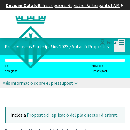
Decidim Calafell
-
Inscripcions Registre Participants PAM
Menú
Entra
Menú p
Pressupostos Participatius 2023
/
Votació Propostes
0 €
500.000 €
Assignat
Pressupost
Més informació sobre el pressupost
Inclòs a
Proposta d´aplicació del pla director d'arbrat.